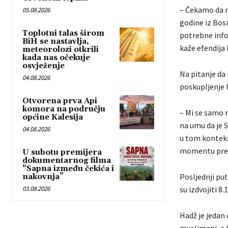
– Čekamo da n
05.08.2026
godine iz Bosn
Toplotni talas širom
potrebne info
BiH se nastavlja,
kaže efendija
meteorolozi otkrili
kada nas očekuje
osvježenje
Na pitanje da
04.08.2026
poskupljenje 
Otvorena prva Api
komora na području
– Mi se samo 
općine Kalesija
na umu da je S
04.08.2026
u tom kontekst
momentu preju
U subotu premijera
dokumentarnog filma
“Sapna između čekića i
Posljednji put
nakovnja”
03.08.2026
su izdvojiti 8.
Hadž je jedan 
muslimani, a k