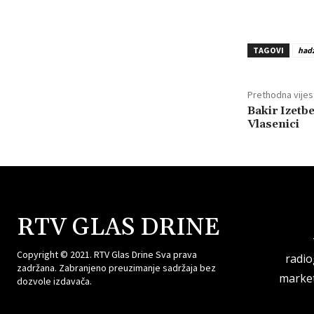
TAGOVI
had
Prethodna vijes
Bakir Izetbe
Vlasenici
RTV GLAS DRINE
Copyright © 2021. RTV Glas Drine Sva prava
radi
zadržana. Zabranjeno preuzimanje sadržaja bez
market
dozvole izdavača.