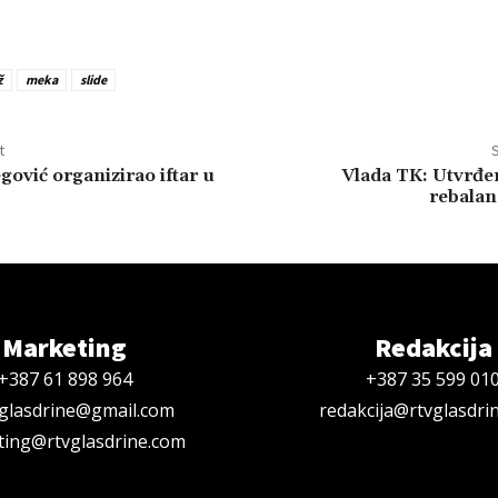
ž
meka
slide
t
S
gović organizirao iftar u
Vlada TK: Utvrđe
rebalan
Marketing
Redakcija
+387 61 898 964
+387 35 599 01
oglasdrine@gmail.com
redakcija@rtvglasdri
ing@rtvglasdrine.com