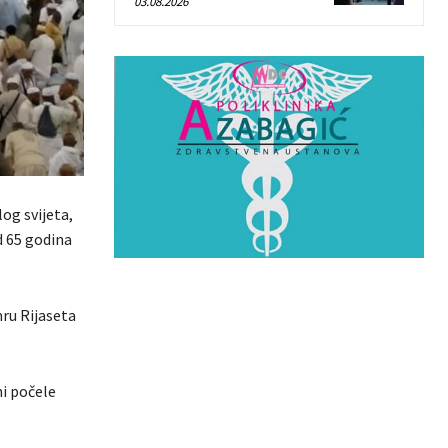
03.08.2026
og svijeta,
d 65 godina
mru Rijaseta
ni počele