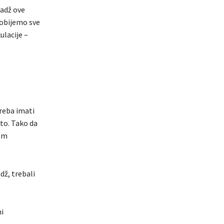
adž ove
dobijemo sve
lacije –
reba imati
sto. Tako da
vom
dž, trebali
ni