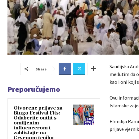
Saudijska Arab
Share
međutim da ob
kao i oni koji
Preporučujemo
Ovu informacij
Islamske zajed
Otvorene prijave za
Bingo Festival Fits:
Odaberite outfit s
Efendija Ramić
omiljenim
influencerom i
prijave vjernik
zablistajte na
Crvenom tepihu