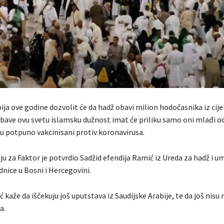
ija ove godine dozvolit će da hadž obavi milion hodočasnika iz cijel
ave ovu svetu islamsku dužnost imat će priliku samo oni mlađi o
 su potpuno vakcinisani protiv koronavirusa.
u za Faktor je potvrdio Sadžid efendija Ramić iz Ureda za hadž i u
nice u Bosni i Hercegovini.
 kaže da iščekuju još uputstava iz Saudijske Arabije, te da još nisu 
a.