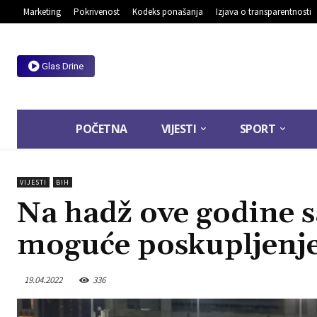
Marketing
Pokrivenost
Kodeks ponašanja
Izjava o transparentnosti
Glas Drine
POČETNA
VIJESTI
SPORT
VIJESTI
BIH
Na hadž ove godine 
moguće poskupljenje
19.04.2022
336