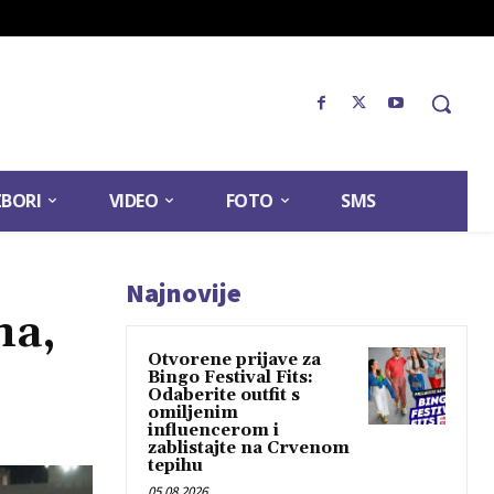
ZBORI
VIDEO
FOTO
SMS
Najnovije
na,
Otvorene prijave za
Bingo Festival Fits:
Odaberite outfit s
omiljenim
influencerom i
zablistajte na Crvenom
tepihu
05.08.2026