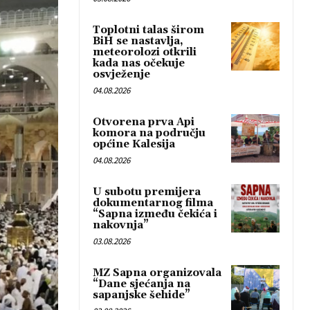
Toplotni talas širom
BiH se nastavlja,
meteorolozi otkrili
kada nas očekuje
osvježenje
04.08.2026
Otvorena prva Api
komora na području
općine Kalesija
04.08.2026
U subotu premijera
dokumentarnog filma
“Sapna između čekića i
nakovnja”
03.08.2026
MZ Sapna organizovala
“Dane sjećanja na
sapanjske šehide”