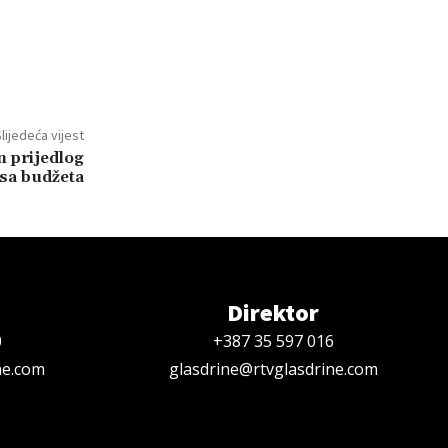
lijedeća vijest
n prijedlog
sa budžeta
Direktor
0
+387 35 597 016
ne.com
glasdrine@rtvglasdrine.com