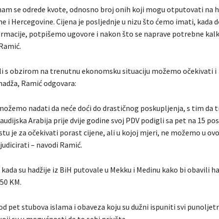
am se odrede kvote, odnosno broj onih koji mogu otputovati na h
e i Hercegovine. Cijena je posljednje u nizu što ćemo imati, kada 
rmacije, potpišemo ugovore i nakon što se naprave potrebne kalku
 Ramić.
 li s obzirom na trenutnu ekonomsku situaciju možemo očekivati i
hadža, Ramić odgovara:
možemo nadati da neće doći do drastičnog poskupljenja, s tim da t
audijska Arabija prije dvije godine svoj PDV podigli sa pet na 15 po
u je za očekivati porast cijene, ali u kojoj mjeri, ne možemo u o
dicirati – navodi Ramić.
 kada su hadžije iz BiH putovale u Mekku i Medinu kako bi obavili ha
150 KM.
od pet stubova islama i obaveza koju su dužni ispuniti svi punoljet
oji su u mogućnosti da to sebi priušte.