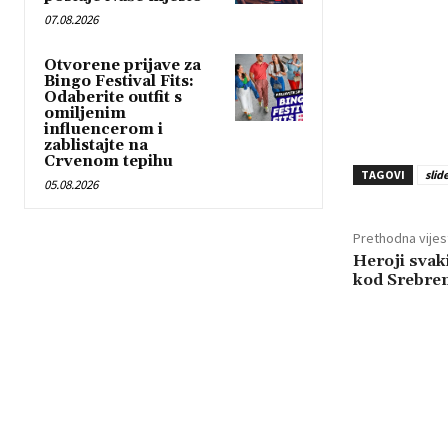
r
07.08.2026
Otvorene prijave za
Bingo Festival Fits:
Odaberite outfit s
omiljenim
influencerom i
zablistajte na
Crvenom tepihu
TAGOVI
slid
05.08.2026
Prethodna vijes
Heroji svaki
kod Srebre