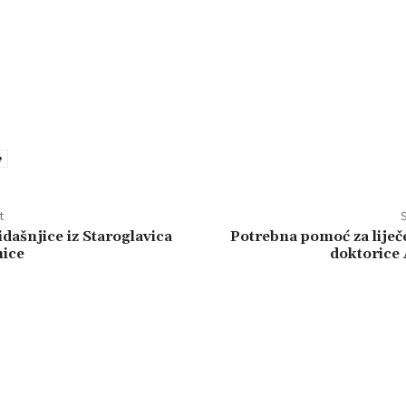
e
t
S
dašnjice iz Staroglavica
Potrebna pomoć za liječ
nice
doktorice 