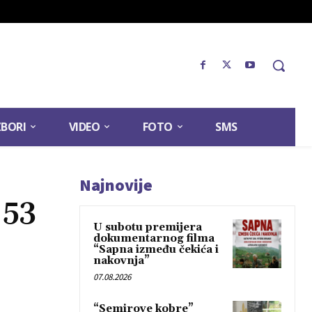
ZBORI
VIDEO
FOTO
SMS
Najnovije
 53
U subotu premijera
dokumentarnog filma
“Sapna između čekića i
nakovnja”
07.08.2026
“Semirove kobre”