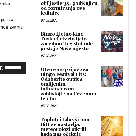
enika.
obilježile 34. godišnjicu
od formiranja ove
jedinice
a, i to
07.08.2026
čnog zvanja-
Bingo Ljetno kino
Tuzla: Četvrto ljeto
zaredom Trg slobode
postaje Naše mjesto
07.08.2026
K
Otvorene prijave za
o
Bingo Festival Fits:
Odaberite outfit s
r
omiljenim
i
influencerom i
zablistajte na Crvenom
s
tepihu
t
05.08.2026
i
t
Toplotni talas širom
BiH se nastavlja,
e
meteorolozi otkrili
G
kada nas očekuje