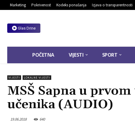
Marketing
Pokrivenost
Kodeks ponašanja
Izjava o transparentnosti
Glas Drine
POČETNA
VIJESTI
SPORT
VIJESTI
LOKALNE VIJESTI
MSŠ Sapna u prvom 
učenika (AUDIO)
19.06.2018
640