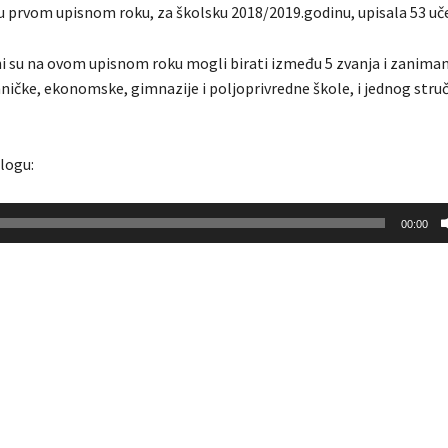
u prvom upisnom roku, za školsku 2018/2019.godinu, upisala 53 uč
ni su na ovom upisnom roku mogli birati između 5 zvanja i zanimanj
ičke, ekonomske, gimnazije i poljoprivredne škole, i jednog stru
ilogu:
00:00