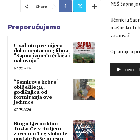
MSŠ Sapna je 
Share
Učenici u Sap
Preporučujemo
mašinsko-tehn
zavarivač.
U subotu premijera
dokumentarnog filma
Opširnije u pr
“Sapna između čekića i
nakovnja”
A
07.08.2026
00:00
u
“Semirove kobre”
d
obilježile 34.
i
godišnjicu od
formiranja ove
o
jedinice
P
07.08.2026
l
a
Bingo Ljetno kino
Tuzla: Četvrto ljeto
y
zaredom Trg slobode
e
postaje Naše mjesto