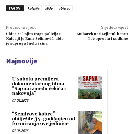
TAGOVI
kalesija
slide
ubistvo
Prethodna vijest
Slijedeća vijest
Ubica za kojim traga policija u
Mubarek noć Lejletul-berat:
Kalesiji je Emir Selimović, ubio
Noć oprosta i sudbine
je suprugu Inelu i sina
Najnovije
U subotu premijera
dokumentarnog filma
“Sapna između čekića i
nakovnja”
07.08.2026
“Semirove kobre”
obilježile 34. godišnjicu od
formiranja ove jedinice
07.08.2026