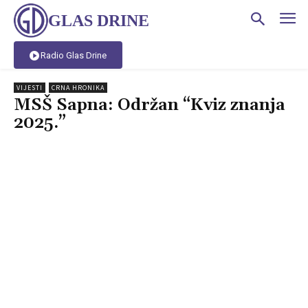
GLAS DRINE
Radio Glas Drine
VIJESTI
CRNA HRONIKA
MSŠ Sapna: Održan “Kviz znanja
2025.”