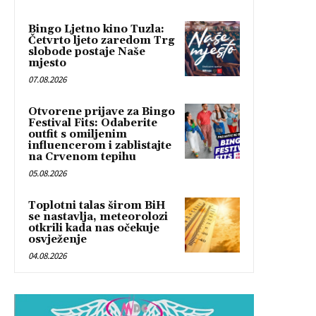
Bingo Ljetno kino Tuzla:
Četvrto ljeto zaredom Trg
slobode postaje Naše
mjesto
07.08.2026
Otvorene prijave za Bingo
Festival Fits: Odaberite
outfit s omiljenim
influencerom i zablistajte
na Crvenom tepihu
05.08.2026
Toplotni talas širom BiH
se nastavlja, meteorolozi
otkrili kada nas očekuje
osvježenje
04.08.2026