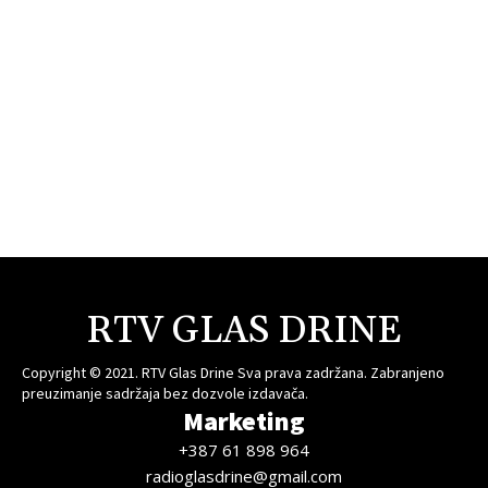
RTV GLAS DRINE
Copyright © 2021. RTV Glas Drine Sva prava zadržana. Zabranjeno
preuzimanje sadržaja bez dozvole izdavača.
Marketing
+387 61 898 964
radioglasdrine@gmail.com