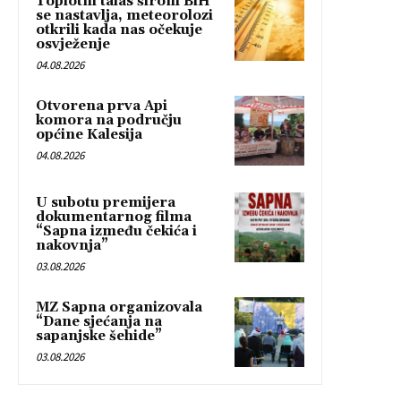
Toplotni talas širom BiH
se nastavlja, meteorolozi
otkrili kada nas očekuje
osvježenje
04.08.2026
Otvorena prva Api
komora na području
općine Kalesija
04.08.2026
U subotu premijera
dokumentarnog filma
“Sapna između čekića i
nakovnja”
03.08.2026
MZ Sapna organizovala
“Dane sjećanja na
sapanjske šehide”
03.08.2026