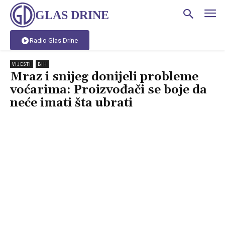
GLAS DRINE
Radio Glas Drine
VIJESTI
BIH
Mraz i snijeg donijeli probleme
voćarima: Proizvođači se boje da
neće imati šta ubrati