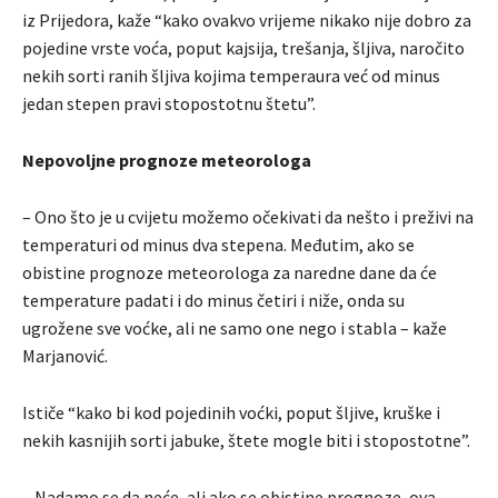
iz Prijedora, kaže “kako ovakvo vrijeme nikako nije dobro za
pojedine vrste voća, poput kajsija, trešanja, šljiva, naročito
nekih sorti ranih šljiva kojima temperaura već od minus
jedan stepen pravi stopostotnu štetu”.
Nepovoljne prognoze meteorologa
– Ono što je u cvijetu možemo očekivati da nešto i preživi na
temperaturi od minus dva stepena. Međutim, ako se
obistine prognoze meteorologa za naredne dane da će
temperature padati i do minus četiri i niže, onda su
ugrožene sve voćke, ali ne samo one nego i stabla – kaže
Marjanović.
Ističe “kako bi kod pojedinih voćki, poput šljive, kruške i
nekih kasnijih sorti jabuke, štete mogle biti i stopostotne”.
– Nadamo se da neće, ali ako se obistine prognoze, ova