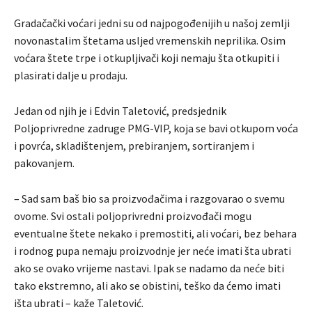
Gradačački voćari jedni su od najpogođenijih u našoj zemlji
novonastalim štetama usljed vremenskih neprilika. Osim
voćara štete trpe i otkupljivači koji nemaju šta otkupiti i
plasirati dalje u prodaju.
Jedan od njih je i Edvin Taletović, predsjednik
Poljoprivredne zadruge PMG-VIP, koja se bavi otkupom voća
i povrća, skladištenjem, prebiranjem, sortiranjem i
pakovanjem.
– Sad sam baš bio sa proizvođačima i razgovarao o svemu
ovome. Svi ostali poljoprivredni proizvođači mogu
eventualne štete nekako i premostiti, ali voćari, bez behara
i rodnog pupa nemaju proizvodnje jer neće imati šta ubrati
ako se ovako vrijeme nastavi. Ipak se nadamo da neće biti
tako ekstremno, ali ako se obistini, teško da ćemo imati
išta ubrati – kaže Taletović.