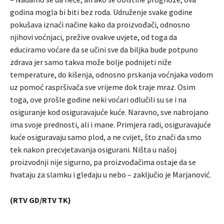
godina mogla bi biti bez roda. Udruženje svake godine
pokušava iznaći načine kako da proizvođači, odnosno
njihovi voćnjaci, prežive ovakve uvjete, od toga da
educiramo voćare da se učini sve da biljka bude potpuno
zdrava jer samo takva može bolje podnijeti niže
temperature, do kišenja, odnosno prskanja voćnjaka vodom
uz pomoć raspršivača sve vrijeme dok traje mraz. Osim
toga, ove prošle godine neki voćari odlučili su se i na
osiguranje kod osiguravajuće kuće. Naravno, sve nabrojano
ima svoje prednosti, ali i mane. Primjera radi, osiguravajuće
kuće osiguravaju samo plod, a ne cvijet, što znači da smo
tek nakon precvjetavanja osigurani. Ništa u našoj
proizvodnji nije sigurno, pa proizvođačima ostaje da se
hvataju za slamku i gledaju u nebo – zaključio je Marjanović.
(RTV GD/RTV TK)