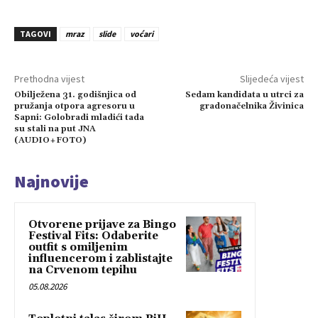
TAGOVI
mraz
slide
voćari
Prethodna vijest
Slijedeća vijest
Obilježena 31. godišnjica od
Sedam kandidata u utrci za
pružanja otpora agresoru u
gradonačelnika Živinica
Sapni: Golobradi mladići tada
su stali na put JNA
(AUDIO+FOTO)
Najnovije
Otvorene prijave za Bingo
Festival Fits: Odaberite
outfit s omiljenim
influencerom i zablistajte
na Crvenom tepihu
05.08.2026