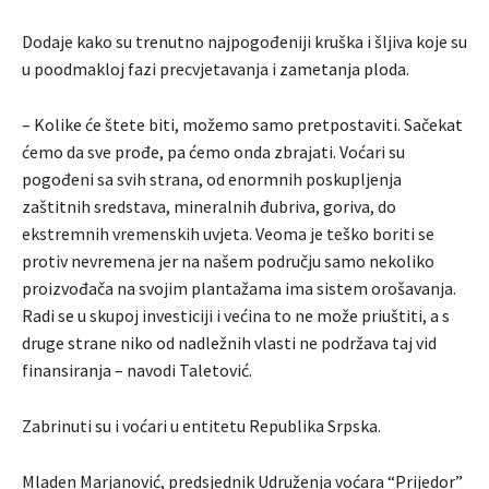
Dodaje kako su trenutno najpogođeniji kruška i šljiva koje su
u poodmakloj fazi precvjetavanja i zametanja ploda.
– Kolike će štete biti, možemo samo pretpostaviti. Sačekat
ćemo da sve prođe, pa ćemo onda zbrajati. Voćari su
pogođeni sa svih strana, od enormnih poskupljenja
zaštitnih sredstava, mineralnih đubriva, goriva, do
ekstremnih vremenskih uvjeta. Veoma je teško boriti se
protiv nevremena jer na našem području samo nekoliko
proizvođača na svojim plantažama ima sistem orošavanja.
Radi se u skupoj investiciji i većina to ne može priuštiti, a s
druge strane niko od nadležnih vlasti ne podržava taj vid
finansiranja – navodi Taletović.
Zabrinuti su i voćari u entitetu Republika Srpska.
Mladen Marjanović, predsjednik Udruženja voćara “Prijedor”