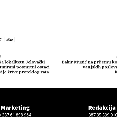
i
slide
t
S
a lokalitetu Jelovački
Bakir Musić na prijemu ko
mirani posmrtni ostaci
vanjskih poslov
ije žrtve proteklog rata
Marketing
Redakcija
+387 61 898 964
+387 35 599 01