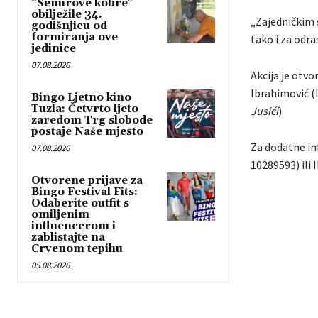
“Semirove kobre”
obilježile 34.
„Zajedničkim 
godišnjicu od
formiranja ove
tako i za odra
jedinice
07.08.2026
Akcija je otvo
Ibrahimović (
Bingo Ljetno kino
Tuzla: Četvrto ljeto
Jusići
).
zaredom Trg slobode
postaje Naše mjesto
Za dodatne in
07.08.2026
10289593) ili 
Otvorene prijave za
Bingo Festival Fits:
Odaberite outfit s
omiljenim
influencerom i
zablistajte na
Crvenom tepihu
05.08.2026