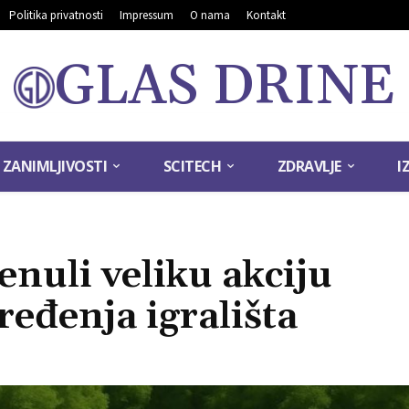
Politika privatnosti
Impressum
O nama
Kontakt
GLAS DRINE
ZANIMLJIVOSTI
SCITECH
ZDRAVLJE
I
enuli veliku akciju
uređenja igrališta