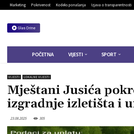
Marketing
Pokrivenost
Kodeks ponašanja
Izjava o transparentnosti
Glas Drine
POČETNA
VIJESTI
SPORT
VIJESTI
LOKALNE VIJESTI
Mještani Jusića pokr
izgradnje izletišta i 
23.08.2025
305