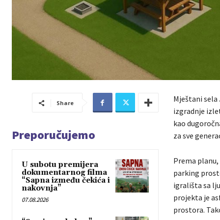
Mještani sela 
Share
izgradnje izle
kao dugoročna 
Preporučujemo
za sve generac
Prema planu, 
U subotu premijera
dokumentarnog filma
parking prosto
“Sapna između čekića i
igrališta sa 
nakovnja”
projekta je as
07.08.2026
prostora. Tako