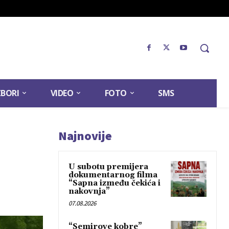
ZBORI
VIDEO
FOTO
SMS
Najnovije
U subotu premijera
dokumentarnog filma
“Sapna između čekića i
nakovnja”
07.08.2026
“Semirove kobre”