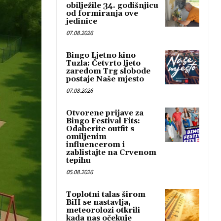
obilježile 34. godišnjicu
od formiranja ove
jedinice
07.08.2026
Bingo Ljetno kino
Tuzla: Četvrto ljeto
zaredom Trg slobode
postaje Naše mjesto
07.08.2026
Otvorene prijave za
Bingo Festival Fits:
Odaberite outfit s
omiljenim
influencerom i
zablistajte na Crvenom
tepihu
05.08.2026
Toplotni talas širom
BiH se nastavlja,
meteorolozi otkrili
kada nas očekuje