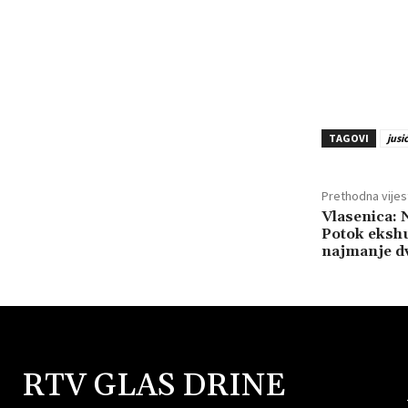
TAGOVI
jusić
Prethodna vijes
Vlasenica: N
Potok ekshu
najmanje dv
RTV GLAS DRINE