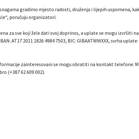
snagama gradimo mjesto radosti, druženja i lijepih uspomena, kak
sle“, poručuju organizatori.
rena za sve koji žele dati svoj doprinos, a uplate se mogu izvršiti n
IBAN: AT17 2011 1826 4984 7503, BIC: GIBAATWWXXX, svrha uplate:
formacije zainteresovani se mogu obratiti na kontakt telefone: M
Ibro (+387 62 609 002).