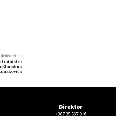
lijedeća vijest
d ministra
a Elmedina
Konakovića
Direktor
0
+387 35 597 016