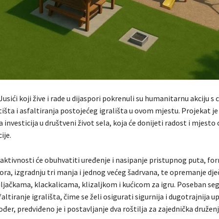
Jusići koji žive i rade u dijaspori pokrenuli su humanitarnu akciju s 
tišta i asfaltiranja postojećeg igrališta u ovom mjestu. Projekat j
investicija u društveni život sela, koja će donijeti radost i mjesto
ije.
aktivnosti će obuhvatiti uređenje i nasipanje pristupnog puta, fo
ra, izgradnju tri manja i jednog većeg šadrvana, te opremanje dje
ljuljačkama, klackalicama, klizaljkom i kućicom za igru. Poseban s
faltiranje igrališta, čime se želi osigurati sigurnija i dugotrajnija 
đer, predviđeno je i postavljanje dva roštilja za zajednička druženja 