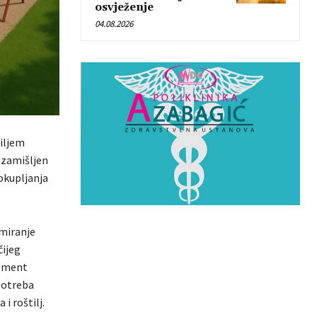
osvježenje
04.08.2026
ciljem
e zamišljen
 okupljanja
rmiranje
čijeg
egment
upotreba
i roštilj.