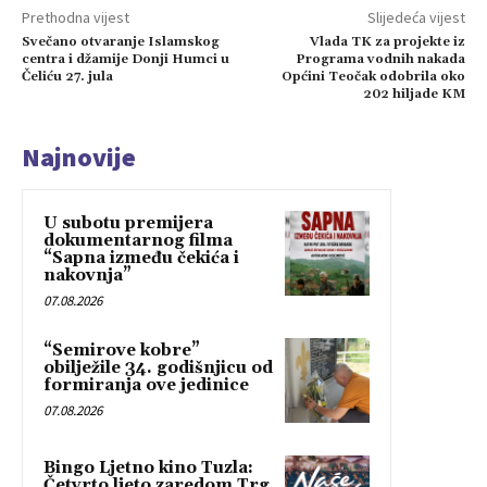
Prethodna vijest
Slijedeća vijest
Svečano otvaranje Islamskog
Vlada TK za projekte iz
centra i džamije Donji Humci u
Programa vodnih nakada
Čeliću 27. jula
Općini Teočak odobrila oko
202 hiljade KM
Najnovije
U subotu premijera
dokumentarnog filma
“Sapna između čekića i
nakovnja”
07.08.2026
“Semirove kobre”
obilježile 34. godišnjicu od
formiranja ove jedinice
07.08.2026
Bingo Ljetno kino Tuzla:
Četvrto ljeto zaredom Trg