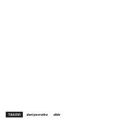
TAGOVI
dani povratka
slide