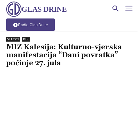
GLAS DRINE
Radio Glas Drine
VIJESTI
BIH
MIZ Kalesija: Kulturno-vjerska
manifestacija “Dani povratka”
počinje 27. jula