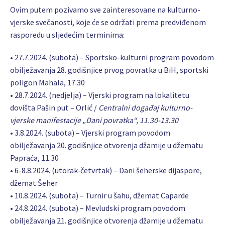
Ovim putem pozivamo sve zainteresovane na kulturno-
vjerske svečanosti, koje će se održati prema predviđenom
rasporedu u sljedećim terminima:
• 27.7.2024. (subota) – Sportsko-kulturni program povodom
obilježavanja 28. godišnjice prvog povratka u BiH, sportski
poligon Mahala, 17.30
• 28.7.2024. (nedjelja) – Vjerski program na lokalitetu
dovišta Pašin put – Orlić /
Centralni događaj kulturno-
vjerske manifestacije „Dani povratka“, 11.30-13.30
• 3.8.2024. (subota) – Vjerski program povodom
obilježavanja 20. godišnjice otvorenja džamije u džematu
Papraća, 11.30
• 6-8.8.2024. (utorak-četvrtak) – Dani šeherske dijaspore,
džemat Šeher
• 10.8.2024. (subota) – Turnir u šahu, džemat Caparde
• 24.8.2024. (subota) – Mevludski program povodom
obilježavanja 21. godišnjice otvorenja džamije u džematu