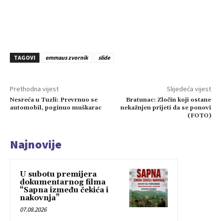
TAGOVI
emmaus zvornik
slide
Prethodna vijest
Slijedeća vijest
Nesreća u Tuzli: Prevrnuo se
Bratunac: Zločin koji ostane
automobil, poginuo muškarac
nekažnjen prijeti da se ponovi
(FOTO)
Najnovije
U subotu premijera
dokumentarnog filma
“Sapna između čekića i
nakovnja”
07.08.2026