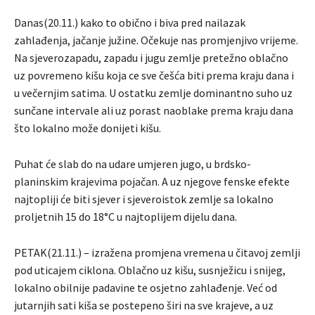
Danas(20.11.) kako to obično i biva pred nailazak
zahlađenja, jačanje južine. Očekuje nas promjenjivo vrijeme.
Na sjeverozapadu, zapadu i jugu zemlje pretežno oblačno
uz povremeno kišu koja ce sve češća biti prema kraju dana i
u večernjim satima. U ostatku zemlje dominantno suho uz
sunčane intervale ali uz porast naoblake prema kraju dana
što lokalno može donijeti kišu.
Puhat će slab do na udare umjeren jugo, u brdsko-
planinskim krajevima pojačan. A uz njegove fenske efekte
najtopliji će biti sjever i sjeveroistok zemlje sa lokalno
proljetnih 15 do 18°C u najtoplijem dijelu dana.
PETAK(21.11.) – izražena promjena vremena u čitavoj zemlji
pod uticajem ciklona. Oblačno uz kišu, susnježicu i snijeg,
lokalno obilnije padavine te osjetno zahlađenje. Već od
jutarnjih sati kiša se postepeno širi na sve krajeve, a uz