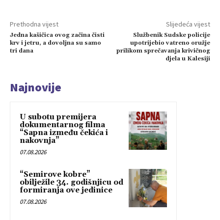
Prethodna vijest
Slijedeća vijest
Jedna kašičica ovog začina čisti
Službenik Sudske policije
krv i jetru, a dovoljna su samo
upotrijebio vatreno oružje
tri dana
prilikom sprečavanja krivičnog
djela u Kalesiji
Najnovije
U subotu premijera
dokumentarnog filma
“Sapna između čekića i
nakovnja”
07.08.2026
“Semirove kobre”
obilježile 34. godišnjicu od
formiranja ove jedinice
07.08.2026