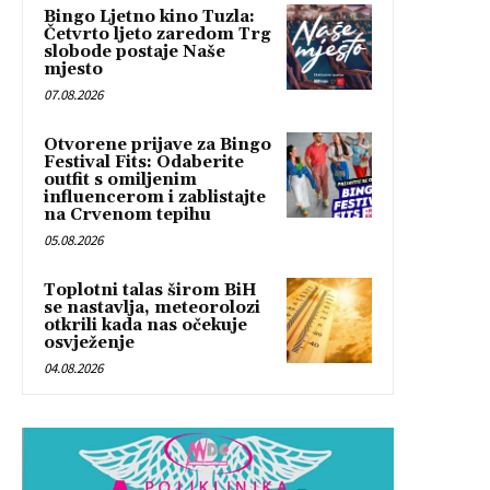
Bingo Ljetno kino Tuzla:
Četvrto ljeto zaredom Trg
slobode postaje Naše
mjesto
07.08.2026
Otvorene prijave za Bingo
Festival Fits: Odaberite
outfit s omiljenim
influencerom i zablistajte
na Crvenom tepihu
05.08.2026
Toplotni talas širom BiH
se nastavlja, meteorolozi
otkrili kada nas očekuje
osvježenje
04.08.2026