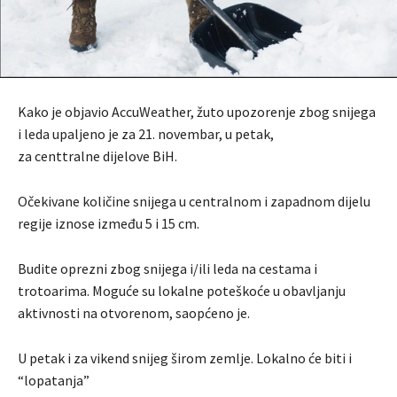
Kako je objavio AccuWeather, žuto upozorenje zbog snijega
i leda upaljeno je za 21. novembar, u petak,
za centtralne dijelove BiH.
Očekivane količine snijega u centralnom i zapadnom dijelu
regije iznose između 5 i 15 cm.
Budite oprezni zbog snijega i/ili leda na cestama i
trotoarima. Moguće su lokalne poteškoće u obavljanju
aktivnosti na otvorenom, saopćeno je.
U petak i za vikend snijeg širom zemlje. Lokalno će biti i
“lopatanja”