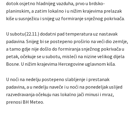
dotok osjetno hladnijeg vazduha, prvo u brdsko-
planinskim, a zatim lokalno i u nižim krajevima prelazak
kiše u susnježicu i snijeg uz formiranje snježnog pokrivača.
U subotu(22.11.) dodatni pad temperatura uz nastavak
padavina. Snijeg bi se postepeno proširio na veći dio zemlje,
a tamo gdje nije došlo do formiranja snježnog pokrivača u
petak, očekuje se u subotu, misleći na nizine velikog dijela
Bosne. U nižim krajevima Hercegovine uglavnom kiša.
U noći na nedelju postepeno slabljenje i prestanak
padavina, a u nedelju naveče i u noći na ponedeljak uslijed
razvedravanja očekuju nas lokalno jači minusi i mraz,
prenosi BH Meteo.