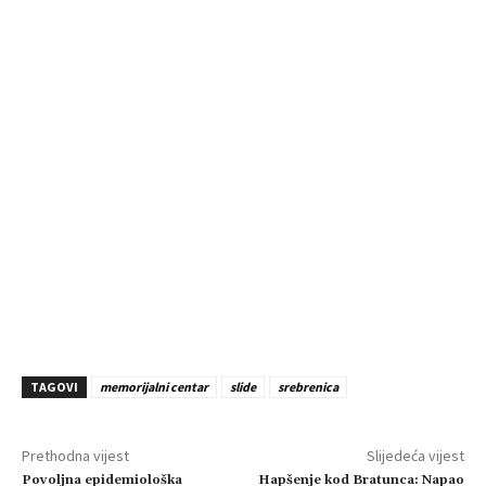
TAGOVI
memorijalni centar
slide
srebrenica
Prethodna vijest
Slijedeća vijest
Povoljna epidemiološka
Hapšenje kod Bratunca: Napao