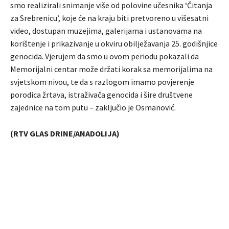
smo realizirali snimanje više od polovine učesnika ‘Čitanja
za Srebrenicu’, koje će na kraju biti pretvoreno u višesatni
video, dostupan muzejima, galerijama i ustanovama na
korištenje i prikazivanje u okviru obilježavanja 25. godišnjice
genocida. Vjerujem da smo u ovom periodu pokazali da
Memorijalni centar može držati korak sa memorijalima na
svjetskom nivou, te da s razlogom imamo povjerenje
porodica žrtava, istraživača genocida i šire društvene
zajednice na tom putu – zaključio je Osmanović.
(RTV GLAS DRINE/ANADOLIJA)