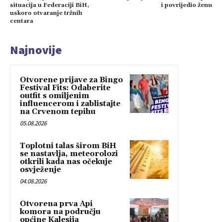
situacija u Federaciji BiH,
i povrijedio ženu
uskoro otvaranje tržnih
centara
Najnovije
Otvorene prijave za Bingo
Festival Fits: Odaberite
outfit s omiljenim
influencerom i zablistajte
na Crvenom tepihu
05.08.2026
Toplotni talas širom BiH
se nastavlja, meteorolozi
otkrili kada nas očekuje
osvježenje
04.08.2026
Otvorena prva Api
komora na području
općine Kalesija