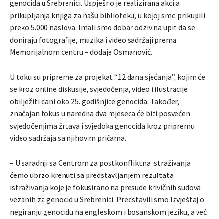
genocida u Srebrenici. Uspješno je realizirana akcija
prikupljanja knjiga za našu biblioteku, u kojoj smo prikupili
preko 5.000 naslova. Imali smo dobar odziv na upit da se
doniraju fotografije, muzika i video sadržaji prema
Memorijalnom centru – dodaje Osmanović.
U toku su pripreme za projekat “12 dana sjećanja”, kojim će
se kroz online diskusije, svjedočenja, video i ilustracije
obilježiti dani oko 25. godišnjice genocida. Također,
značajan fokus u naredna dva mjeseca će biti posvećen
svjedočenjima žrtava i svjedoka genocida kroz pripremu
video sadržaja sa njihovim pričama.
– U saradnji sa Centrom za postkonfliktna istraživanja
ćemo ubrzo krenuti sa predstavljanjem rezultata
istraživanja koje je fokusirano na presude krivičnih sudova
vezanih za genocid u Srebrenici. Predstavili smo Izvještaj o
negiranju genocidu na engleskom i bosanskom jeziku, a već