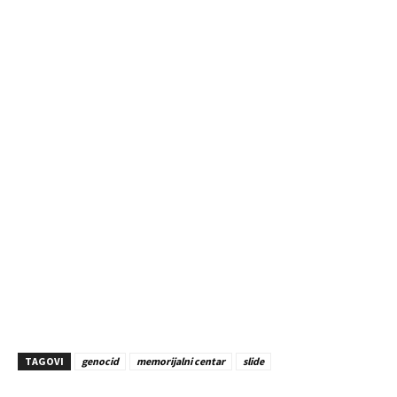
TAGOVI
genocid
memorijalni centar
slide