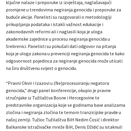
ključne nalaze i preporuke iz izvještaja, naglašavajući
promjene u trendovima negiranja genocida i preporuke za
buduće akcije. Panelisti su razgovarali o metodologiji
prikupljanja podataka i istakli važnost edukacije i
zakonodavnih reformi ali i naglasili koja je uloga
akademske zajednice u procesu negiranja genocida u
Srebrenici. Panelisti su pokušali dati odgovor na pitanja
koja je uloga zakona u prevenciji negiranja genocida te kako
odgovornost pojedinca za negiranje genocida može uticati
na širu društvenu svijest o genocidu.
“Pravni Okvir i Izazovi u (Ne)procesuiranju negatora
genocida,” drugi panel konferencije, okupio je pravne
stručnjake iz Tužilaštva Bosne i Hercegovine te
predstavnike organizacija koje se godinama bave analizama
zločina i negiranja zločina te temom tranzicijske pravde u
našoj zemlji. Tužioc Tužilaštva BiH Nedim Ćosić i direktor
Balkanske istraživačke mreže BiH, Denis Džidić su istaknuli