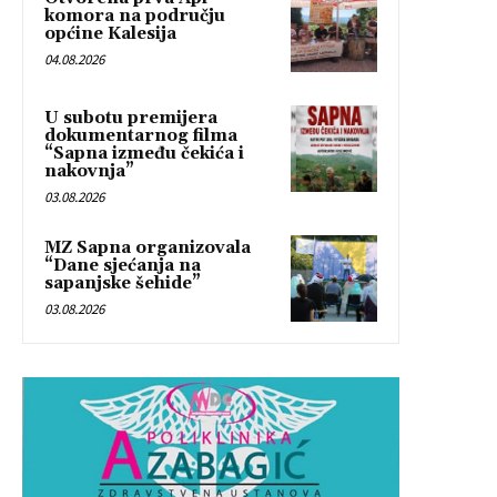
komora na području
općine Kalesija
04.08.2026
U subotu premijera
dokumentarnog filma
“Sapna između čekića i
nakovnja”
03.08.2026
MZ Sapna organizovala
“Dane sjećanja na
sapanjske šehide”
03.08.2026