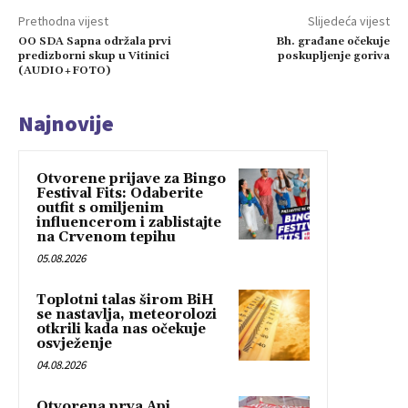
Prethodna vijest
Slijedeća vijest
OO SDA Sapna održala prvi
Bh. građane očekuje
predizborni skup u Vitinici
poskupljenje goriva
(AUDIO+FOTO)
Najnovije
Otvorene prijave za Bingo
Festival Fits: Odaberite
outfit s omiljenim
influencerom i zablistajte
na Crvenom tepihu
05.08.2026
Toplotni talas širom BiH
se nastavlja, meteorolozi
otkrili kada nas očekuje
osvježenje
04.08.2026
Otvorena prva Api