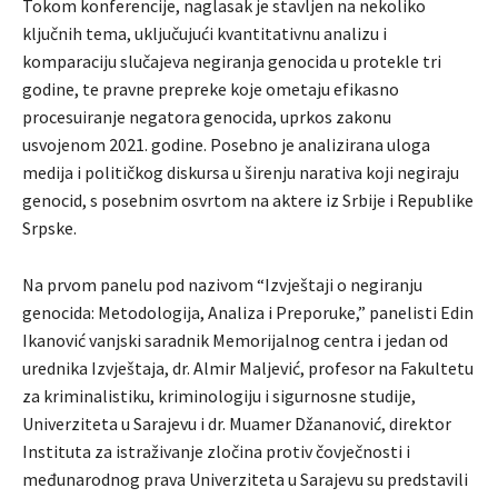
Tokom konferencije, naglasak je stavljen na nekoliko
ključnih tema, uključujući kvantitativnu analizu i
komparaciju slučajeva negiranja genocida u protekle tri
godine, te pravne prepreke koje ometaju efikasno
procesuiranje negatora genocida, uprkos zakonu
usvojenom 2021. godine. Posebno je analizirana uloga
medija i političkog diskursa u širenju narativa koji negiraju
genocid, s posebnim osvrtom na aktere iz Srbije i Republike
Srpske.
Na prvom panelu pod nazivom “Izvještaji o negiranju
genocida: Metodologija, Analiza i Preporuke,” panelisti Edin
Ikanović vanjski saradnik Memorijalnog centra i jedan od
urednika Izvještaja, dr. Almir Maljević, profesor na Fakultetu
za kriminalistiku, kriminologiju i sigurnosne studije,
Univerziteta u Sarajevu i dr. Muamer Džananović, direktor
Instituta za istraživanje zločina protiv čovječnosti i
međunarodnog prava Univerziteta u Sarajevu su predstavili