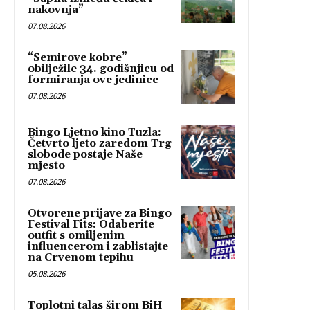
nakovnja”
07.08.2026
“Semirove kobre”
obilježile 34. godišnjicu od
formiranja ove jedinice
07.08.2026
Bingo Ljetno kino Tuzla:
Četvrto ljeto zaredom Trg
slobode postaje Naše
mjesto
07.08.2026
Otvorene prijave za Bingo
Festival Fits: Odaberite
outfit s omiljenim
influencerom i zablistajte
na Crvenom tepihu
05.08.2026
Toplotni talas širom BiH