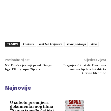
TAGOVI
konkurs
mekteb kraljevići
sinovi podrinja
slide
Prethodna vijest
Slijedeća vijest
NK Teočak jesenji prvak Druge
Blagojević i ostali: Dva dana
lige TK – grupa “Sjever”
odvožena tijela s lokaliteta
Gerine klaonice
Najnovije
U subotu premijera
dokumentarnog filma
“Sapna između čekića i