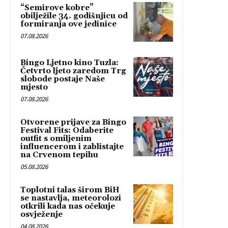
“Semirove kobre”
obilježile 34. godišnjicu od
formiranja ove jedinice
07.08.2026
Bingo Ljetno kino Tuzla:
Četvrto ljeto zaredom Trg
slobode postaje Naše
mjesto
07.08.2026
Otvorene prijave za Bingo
Festival Fits: Odaberite
outfit s omiljenim
influencerom i zablistajte
na Crvenom tepihu
05.08.2026
Toplotni talas širom BiH
se nastavlja, meteorolozi
otkrili kada nas očekuje
osvježenje
04.08.2026