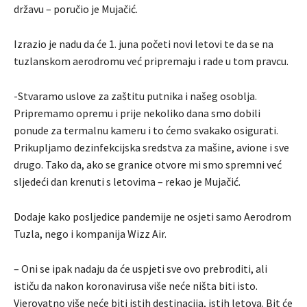
državu – poručio je Mujačić.
Izrazio je nadu da će 1. juna početi novi letovi te da se na
tuzlanskom aerodromu već pripremaju i rade u tom pravcu.
-Stvaramo uslove za zaštitu putnika i našeg osoblja.
Pripremamo opremu i prije nekoliko dana smo dobili
ponude za termalnu kameru i to ćemo svakako osigurati.
Prikupljamo dezinfekcijska sredstva za mašine, avione i sve
drugo. Tako da, ako se granice otvore mi smo spremni već
sljedeći dan krenuti s letovima – rekao je Mujačić.
Dodaje kako posljedice pandemije ne osjeti samo Aerodrom
Tuzla, nego i kompanija Wizz Air.
– Oni se ipak nadaju da će uspjeti sve ovo prebroditi, ali
ističu da nakon koronavirusa više neće ništa biti isto.
Vjerovatno više neće biti istih destinacija, istih letova. Bit će