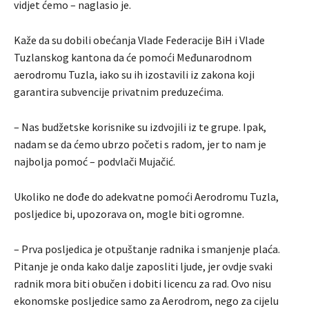
vidjet ćemo – naglasio je.
Kaže da su dobili obećanja Vlade Federacije BiH i Vlade
Tuzlanskog kantona da će pomoći Međunarodnom
aerodromu Tuzla, iako su ih izostavili iz zakona koji
garantira subvencije privatnim preduzećima.
– Nas budžetske korisnike su izdvojili iz te grupe. Ipak,
nadam se da ćemo ubrzo početi s radom, jer to nam je
najbolja pomoć – podvlači Mujačić.
Ukoliko ne dođe do adekvatne pomoći Aerodromu Tuzla,
posljedice bi, upozorava on, mogle biti ogromne.
– Prva posljedica je otpuštanje radnika i smanjenje plaća.
Pitanje je onda kako dalje zaposliti ljude, jer ovdje svaki
radnik mora biti obučen i dobiti licencu za rad. Ovo nisu
ekonomske posljedice samo za Aerodrom, nego za cijelu