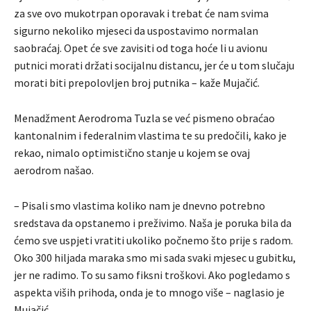
za sve ovo mukotrpan oporavak i trebat će nam svima
sigurno nekoliko mjeseci da uspostavimo normalan
saobraćaj. Opet će sve zavisiti od toga hoće li u avionu
putnici morati držati socijalnu distancu, jer će u tom slučaju
morati biti prepolovljen broj putnika – kaže Mujačić.
Menadžment Aerodroma Tuzla se već pismeno obraćao
kantonalnim i federalnim vlastima te su predočili, kako je
rekao, nimalo optimistično stanje u kojem se ovaj
aerodrom našao.
– Pisali smo vlastima koliko nam je dnevno potrebno
sredstava da opstanemo i preživimo. Naša je poruka bila da
ćemo sve uspjeti vratiti ukoliko počnemo što prije s radom.
Oko 300 hiljada maraka smo mi sada svaki mjesec u gubitku,
jer ne radimo. To su samo fiksni troškovi. Ako pogledamo s
aspekta viših prihoda, onda je to mnogo više – naglasio je
Mujačić.