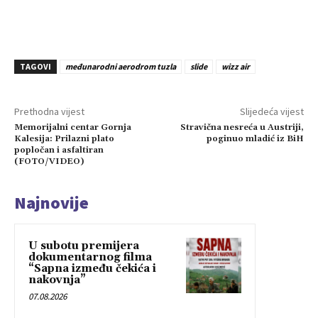
TAGOVI
međunarodni aerodrom tuzla
slide
wizz air
Prethodna vijest
Slijedeća vijest
Memorijalni centar Gornja
Stravična nesreća u Austriji,
Kalesija: Prilazni plato
poginuo mladić iz BiH
popločan i asfaltiran
(FOTO/VIDEO)
Najnovije
U subotu premijera
dokumentarnog filma
“Sapna između čekića i
nakovnja”
07.08.2026