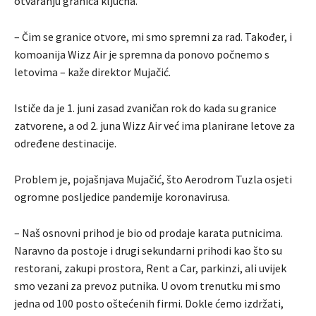
otvaranju granica ključna.
– Čim se granice otvore, mi smo spremni za rad. Također, i
komoanija Wizz Air je spremna da ponovo počnemo s
letovima – kaže direktor Mujačić.
Ističe da je 1. juni zasad zvaničan rok do kada su granice
zatvorene, a od 2. juna Wizz Air već ima planirane letove za
određene destinacije.
Problem je, pojašnjava Mujačić, što Aerodrom Tuzla osjeti
ogromne posljedice pandemije koronavirusa.
– Naš osnovni prihod je bio od prodaje karata putnicima.
Naravno da postoje i drugi sekundarni prihodi kao što su
restorani, zakupi prostora, Rent a Car, parkinzi, ali uvijek
smo vezani za prevoz putnika. U ovom trenutku mi smo
jedna od 100 posto oštećenih firmi. Dokle ćemo izdržati,