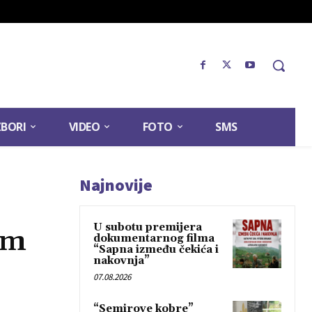
ZBORI
VIDEO
FOTO
SMS
Najnovije
U subotu premijera
im
dokumentarnog filma
“Sapna između čekića i
nakovnja”
07.08.2026
“Semirove kobre”