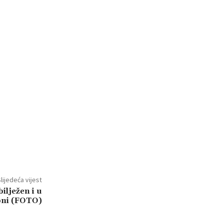
lijedeća vijest
ilježen i u
pni (FOTO)