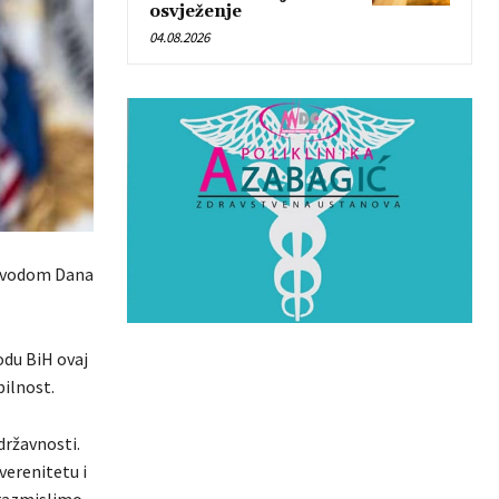
osvježenje
04.08.2026
povodom Dana
odu BiH ovaj
bilnost.
državnosti.
verenitetu i