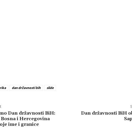
rika
dan državnosti bih
slide
t
S
mo Dan državnosti BiH:
Dan državnosti BiH ob
 Bosna i Hercegovina
Sa
oje ime i granice