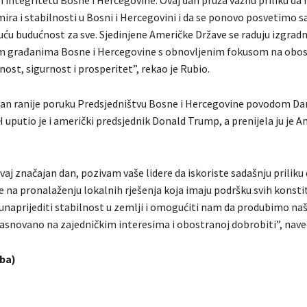
m integritetu Bosne i Hercegovine. Ovaj dan pruža važnu priliku da
ira i stabilnosti u Bosni i Hercegovini i da se ponovo posvetimo sa
ću budućnost za sve. Sjedinjene Američke Države se raduju izgradn
im građanima Bosne i Hercegovine s obnovljenim fokusom na obo
nost, sigurnost i prosperitet”, rekao je Rubio.
an ranije poruku Predsjedništvu Bosne i Hercegovine povodom Da
 uputio je i američki predsjednik Donald Trump, a prenijela ju je
vaj značajan dan, pozivam vaše lidere da iskoriste sadašnju priliku
e na pronalaženju lokalnih rješenja koja imaju podršku svih konsti
 unaprijediti stabilnost u zemlji i omogućiti nam da produbimo na
asnovano na zajedničkim interesima i obostranoj dobrobiti”, nave
.ba)