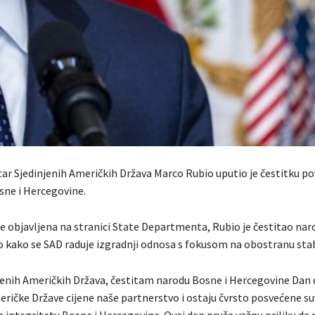
tar Sjedinjenih Američkih Država Marco Rubio uputio je čestitku 
sne i Hercegovine.
je objavljena na stranici State Departmenta, Rubio je čestitao nar
ao kako se SAD raduje izgradnji odnosa s fokusom na obostranu sta
jenih Američkih Država, čestitam narodu Bosne i Hercegovine Dan 
eričke Države cijene naše partnerstvo i ostaju čvrsto posvećene su