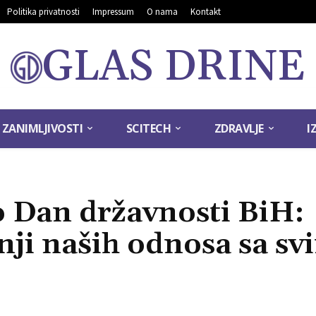
Politika privatnosti
Impressum
O nama
Kontakt
GLAS DRINE
ZANIMLJIVOSTI
SCITECH
ZDRAVLJE
I
o Dan državnosti BiH:
ji naših odnosa sa sv