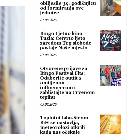
obilježile 34. godišnjicu
od formiranja ove
jedinice
07.08.2026
Bingo Ljetno kino
Tuzla: Četvrto ljeto
zaredom Trg slobode
postaje Naše mjesto
07.08.2026
Otvorene prijave za
Bingo Festival Fits:
Odaberite outfit s
omiljenim
influencerom i
zablistajte na Crvenom
tepihu
05.08.2026
Toplotni talas širom
BiH se nastavlja,
meteorolozi otkrili
kada nas očekuje