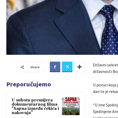
Državni sekre
Share
državnosti Bo
Preporučujemo
U poruci koja 
dan te je rek
U subotu premijera
dokumentarnog filma
“U ime Sjedin
“Sapna između čekića i
Sjedinjene Am
nakovnja”