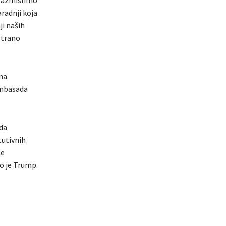
 razmislimo
radnji koja
ji naših
strano
na
 Ambasada
 da
tutivnih
še
o je Trump.