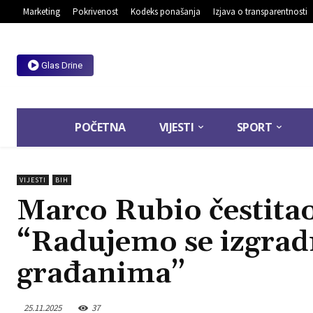
Marketing
Pokrivenost
Kodeks ponašanja
Izjava o transparentnosti
Glas Drine
POČETNA
VIJESTI
SPORT
VIJESTI
BIH
Marco Rubio čestita
“Radujemo se izgradn
građanima”
25.11.2025
37