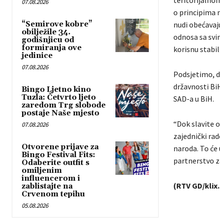
teritorijalno
07.08.2026
o principima m
“Semirove kobre”
nudi obećavaju
obilježile 34.
odnosa sa sv
godišnjicu od
formiranja ove
korisnu stabil
jedinice
07.08.2026
Podsjetimo, d
državnosti BiH
Bingo Ljetno kino
Tuzla: Četvrto ljeto
SAD-a u BiH.
zaredom Trg slobode
postaje Naše mjesto
“Dok slavite o
07.08.2026
zajednički rad
Otvorene prijave za
naroda. To će
Bingo Festival Fits:
partnerstvo z
Odaberite outfit s
omiljenim
influencerom i
(RTV GD/klix
zablistajte na
Crvenom tepihu
05.08.2026