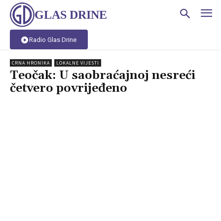
GLAS DRINE
Radio Glas Drine
CRNA HRONIKA
LOKALNE VIJESTI
Teočak: U saobraćajnoj nesreći
četvero povrijeđeno