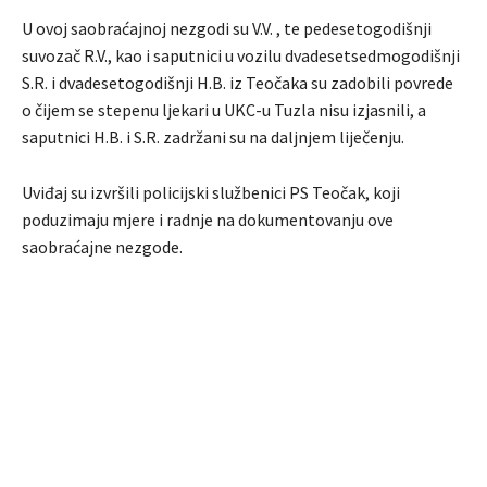
U ovoj saobraćajnoj nezgodi su V.V. , te pedesetogodišnji
suvozač R.V., kao i saputnici u vozilu dvadesetsedmogodišnji
S.R. i dvadesetogodišnji H.B. iz Teočaka su zadobili povrede
o čijem se stepenu ljekari u UKC-u Tuzla nisu izjasnili, a
saputnici H.B. i S.R. zadržani su na daljnjem liječenju.
Uviđaj su izvršili policijski službenici PS Teočak, koji
poduzimaju mjere i radnje na dokumentovanju ove
saobraćajne nezgode.