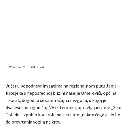
08.01.2018
1904
Jučer u popodnevnim satima na regionalnom putu Janja –
Prosjeka u neposrednoj blizini naselja Omerovići, općina
Teočak, dogodila se saobraćajna nezgoda, u kojoj je
dvadesetpetogodišnji V.V iz Teočaka, upravljajući pmv. „Seat
Toledo“ izgubio kontrolu nad vozilom,nakon čega je došlo
do prevrtanja vozila na krov.