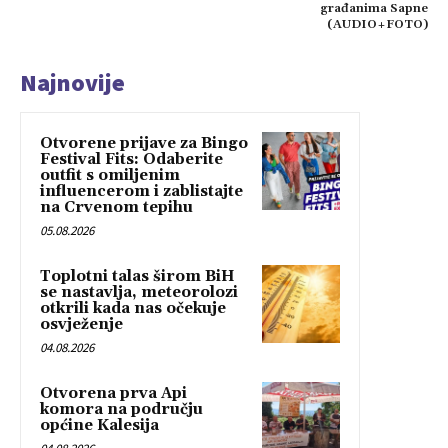
građanima Sapne
(AUDIO+FOTO)
Najnovije
Otvorene prijave za Bingo
Festival Fits: Odaberite
outfit s omiljenim
influencerom i zablistajte
na Crvenom tepihu
05.08.2026
Toplotni talas širom BiH
se nastavlja, meteorolozi
otkrili kada nas očekuje
osvježenje
04.08.2026
Otvorena prva Api
komora na području
općine Kalesija