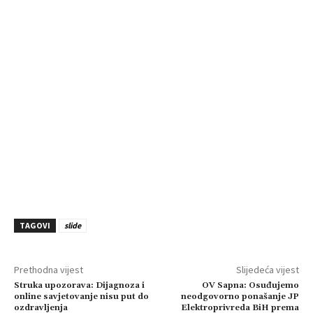
TAGOVI
slide
Prethodna vijest
Slijedeća vijest
Struka upozorava: Dijagnoza i
OV Sapna: Osuđujemo
online savjetovanje nisu put do
neodgovorno ponašanje JP
ozdravljenja
Elektroprivreda BiH prema