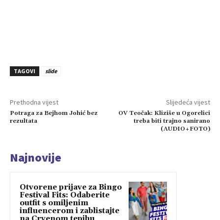
TAGOVI
slide
Prethodna vijest
Slijedeća vijest
Potraga za Bejhom Johić bez
OV Teočak: Kliziše u Ogorelici
rezultata
treba biti trajno sanirano
(AUDIO+FOTO)
Najnovije
Otvorene prijave za Bingo
Festival Fits: Odaberite
outfit s omiljenim
influencerom i zablistajte
na Crvenom tepihu