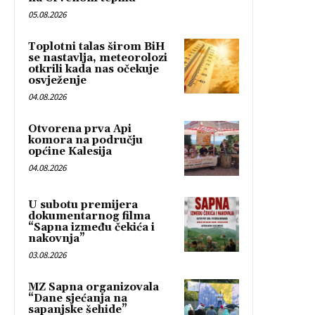
05.08.2026
Toplotni talas širom BiH
se nastavlja, meteorolozi
otkrili kada nas očekuje
osvježenje
04.08.2026
Otvorena prva Api
komora na području
općine Kalesija
04.08.2026
U subotu premijera
dokumentarnog filma
“Sapna između čekića i
nakovnja”
03.08.2026
MZ Sapna organizovala
“Dane sjećanja na
sapanjske šehide”