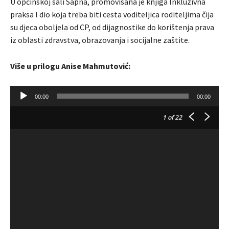
U općinskoj sali Sapna, promovisana je knjiga Inkluzivna
praksa I dio koja treba biti cesta voditeljica roditeljima čija
su djeca oboljela od CP, od dijagnostike do korištenja prava
iz oblasti zdravstva, obrazovanja i socijalne zaštite.
Više u prilogu Anise Mahmutović:
A
00:00
00:00
u
d
1
of 22
i
o
P
l
a
y
e
r