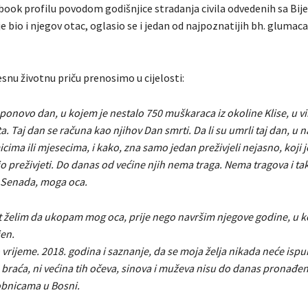
ook profilu povodom godišnjice stradanja civila odvedenih sa Bij
 bio i njegov otac, oglasio se i jedan od najpoznatijih bh. glumaca
snu životnu priču prenosimo u cijelosti:
 ponovo dan, u kojem je nestalo 750 muškaraca iz okoline Klise, u v
. Taj dan se računa kao njihov Dan smrti. Da li su umrli taj dan, u
ima ili mjesecima, i kako, zna samo jedan preživjeli nejasno, koji j
io preživjeti. Do danas od većine njih nema traga. Nema tragova i t
 Senada, moga oca.
ot želim da ukopam mog oca, prije nego navršim njegove godine, u k
jen.
 vrijeme. 2018. godina i saznanje, da se moja želja nikada neće ispuni
 braća, ni većina tih očeva, sinova i muževa nisu do danas pronađen
bnicama u Bosni.