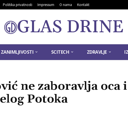
Politika privatnosti
Impressum
O nama
Kontakt
GLAS DRINE
ZANIMLJIVOSTI
SCITECH
ZDRAVLJE
I
ć ne zaboravlja oca i
jelog Potoka