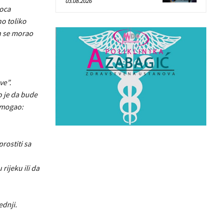
03.08.2026
 oca
o toliko
on se morao
ve”.
o je da bude
e mogao:
rostiti sa
rijeku ili da
ednji.