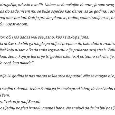
drugačija, od svih ostalih. Naime sa današnjim danom, ja sam svog
da do sada nisam mu se bliže osjećao kao danas, sa 26 godina. Tačn
oj otac postati. Dok ja pravim planove, radim, volim i smijem se, 
rću. Sopstvenom.
ori oči i još danas vidi sve jasno, kao i svakog 1.juna:
da dešava. Ja bih ga mogla po odjeći prepoznati, tako dobro znam s
iječ koju nisam nikada smio izgovoriti- nije pokazao svoj strah. Želi
ladu ženu, koju je tek prije tri godine oženio. A potpuno sakriti nij
o znoj, kao nikada”.
ije 26 godina je nas morao teška srca napustiti. Nije se mogao ni op
 svojim rukama. Jedan četnik ga je stavio pred izbor, da baci bebu u 
 ženi.
ro” rekao je moj Senad.
sljednji pogled između mame i babe. Ne znajući da će im biti poslj