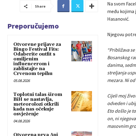
Na svom Faceb
Share
među kojima je
Hasanović.
Preporučujemo
Njegovu potre
Otvorene prijave za
Bingo Festival Fits:
“Približava se
Odaberite outfit s
Bosanskog rata
omiljenim
influencerom i
danima, sedmic
zablistajte na
streljanja usp
Crvenom tepihu
mezara. Ni od
05.08.2026
Toplotni talas širom
Cijeli moj živ
BiH se nastavlja,
odveden i ubi
meteorolozi otkrili
kada nas očekuje
Eto došlo je to
osvježenje
on, ni njegova
04.08.2026
masovnim gro
Otvorena prva Api