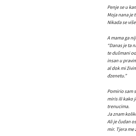
Penje se u ka
Moja nana je t
Nikada se više
A mama ga nij
“Danas je ta n
te dušmani odv
insan u pravim
al dok mi živim
đzenetu.”
Pomirio sam se
miris ili kako 
trenucima.
Ja znam koliko
Ali je čudan o
mir. Tjera me 