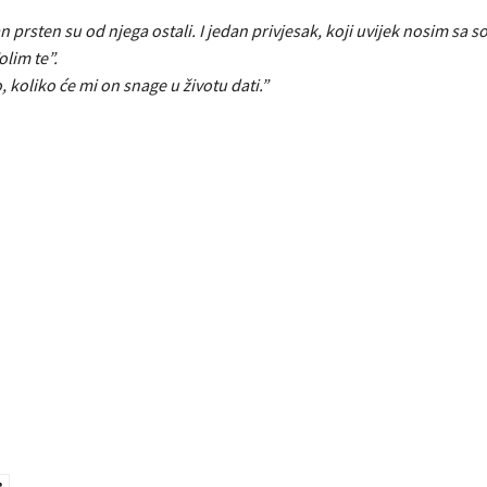
dan prsten su od njega ostali. I jedan privjesak, koji uvijek nosim sa 
lim te”.
, koliko će mi on snage u životu dati.”
e