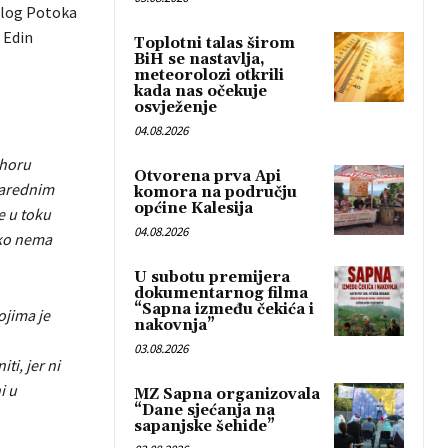
elog Potoka
 Edin
Toplotni talas širom
BiH se nastavlja,
meteorolozi otkrili
kada nas očekuje
osvježenje
04.08.2026
ihoru
Otvorena prva Api
 narednim
komora na području
općine Kalesija
e u toku
04.08.2026
ako nema
U subotu premijera
dokumentarnog filma
“Sapna između čekića i
ojima je
nakovnja”
03.08.2026
ti, jer ni
i u
MZ Sapna organizovala
“Dane sjećanja na
sapanjske šehide”