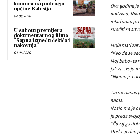
komora na području
Ova godina je 
općine Kalesija
nadživio. Nika
04.08.2026
mlad smio je m
suočiti sa sm
U subotu premijera
dokumentarnog filma
“Sapna između čekića i
Moja mati zatv
nakovnja”
“Kao da se sa
03.08.2026
Moj babo- ta r
jak za svoju m
“Njemu je curi
Tačno danas pr
nama.
Nosio me je na
je preda svojoj
“Čuvaj ga dob
Onda- jedan po