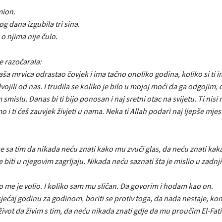
mion.
og dana izgubila tri sina.
 o njima nije čulo.
e razočarala:
aša mrvica odrastao čovjek i ima tačno onoliko godina, koliko si ti 
ojili od nas. I trudila se koliko je bilo u mojoj moći da ga odgojim,
 smislu. Danas bi ti bijo ponosan i naj sretni otac na svijetu. Ti ni
o i ti ćeš zauvjek živjeti u nama. Neka ti Allah podari naj ljepše mjes
 sa tim da nikada neću znati kako mu zvuči glas, da neću znati kak
je biti u njegovim zagrljaju. Nikada neću saznati šta je mislio u zadnj
 me je volio. I koliko sam mu sličan. Da govorim i hodam kao on.
sjećaj godinu za godinom, boriti se protiv toga, da nada nestaje, ko
život da živim s tim, da neću nikada znati gdje da mu proučim El-Fat