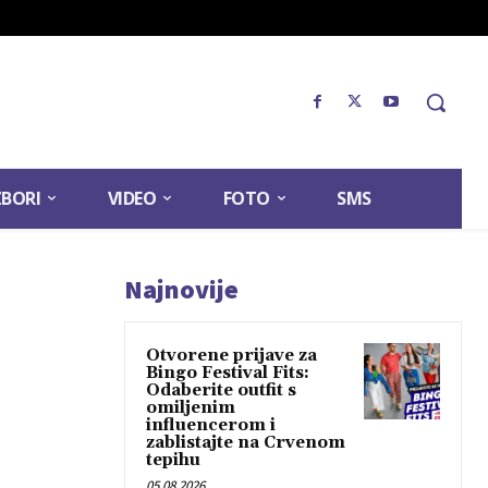
ZBORI
VIDEO
FOTO
SMS
Najnovije
Otvorene prijave za
Bingo Festival Fits:
Odaberite outfit s
omiljenim
influencerom i
zablistajte na Crvenom
tepihu
05.08.2026