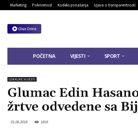
Marketing
Pokrivenost
Kodeks ponašanja
Izjava o transparentnosti
Glas Drine
POČETNA
VIJESTI
SPORT
LOKALNE VIJESTI
Glumac Edin Hasanovi
žrtve odvedene sa Bi
01.06.2018
1816