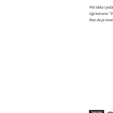
Pet slika i je
Ugravirano “Vo
Kao da je znao
TAGOVI
slid