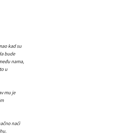
imao kad su
 da bude
si među nama,
to u
av mu je
im
načno naći
ihu.