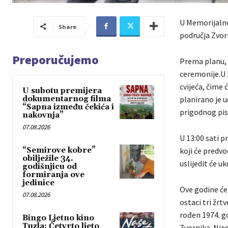
U Memorijalno
Share
područja Zvor
Preporučujemo
Prema planu, d
ceremonije.U 
cvijeća, čime 
U subotu premijera
dokumentarnog filma
planirano je u
“Sapna između čekića i
prigodnog pi
nakovnja”
07.08.2026
U 13:00 sati 
“Semirove kobre”
koji će predv
obilježile 34.
uslijedit će uk
godišnjicu od
formiranja ove
jedinice
Ove godine će
07.08.2026
ostaci tri žrt
rođen 1974. go
Bingo Ljetno kino
Tuzla: Četvrto ljeto
Zvornika. Nje