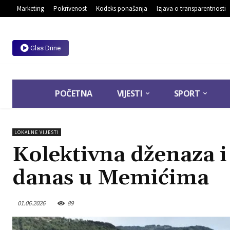
Marketing
Pokrivenost
Kodeks ponašanja
Izjava o transparentnosti
Glas Drine
POČETNA
VIJESTI
SPORT
LOKALNE VIJESTI
Kolektivna dženaza i 
danas u Memićima
01.06.2026
89