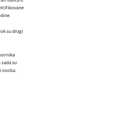
entifikovane
dine.
ok su drugi
vornika
 sada su
h osoba.