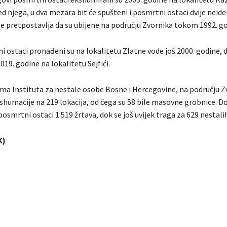
d njega, u dva mezara bit će spušteni i posmrtni ostaci dvije neid
se pretpostavlja da su ubijene na području Zvornika tokom 1992. go
 ostaci pronađeni su na lokalitetu Zlatne vode još 2000. godine, d
19. godine na lokalitetu Sejfići.
a Instituta za nestale osobe Bosne i Hercegovine, na području Z
shumacije na 219 lokacija, od čega su 58 bile masovne grobnice. Do
 posmrtni ostaci 1.519 žrtava, dok se još uvijek traga za 629 nestali
K)