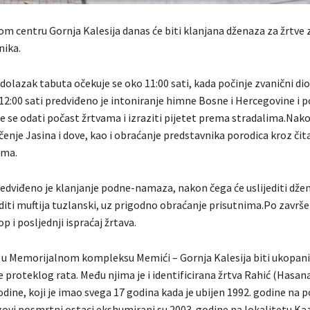
m centru Gornja Kalesija danas će biti klanjana dženaza za žrtve 
nika.
olazak tabuta očekuje se oko 11:00 sati, kada počinje zvanični dio
12:00 sati predviđeno je intoniranje himne Bosne i Hercegovine i 
će se odati počast žrtvama i izraziti pijetet prema stradalima.Nak
čenje Jasina i dove, kao i obraćanje predstavnika porodica kroz čit
sma.
predviđeno je klanjanje podne-namaza, nakon čega će uslijediti d
oditi muftija tuzlanski, uz prigodno obraćanje prisutnima.Po završ
op i posljednji ispraćaj žrtava.
 u Memorijalnom kompleksu Memići – Gornja Kalesija biti ukopan
ve proteklog rata. Među njima je i identificirana žrtva Rahić (Hasan
dine, koji je imao svega 17 godina kada je ubijen 1992. godine na p
govi posmrtni ostaci ekshumirani su 2003. godine na lokalitetu Ka