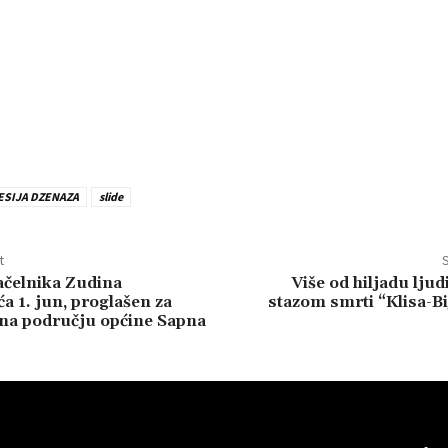
ESIJA DZENAZA
slide
t
S
čelnika Zudina
Više od hiljadu ljud
 1. jun, proglašen za
stazom smrti “Klisa-Bi
 na području općine Sapna