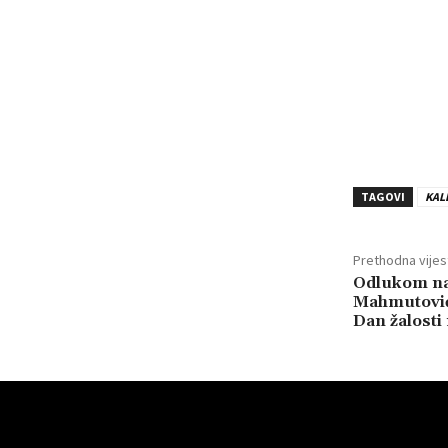
TAGOVI
KAL
Prethodna vijes
Odlukom na
Mahmutovića
Dan žalosti