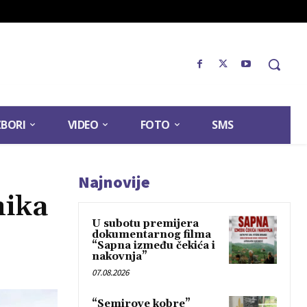
ZBORI
VIDEO
FOTO
SMS
Najnovije
nika
U subotu premijera
dokumentarnog filma
“Sapna između čekića i
nakovnja”
07.08.2026
“Semirove kobre”