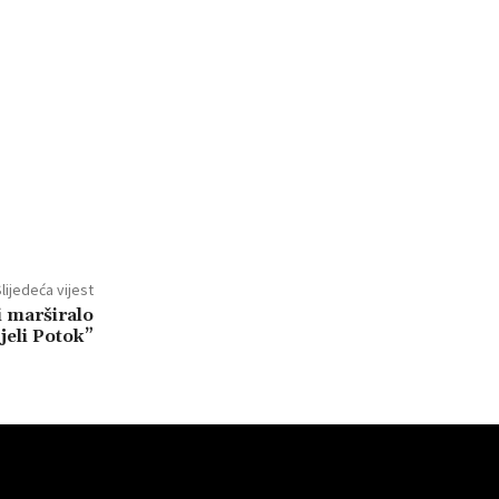
lijedeća vijest
i marširalo
jeli Potok”