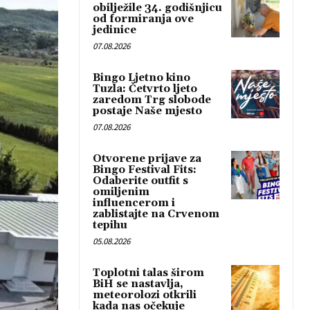
obilježile 34. godišnjicu
od formiranja ove
jedinice
07.08.2026
Bingo Ljetno kino
Tuzla: Četvrto ljeto
zaredom Trg slobode
postaje Naše mjesto
07.08.2026
Otvorene prijave za
Bingo Festival Fits:
Odaberite outfit s
omiljenim
influencerom i
zablistajte na Crvenom
tepihu
05.08.2026
Toplotni talas širom
BiH se nastavlja,
meteorolozi otkrili
kada nas očekuje