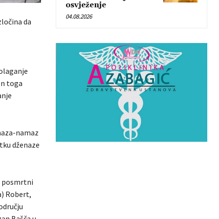
osvježenje
04.08.2026
zločina da
polaganje
on toga
anje
ženaza-namaz
etku dženaze
i posmrtni
a) Robert,
odručju
zan Bašča u