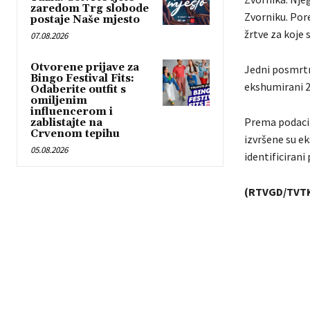
zaredom Trg slobode
Zvorniku. Pore
postaje Naše mjesto
žrtve za koje 
07.08.2026
Otvorene prijave za
Jedni posmrtni
Bingo Festival Fits:
ekshumirani 20
Odaberite outfit s
omiljenim
influencerom i
Prema podacim
zablistajte na
Crvenom tepihu
izvršene su ek
05.08.2026
identificirani
(RTVGD/TVT