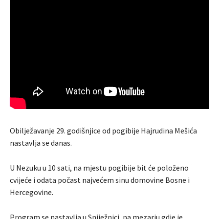
Obilježavanje 29. godišnjice od pogibije Hajrudina Mešića
nastavlja se danas.
U Nezuku u 10 sati, na mjestu pogibije bit će položeno
cvijeće i odata počast najvećem sinu domovine Bosne i
Hercegovine.
Program se nastavlja u Sniježnici, na mezarju gdje je