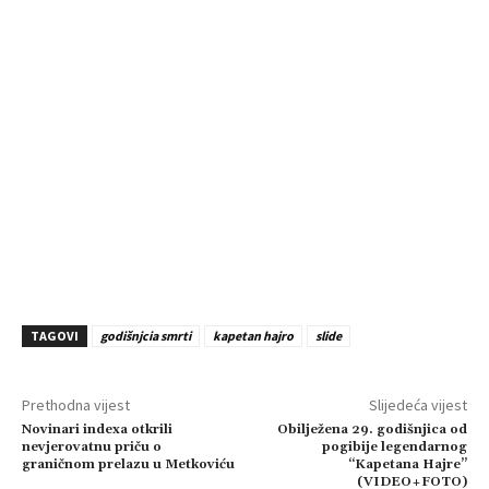
TAGOVI
godišnjcia smrti
kapetan hajro
slide
Prethodna vijest
Slijedeća vijest
Novinari indexa otkrili
Obilježena 29. godišnjica od
nevjerovatnu priču o
pogibije legendarnog
graničnom prelazu u Metkoviću
“Kapetana Hajre”
(VIDEO+FOTO)