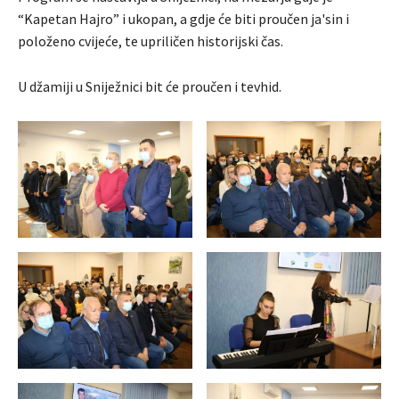
“Kapetan Hajro” i ukopan, a gdje će biti proučen ja'sin i
položeno cvijeće, te upriličen historijski čas.
U džamiji u Sniježnici bit će proučen i tevhid.