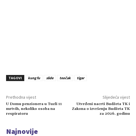
TAGOVI
kung fu
slide
teočak
tigar
Prethodna vijest
Slijedeća vijest
U Domu penzionera u Tuzli 11
Utvrđeni nacrti Budžeta TK i
mrtvih, nekoliko osoba na
Zakona o izvršenju Budžeta TK
respiratoru
za 2026. godinu
Najnovije