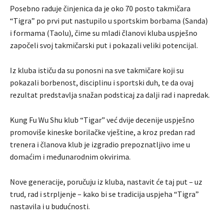
Posebno raduje činjenica da je oko 70 posto takmičara
“Tigra” po prvi put nastupilo u sportskim borbama (Sanda)
i formama (Taolu), čime su mladi članovi kluba uspješno
započeli svoj takmičarski put i pokazali veliki potencijal.
Iz kluba ističu da su ponosni na sve takmičare koji su
pokazali borbenost, disciplinu i sportski duh, te da ovaj
rezultat predstavlja snažan podsticaj za dalji rad i napredak.
Kung Fu Wu Shu klub “Tigar” već dvije decenije uspješno
promoviše kineske borilačke vještine, a kroz predan rad
trenera i članova klub je izgradio prepoznatljivo ime u
domaćim i međunarodnim okvirima.
Nove generacije, poručuju iz kluba, nastavit će taj put – uz
trud, rad i strpljenje – kako bi se tradicija uspjeha “Tigra”
nastavila i u budućnosti.