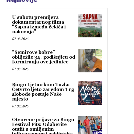
U subotu premijera
dokumentarnog filma
“Sapna između čekića i
nakovnja”
07.08.2026
“Semirove kobre”
obilježile 34. godišnjicu od
formiranja ove jedinice
07.08.2026
Bingo Ljetno kino Tuzla:
Četvrto ljeto zaredom Trg
slobode postaje Naše
mjesto
07.08.2026
Otvorene prijave za Bingo
Festival Fits: Odaberite
outfit s omiljenim