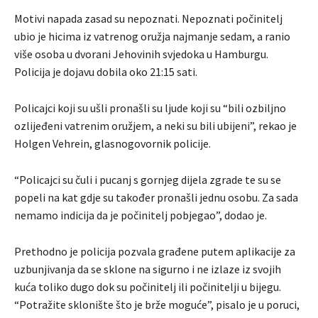
Motivi napada zasad su nepoznati. Nepoznati počinitelj
ubio je hicima iz vatrenog oružja najmanje sedam, a ranio
više osoba u dvorani Jehovinih svjedoka u Hamburgu.
Policija je dojavu dobila oko 21:15 sati.
Policajci koji su ušli pronašli su ljude koji su “bili ozbiljno
ozlijeđeni vatrenim oružjem, a neki su bili ubijeni”, rekao je
Holgen Vehrein, glasnogovornik policije.
“Policajci su čuli i pucanj s gornjeg dijela zgrade te su se
popeli na kat gdje su također pronašli jednu osobu. Za sada
nemamo indicija da je počinitelj pobjegao”, dodao je.
Prethodno je policija pozvala građene putem aplikacije za
uzbunjivanja da se sklone na sigurno i ne izlaze iz svojih
kuća toliko dugo dok su počinitelj ili počinitelji u bijegu.
“Potražite sklonište što je brže moguće”, pisalo je u poruci,