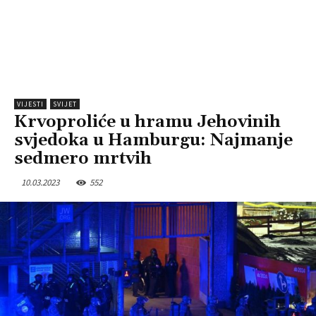
VIJESTI
SVIJET
Krvoproliće u hramu Jehovinih
svjedoka u Hamburgu: Najmanje
sedmero mrtvih
10.03.2023
552