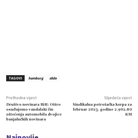
TAGOVI
hamburg
slide
Prethodna vijest
Slijedeća vijest
Društvo novinara BiH: Oštro
Sindikalna potrošačka korpa za
osuđujemo vandalski čin
februar 2023. godine 2.902,80
oštećenja automobila dvojice
KM
banjalučkih novinara
Najnovije