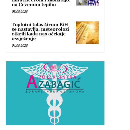
influencerom i zablistajte
na Crvenom tepihu
05.08.2026
Toplotni talas širom BiH
se nastavlja, meteorolozi
otkrili kada nas očekuje
osvježenje
04.08.2026