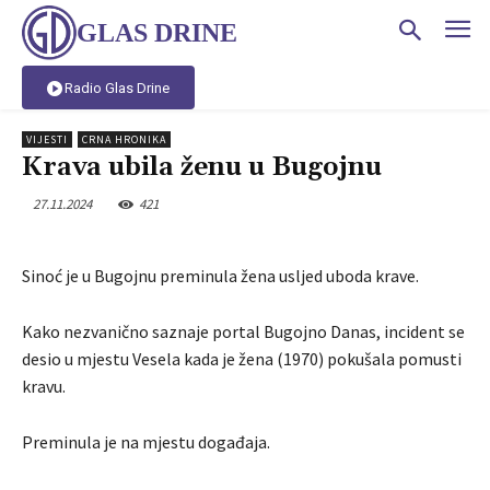
GLAS DRINE
Radio Glas Drine
VIJESTI
CRNA HRONIKA
Krava ubila ženu u Bugojnu
27.11.2024
421
Sinoć je u Bugojnu preminula žena usljed uboda krave.
Kako nezvanično saznaje portal Bugojno Danas, incident se
desio u mjestu Vesela kada je žena (1970) pokušala pomusti
kravu.
Preminula je na mjestu događaja.