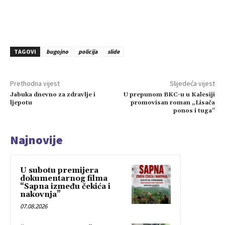
TAGOVI
bugojno
policija
slide
Prethodna vijest
Slijedeća vijest
Jabuka dnevno za zdravlje i
U prepunom BKC-u u Kalesiji
ljepotu
promovisan roman „Lisača
ponos i tuga“
Najnovije
U subotu premijera
dokumentarnog filma
“Sapna između čekića i
nakovnja”
07.08.2026