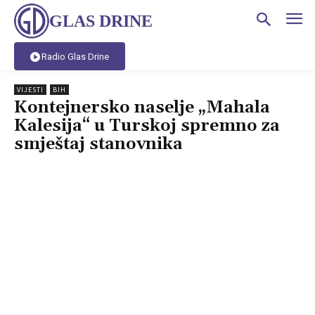
GLAS DRINE
Radio Glas Drine
VIJESTI
BIH
Kontejnersko naselje „Mahala
Kalesija“ u Turskoj spremno za
smještaj stanovnika