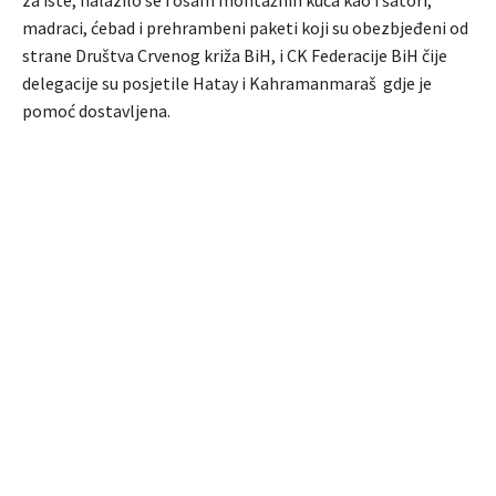
za iste, nalazilo se i osam montažnih kuća kao i šatori,
madraci, ćebad i prehrambeni paketi koji su obezbjeđeni od
strane Društva Crvenog križa BiH, i CK Federacije BiH čije
delegacije su posjetile Hatay i Kahramanmaraš gdje je
pomoć dostavljena.