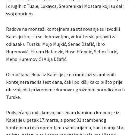
i drugih iz Tuzle, Lukavca, Srebrenika i Mostara koji su dali
svoj doprinos.
Radove na montaži kontejnera za stanovanje su izvodili
Kalesijci koji su se dobrovoljno, volonterski prijavili za
odlazak u Tursku: Mujo Mujkić, Senad Džafić, Ibro
Huremović, Ekrem Halilović, Huso Efendić, Selim Turić,
Meho Huremović i Alija Džafić.
Osmočlana ekipa iz Kalesije je na montaži stambenih
kontejnera radila šest dana, čak i po kiši, kako bi što prije
obezbijedili privremene domove ugroženim porodicama iz
Turske.
Podsjećanja radi, konvoj od sedam kamiona krenuo je iz
Kalesije u petak 17.marta, a pored 31 stambenog
kontejnera i dva opremljena sanitarijama, kao i namještaj