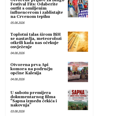
Otvorene prijave za Bingo
Festival Fits: Odaberite
outfit s omiljenim
influencerom i zablistajte
na Crvenom tepihu
05.08.2026
Toplotni talas širom BiH
se nastavlja, meteorolozi
otkrili kada nas očekuje
osvježenje
04.08.2026
Otvorena prva Api
komora na području
općine Kalesija
04.08.2026
U subotu premijera
dokumentarnog filma
“Sapna između čekića i
nakovnja”
03.08.2026