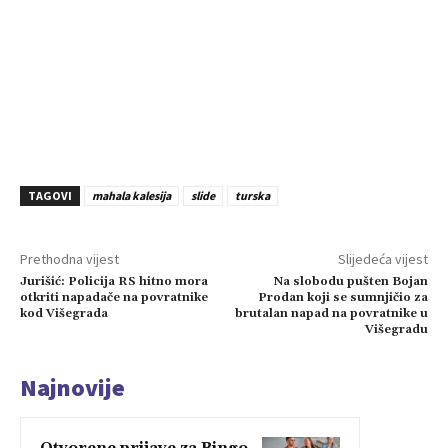
TAGOVI
mahala kalesija
slide
turska
Prethodna vijest
Slijedeća vijest
Jurišić: Policija RS hitno mora
Na slobodu pušten Bojan
otkriti napadače na povratnike
Prodan koji se sumnjičio za
kod Višegrada
brutalan napad na povratnike u
Višegradu
Najnovije