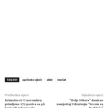
TAGOVI
općinsko vijeće
slide
teočak
Prethodna vijest
Slijedeća vijest
Krimolovci: U novembru
“Help Others” donirao
primljeno 272 poziva sa 46
namještaj Udruženju “Srcem za