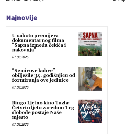
korisnih informacija
Podrinje”
Najnovije
U subotu premijera
dokumentarnog filma
“Sapna između čekića i
nakovnja”
07.08.2026
“Semirove kobre”
obilježile 34. godišnjicu od
formiranja ove jedinice
07.08.2026
Bingo Ljetno kino Tuzla:
Četvrto ljeto zaredom Trg
slobode postaje Naše
mjesto
07.08.2026