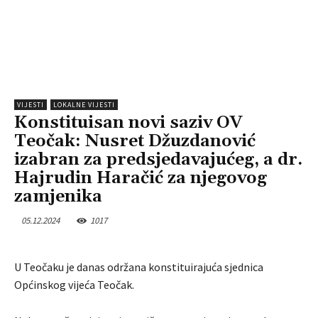
VIJESTI
LOKALNE VIJESTI
Konstituisan novi saziv OV
Teočak: Nusret Džuzdanović
izabran za predsjedavajućeg, a dr.
Hajrudin Haračić za njegovog
zamjenika
05.12.2024
1017
U Teočaku je danas održana konstituirajuća sjednica
Općinskog vijeća Teočak.