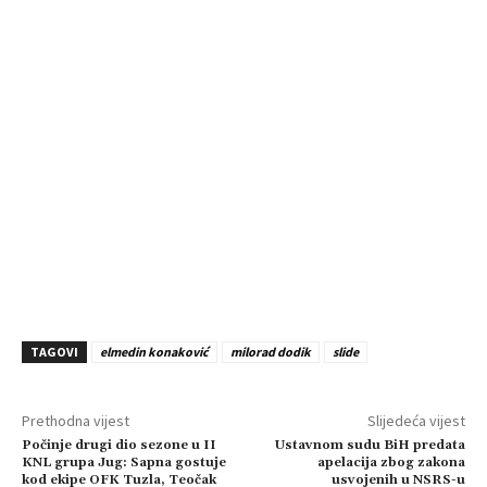
TAGOVI
elmedin konaković
milorad dodik
slide
Prethodna vijest
Slijedeća vijest
Počinje drugi dio sezone u II
Ustavnom sudu BiH predata
KNL grupa Jug: Sapna gostuje
apelacija zbog zakona
kod ekipe OFK Tuzla, Teočak
usvojenih u NSRS-u