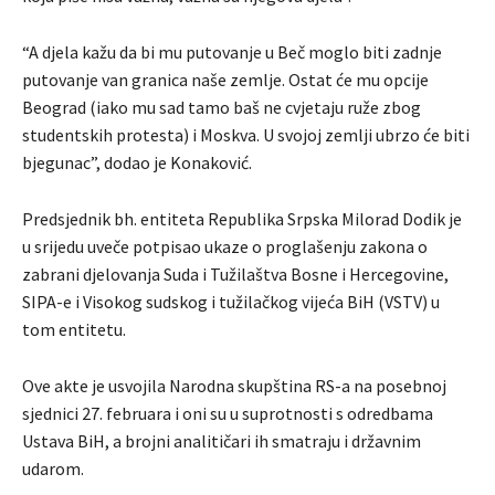
“A djela kažu da bi mu putovanje u Beč moglo biti zadnje
putovanje van granica naše zemlje. Ostat će mu opcije
Beograd (iako mu sad tamo baš ne cvjetaju ruže zbog
studentskih protesta) i Moskva. U svojoj zemlji ubrzo će biti
bjegunac”, dodao je Konaković.
Predsjednik bh. entiteta Republika Srpska Milorad Dodik je
u srijedu uveče potpisao ukaze o proglašenju zakona o
zabrani djelovanja Suda i Tužilaštva Bosne i Hercegovine,
SIPA-e i Visokog sudskog i tužilačkog vijeća BiH (VSTV) u
tom entitetu.
Ove akte je usvojila Narodna skupština RS-a na posebnoj
sjednici 27. februara i oni su u suprotnosti s odredbama
Ustava BiH, a brojni analitičari ih smatraju i državnim
udarom.