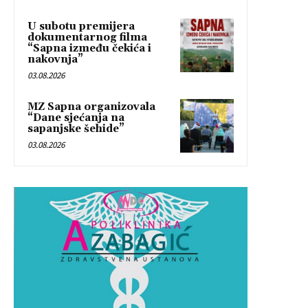
U subotu premijera
dokumentarnog filma
“Sapna između čekića i
nakovnja”
03.08.2026
MZ Sapna organizovala
“Dane sjećanja na
sapanjske šehide”
03.08.2026