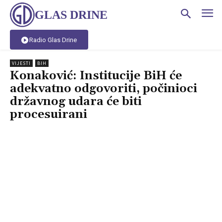
GLAS DRINE
Radio Glas Drine
VIJESTI
BIH
Konaković: Institucije BiH će
adekvatno odgovoriti, počinioci
državnog udara će biti
procesuirani