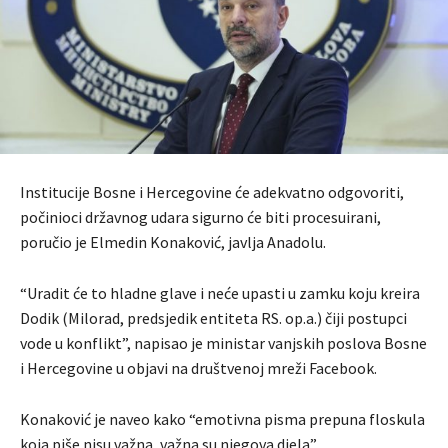
Institucije Bosne i Hercegovine će adekvatno odgovoriti,
počinioci državnog udara sigurno će biti procesuirani,
poručio je Elmedin Konaković, javlja Anadolu.
“Uradit će to hladne glave i neće upasti u zamku koju kreira
Dodik (Milorad, predsjedik entiteta RS. op.a.) čiji postupci
vode u konflikt”, napisao je ministar vanjskih poslova Bosne
i Hercegovine u objavi na društvenoj mreži Facebook.
Konaković je naveo kako “emotivna pisma prepuna floskula
koja piše nisu važna, važna su njegova djela”.