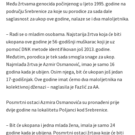
Među žrtvama genocida počinjenog u ljeto 1995. godine na
području Srebrenice za koje su porodice za sada dale
saglasnost za ukop ove godine, nalaze se i dva maloljetnika.
– Radi se o mladim osobama. Najstarija žrtva koja će biti
ukopana ove godine je 56-godišnji muškarac koji je uz
pomoć DNK metode identifikovan još 2013. godine.
Međutim, porodica je tek sada smogla snage za ukop.
Najmlađa žrtva je Azmir Osmanović, imao je samo 16
godina kada je ubijen. Osim njega, bit će ukopan još jedan
17-godišnjak. Ove godine imat ćemo dva maloljetnika na
kolektivnoj dženazi – naglasila je Fazlić za AA.
Posmrtni ostaci Azmira Osmanovića su pronađeni prije
dvije godine na lokalitetu Poljanci kod Srebrenice.
– Bit će ukopana i jedna mlada žena, imala je samo 24
godine kada je ubijena. Posmrtni ostaci žrtava koje će biti