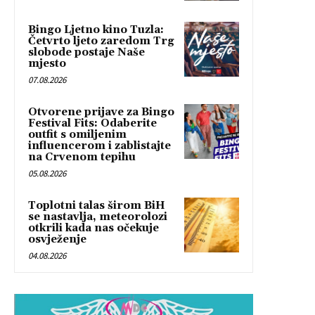
Bingo Ljetno kino Tuzla:
Četvrto ljeto zaredom Trg
slobode postaje Naše
mjesto
07.08.2026
Otvorene prijave za Bingo
Festival Fits: Odaberite
outfit s omiljenim
influencerom i zablistajte
na Crvenom tepihu
05.08.2026
Toplotni talas širom BiH
se nastavlja, meteorolozi
otkrili kada nas očekuje
osvježenje
04.08.2026