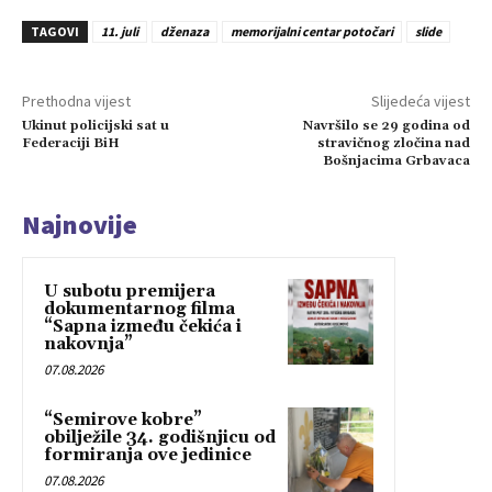
TAGOVI
11. juli
dženaza
memorijalni centar potočari
slide
Prethodna vijest
Slijedeća vijest
Ukinut policijski sat u
Navršilo se 29 godina od
Federaciji BiH
stravičnog zločina nad
Bošnjacima Grbavaca
Najnovije
U subotu premijera
dokumentarnog filma
“Sapna između čekića i
nakovnja”
07.08.2026
“Semirove kobre”
obilježile 34. godišnjicu od
formiranja ove jedinice
07.08.2026