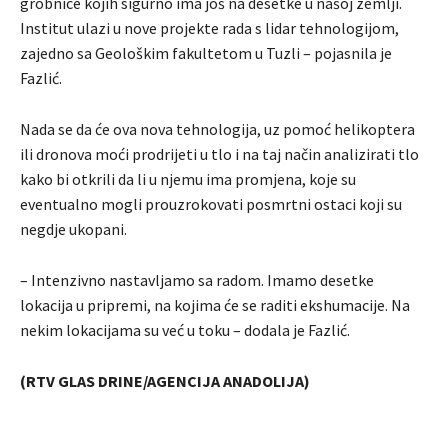
grobnice kojih sigurno ima još na desetke u našoj zemlji.
Institut ulazi u nove projekte rada s lidar tehnologijom,
zajedno sa Geološkim fakultetom u Tuzli – pojasnila je
Fazlić.
Nada se da će ova nova tehnologija, uz pomoć helikoptera
ili dronova moći prodrijeti u tlo i na taj način analizirati tlo
kako bi otkrili da li u njemu ima promjena, koje su
eventualno mogli prouzrokovati posmrtni ostaci koji su
negdje ukopani.
– Intenzivno nastavljamo sa radom. Imamo desetke
lokacija u pripremi, na kojima će se raditi ekshumacije. Na
nekim lokacijama su već u toku – dodala je Fazlić.
(RTV GLAS DRINE/AGENCIJA ANADOLIJA)