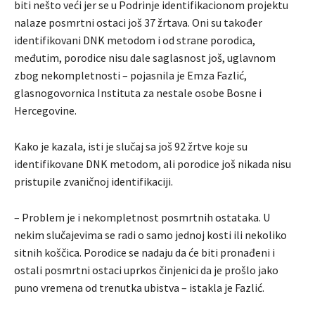
biti nešto veći jer se u Podrinje identifikacionom projektu
nalaze posmrtni ostaci još 37 žrtava. Oni su također
identifikovani DNK metodom i od strane porodica,
međutim, porodice nisu dale saglasnost još, uglavnom
zbog nekompletnosti – pojasnila je Emza Fazlić,
glasnogovornica Instituta za nestale osobe Bosne i
Hercegovine.
Kako je kazala, isti je slučaj sa još 92 žrtve koje su
identifikovane DNK metodom, ali porodice još nikada nisu
pristupile zvaničnoj identifikaciji.
– Problem je i nekompletnost posmrtnih ostataka. U
nekim slučajevima se radi o samo jednoj kosti ili nekoliko
sitnih koščica. Porodice se nadaju da će biti pronađeni i
ostali posmrtni ostaci uprkos činjenici da je prošlo jako
puno vremena od trenutka ubistva – istakla je Fazlić.