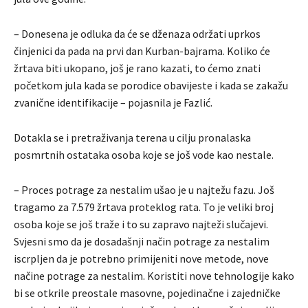
– Donesena je odluka da će se dženaza održati uprkos
činjenici da pada na prvi dan Kurban-bajrama. Koliko će
žrtava biti ukopano, još je rano kazati, to ćemo znati
početkom jula kada se porodice obavijeste i kada se zakažu
zvanične identifikacije – pojasnila je Fazlić.
Dotakla se i pretraživanja terena u cilju pronalaska
posmrtnih ostataka osoba koje se još vode kao nestale.
– Proces potrage za nestalim ušao je u najtežu fazu. Još
tragamo za 7.579 žrtava proteklog rata. To je veliki broj
osoba koje se još traže i to su zapravo najteži slučajevi.
Svjesni smo da je dosadašnji način potrage za nestalim
iscrpljen da je potrebno primijeniti nove metode, nove
načine potrage za nestalim. Koristiti nove tehnologije kako
bi se otkrile preostale masovne, pojedinačne i zajedničke