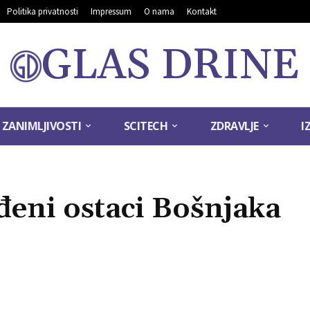
Politika privatnosti
Impressum
O nama
Kontakt
GLAS DRINE
ZANIMLJIVOSTI
SCITECH
ZDRAVLJE
I
eni ostaci Bošnjaka
.