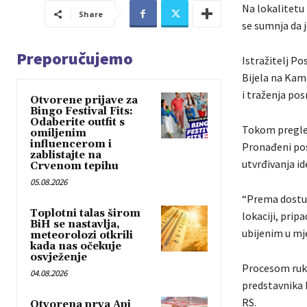
Na lokalitetu
Share
se sumnja da j
Preporučujemo
Istražitelj Po
Bijela na Kam
i traženja po
Otvorene prijave za
Bingo Festival Fits:
Odaberite outfit s
Tokom pregled
omiljenim
influencerom i
Pronađeni pos
zablistajte na
utvrđivanja i
Crvenom tepihu
05.08.2026
“Prema dostup
Toplotni talas širom
lokaciji, pri
BiH se nastavlja,
ubijenim u mje
meteorolozi otkrili
kada nas očekuje
osvježenje
Procesom ruko
04.08.2026
predstavnika 
RS.
Otvorena prva Api