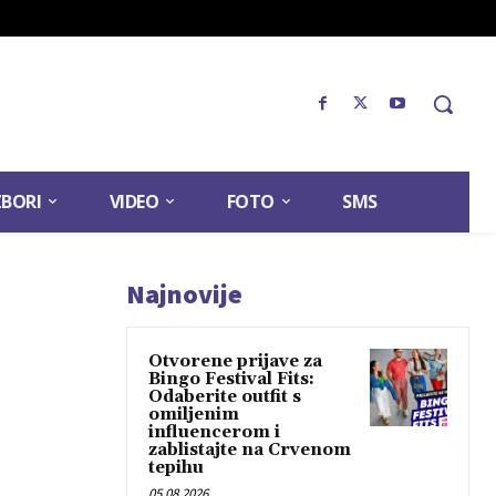
ZBORI
VIDEO
FOTO
SMS
Najnovije
Otvorene prijave za
Bingo Festival Fits:
Odaberite outfit s
omiljenim
influencerom i
zablistajte na Crvenom
tepihu
05.08.2026