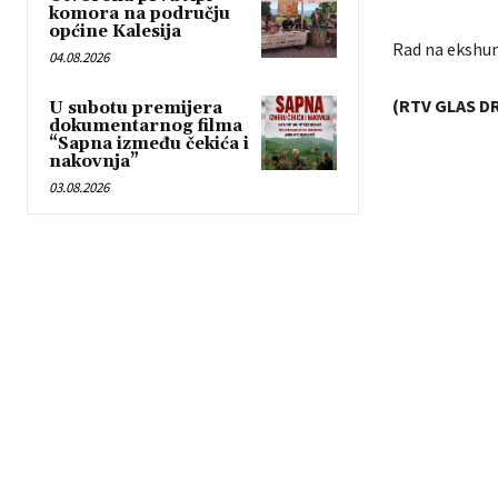
komora na području
općine Kalesija
Rad na ekshuma
04.08.2026
(RTV GLAS DR
U subotu premijera
dokumentarnog filma
“Sapna između čekića i
nakovnja”
03.08.2026