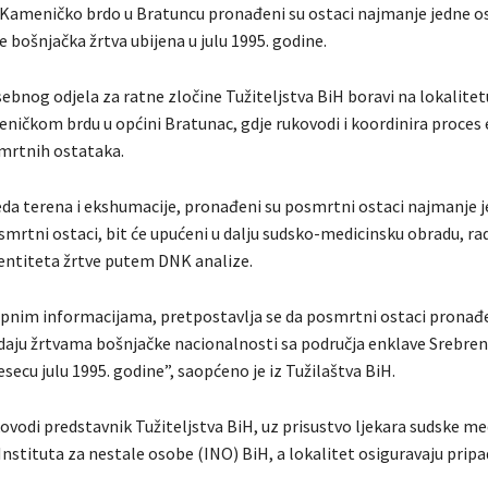
 Kameničko brdo u Bratuncu pronađeni su ostaci najmanje jedne o
e bošnjačka žrtva ubijena u julu 1995. godine.
sebnog odjela za ratne zločine Tužiteljstva BiH boravi na lokalite
eničkom brdu u općini Bratunac, gdje rukovodi i koordinira proces
smrtnih ostataka.
a terena i ekshumacije, pronađeni su posmrtni ostaci najmanje j
mrtni ostaci, bit će upućeni u dalju sudsko-medicinsku obradu, rad
dentiteta žrtve putem DNK analize.
nim informacijama, pretpostavlja se da posmrtni ostaci pronađe
padaju žrtvama bošnjačke nacionalnosti sa područja enklave Srebren
secu julu 1995. godine”, saopćeno je iz Tužilaštva BiH.
vodi predstavnik Tužiteljstva BiH, uz prisustvo ljekara sudske med
Instituta za nestale osobe (INO) BiH, a lokalitet osiguravaju prip