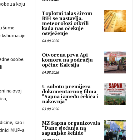
sobe za koju
Toplotni talas širom
BiH se nastavlja,
meteorolozi otkrili
tu šume
kada nas očekuje
osvježenje
 ekshumacije
04.08.2026
Otvorena prva Api
edne osobe.
komora na području
općine Kalesija
i
04.08.2026
U subotu premijera
ni na ovoj
dokumentarnog filma
“Sapna između čekića i
ica,
nakovnja”
03.08.2026
icine, kao i
MZ Sapna organizovala
“Dane sjećanja na
adnici MUP-a
sapanjske šehide”