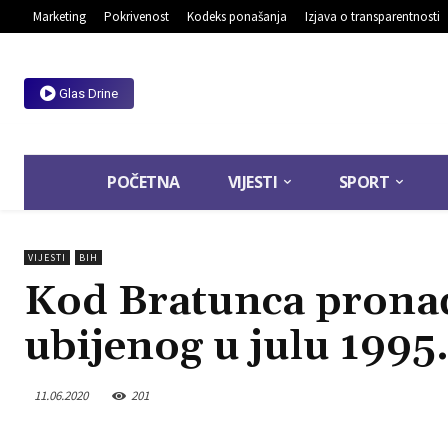
Marketing
Pokrivenost
Kodeks ponašanja
Izjava o transparentnosti
Glas Drine
POČETNA
VIJESTI
SPORT
VIJESTI
BIH
Kod Bratunca pronađ
ubijenog u julu 1995
11.06.2020
201