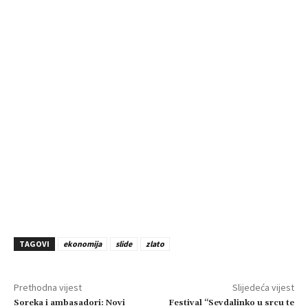
TAGOVI
ekonomija
slide
zlato
Prethodna vijest
Slijedeća vijest
Soreka i ambasadori: Novi
Festival “Sevdalinko u srcu te