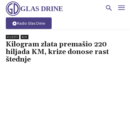
GLAS DRINE
Radio Glas Drine
VIJESTI
BIH
Kilogram zlata premašio 220
hiljada KM, krize donose rast
štednje