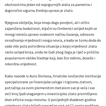
okolnostima jedan od najsigurnijih alata za pametnu i
dugoročno sigurnu štednju upravo je zlato.
Njegova obilježja, koja imaju dugu povijest, ali i očito
zajamčenu budućnost, ključni su čimbenici uslijed kojih se
mnogi okreću upravo ovakvom načinu čuvanja, odnosno
osnaživanja vrijednosti svoga novca, a kada se tomu doda do
sada više puta potvrđena situacija u kojoj vrijednost zlata
raste uslijed kriza, onda ne čudi zbog čega je riječ o prilično
popularnom obliku štednje koji, kao što vidimo, doseže i
rekordnu vrijednost.
Kako navode iz Auro Domusa, hrvatske novčarske institucije
specijalizirane za financijske usluge i trgovinu zlatom,
potražnja za ovim plemenitim metalom sve je veća i sve
veći broj ljudi ulaganjem u investicijsko zlato promišljeno
diverzificira svoju imovinu. U posljednjih dvadeset godina
vrijednost zlata bilježi prosječan rast od 11 posto godišnje.