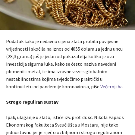
Podatak kako je nedavno cijena zlata probila povijesne
vrijednosti i skočila na iznos od 4055 dolara za jednu uncu
(28,3 grama) još je jedan od pokazatelja koliko je ova
investicija sigurna luka, kako se često naziva navedeni
plemeniti metal, te ima izravne veze s globalnim
nestabilnostima kojima svjedočimo praktički u
kontinuitetu od pandemije koronavirusa, piše
Večernji.ba
Strogo reguliran sustav
Ipak, ulaganje u zlato, ističe izv. prof. dr. sc. Nikola Papac s
Ekonomskog fakulteta Sveučilišta u Mostaru, nije tako
jednostavno jer je riječ o ozbiljnom i strogo reguliranom