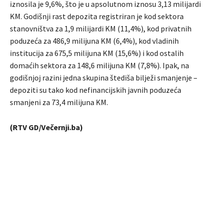
iznosila je 9,6%, što je u apsolutnom iznosu 3,13 milijardi
KM. Godišnji rast depozita registriran je kod sektora
stanovništva za 1,9 milijardi KM (11,4%), kod privatnih
poduzeća za 486,9 milijuna KM (6,4%), kod vladinih
institucija za 675,5 milijuna KM (15,6%) i kod ostalih
domaćih sektora za 148,6 milijuna KM (7,8%). Ipak, na
godišnjoj razini jedna skupina štediša bilježi smanjenje –
depoziti su tako kod nefinancijskih javnih poduzeća
smanjeni za 73,4 milijuna KM.
(RTV GD/Večernji.ba)