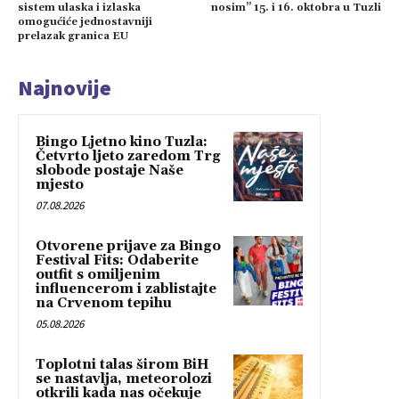
sistem ulaska i izlaska
nosim” 15. i 16. oktobra u Tuzli
omogućiće jednostavniji
prelazak granica EU
Najnovije
Bingo Ljetno kino Tuzla:
Četvrto ljeto zaredom Trg
slobode postaje Naše
mjesto
07.08.2026
Otvorene prijave za Bingo
Festival Fits: Odaberite
outfit s omiljenim
influencerom i zablistajte
na Crvenom tepihu
05.08.2026
Toplotni talas širom BiH
se nastavlja, meteorolozi
otkrili kada nas očekuje