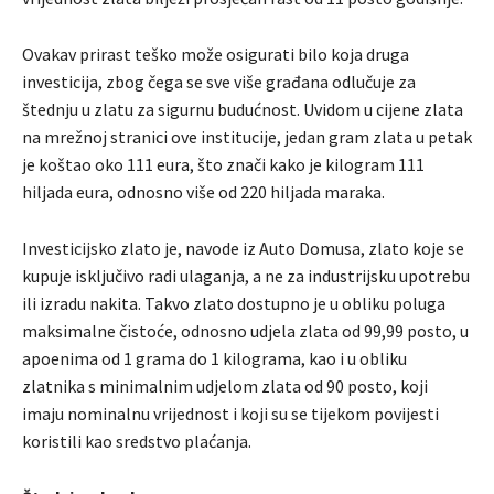
Ovakav prirast teško može osigurati bilo koja druga
investicija, zbog čega se sve više građana odlučuje za
štednju u zlatu za sigurnu budućnost. Uvidom u cijene zlata
na mrežnoj stranici ove institucije, jedan gram zlata u petak
je koštao oko 111 eura, što znači kako je kilogram 111
hiljada eura, odnosno više od 220 hiljada maraka.
Investicijsko zlato je, navode iz Auto Domusa, zlato koje se
kupuje isključivo radi ulaganja, a ne za industrijsku upotrebu
ili izradu nakita. Takvo zlato dostupno je u obliku poluga
maksimalne čistoće, odnosno udjela zlata od 99,99 posto, u
apoenima od 1 grama do 1 kilograma, kao i u obliku
zlatnika s minimalnim udjelom zlata od 90 posto, koji
imaju nominalnu vrijednost i koji su se tijekom povijesti
koristili kao sredstvo plaćanja.