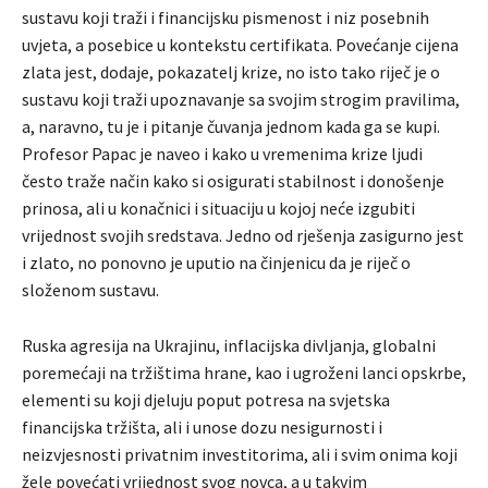
sustavu koji traži i financijsku pismenost i niz posebnih
uvjeta, a posebice u kontekstu certifikata. Povećanje cijena
zlata jest, dodaje, pokazatelj krize, no isto tako riječ je o
sustavu koji traži upoznavanje sa svojim strogim pravilima,
a, naravno, tu je i pitanje čuvanja jednom kada ga se kupi.
Profesor Papac je naveo i kako u vremenima krize ljudi
često traže način kako si osigurati stabilnost i donošenje
prinosa, ali u konačnici i situaciju u kojoj neće izgubiti
vrijednost svojih sredstava. Jedno od rješenja zasigurno jest
i zlato, no ponovno je uputio na činjenicu da je riječ o
složenom sustavu.
Ruska agresija na Ukrajinu, inflacijska divljanja, globalni
poremećaji na tržištima hrane, kao i ugroženi lanci opskrbe,
elementi su koji djeluju poput potresa na svjetska
financijska tržišta, ali i unose dozu nesigurnosti i
neizvjesnosti privatnim investitorima, ali i svim onima koji
žele povećati vrijednost svog novca, a u takvim