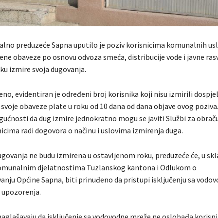
no preduzeće Sapna uputilo je poziv korisnicima komunalnih usl
ene obaveze po osnovu odvoza smeća, distribucije vode i javne rasv
ku izmire svoja dugovanja.
no, evidentiran je određeni broj korisnika koji nisu izmirili dospje
 svoje obaveze plate u roku od 10 dana od dana objave ovog poziva.
gućnosti da dug izmire jednokratno mogu se javiti Službi za obraču
nicima radi dogovora o načinu i uslovima izmirenja duga.
dugovanja ne budu izmirena u ostavljenom roku, preduzeće će, u skl
munalnim djelatnostima Tuzlanskog kantona i Odlukom o
anju Općine Sapna, biti prinuđeno da pristupi isključenju sa vodo
 upozorenja.
naglašavaju da isključenje sa vodovodne mreže ne oslobađa korisn