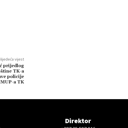
lijedeća vijest
 prijedlog
štine TK-a
ve policije
MUP-a TK
Direktor