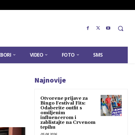
ZBORI
VIDEO
FOTO
SMS
Najnovije
Otvorene prijave za
Bingo Festival Fits:
Odaberite outfit s
omiljenim
influencerom i
zablistajte na Crvenom
tepihu
05.08.2026