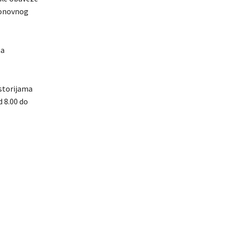
 ponovnog
ma
ostorijama
d 8.00 do