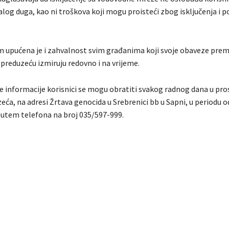
alog duga, kao ni troškova koji mogu proisteći zbog isključenja i
 upućena je i zahvalnost svim građanima koji svoje obaveze pre
eduzeću izmiruju redovno i na vrijeme.
e informacije korisnici se mogu obratiti svakog radnog dana u pr
ća, na adresi Žrtava genocida u Srebrenici bb u Sapni, u periodu o
i putem telefona na broj 035/597-999.