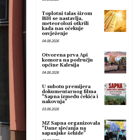
Toplotni talas širom
BiH se nastavlja,
meteorolozi otkrili
kada nas očekuje
osvježenje
04.08.2026
Otvorena prva Api
komora na području
općine Kalesija
04.08.2026
U subotu premijera
dokumentarnog filma
“Sapna između čekića i
nakovnja”
03.08.2026
MZ Sapna organizovala
“Dane sjećanja na
sapanjske šehide”