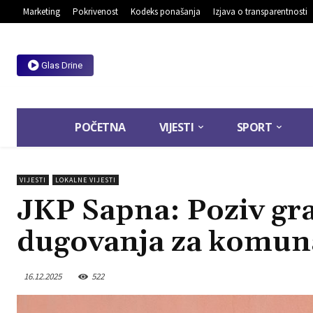
Marketing
Pokrivenost
Kodeks ponašanja
Izjava o transparentnosti
Glas Drine
POČETNA
VIJESTI
SPORT
VIJESTI
LOKALNE VIJESTI
JKP Sapna: Poziv gr
dugovanja za komun
16.12.2025
522