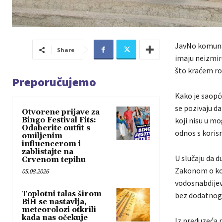
JavNo komunal
Share
imaju neizmir
što kraćem ro
Preporučujemo
Kako je saopće
se pozivaju da
Otvorene prijave za
Bingo Festival Fits:
koji nisu u mo
Odaberite outfit s
odnos s koris
omiljenim
influencerom i
zablistajte na
U slučaju da 
Crvenom tepihu
Zakonom o ko
05.08.2026
vodosnabdijev
Toplotni talas širom
bez dodatnog
BiH se nastavlja,
meteorolozi otkrili
kada nas očekuje
Iz preduzeća 