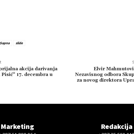
 Sapna
slide
t
S
ijalna akcija darivanja
Elvir Mahmutović
a Pisić“ 17. decembra u
Nezavisnog odbora Skup
za novog direktora Upra
Marketing
Redakcija