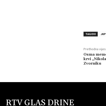
TAGOVI
JKP
Prethodna vijes
Osma memor
krvi „Nikol
Zvorniku
RTV GLAS DRINE