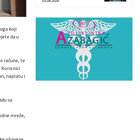
03.08.2026
uga koji
jete da u
le račune, te
 Korisnici
n, naplatu i
adu sa
vodne mreže,
ike obaveze