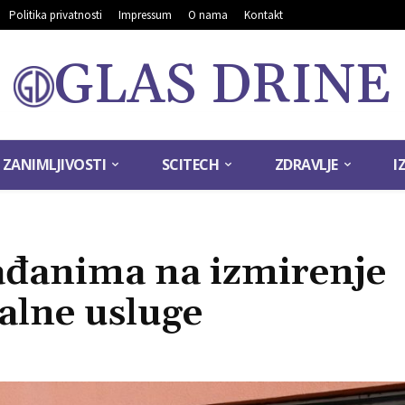
Politika privatnosti
Impressum
O nama
Kontakt
GLAS DRINE
ZANIMLJIVOSTI
SCITECH
ZDRAVLJE
I
ađanima na izmirenje
alne usluge