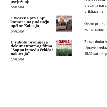
osvježenje
plaćanja nast
04.08.2026
priključenja.
Otvorena prva Api
komora na području
Ovom prilikom
općine Kalesija
komunalnom pr
04.08.2026
Za sve dodatn
U subotu premijera
dokumentarnog filma
Uprave preduze
“Sapna između čekića i
15.30 sati, il
nakovnja”
03.08.2026