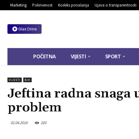
Marketing
Pokrivenost
Kodeks ponašanja
Izjava o transparentnosti
Glas Drine
POČETNA
VIJESTI
SPORT
VIJESTI
BIH
Jeftina radna snaga u
problem
02.04.2018
283