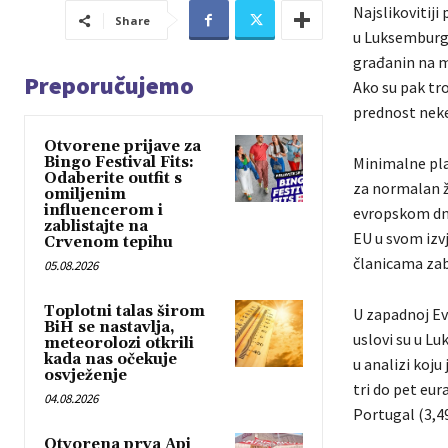
Najslikovitiji
Share
u Luksemburgu
građanin na m
Preporučujemo
Ako su pak tro
prednost neke
Otvorene prijave za
Bingo Festival Fits:
Minimalne pla
Odaberite outfit s
za normalan ži
omiljenim
influencerom i
evropskom dnu
zablistajte na
EU u svom izv
Crvenom tepihu
članicama zab
05.08.2026
Toplotni talas širom
U zapadnoj Ev
BiH se nastavlja,
uslovi su u Lu
meteorolozi otkrili
kada nas očekuje
u analizi koj
osvježenje
tri do pet eura
04.08.2026
Portugal (3,49
Otvorena prva Api