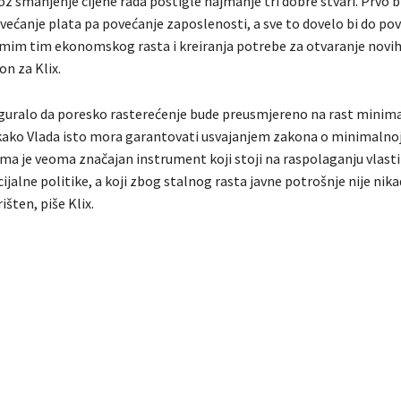
z smanjenje cijene rada postigle najmanje tri dobre stvari. Prvo b
ećanje plata pa povećanje zaposlenosti, a sve to dovelo bi do po
amim tim ekonomskog rasta i kreiranja potrebe za otvaranje novih
on za Klix.
iguralo da poresko rasterećenje bude preusmjereno na rast minima
 kako Vlada isto mora garantovati usvajanjem zakona o minimalnoj 
ma je veoma značajan instrument koji stoji na raspolaganju vlasti
ocijalne politike, a koji zbog stalnog rasta javne potrošnje nije nik
šten, piše Klix.