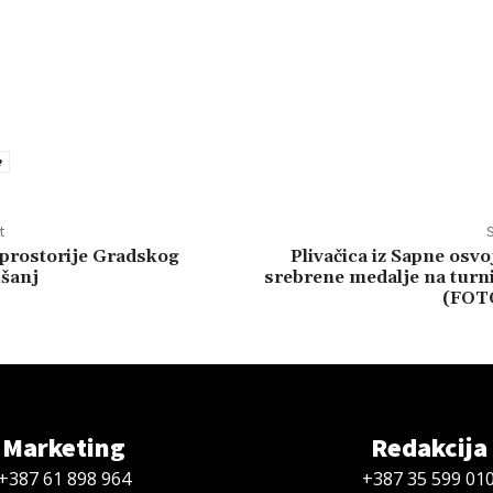
e
t
S
prostorije Gradskog
Plivačica iz Sapne osvoj
šanj
srebrene medalje na turni
(FOT
Marketing
Redakcija
+387 61 898 964
+387 35 599 01