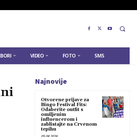
ZBORI
VIDEO
FOTO
SMS
Najnovije
lni
Otvorene prijave za
Bingo Festival Fits:
Odaberite outfit s
omiljenim
influencerom i
zablistajte na Crvenom
tepihu
05.08.2026