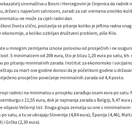
 pokazatelj siromaštva u Bosni i Hercegovini je činjenica da radnik
, državi s najvećom satnicom, zaradi za sat vremena onoliko koli
inimalcu ne može za cijeli radni dan.
škovi života slični, postavlja se pitanje koliko je jeftina radna snag
 ekonomije, a koliko ozbiljan društveni problem, piše Klix.
te u mnogim zemljama iznose polovinu od prosječnih i ne osigura
vot. S minimalcem od 208 eura, što je blizu 1,20 eura po satu, bh. 
 po pitanju minimalnih zarada. Institut za ekonomsko i socijalno
ještaju za mart ove godine donosi da je početkom godine u držav
ilježeno prosječno povećanje minimalnih zarada od 4,4 posto.
ropi radnici na minimalcu u prosjeku zarađuju osam eura po satu. N
ksemburgu s 11,55 eura, dok je najmanja zarada u Belgiji, 9,47 eura 
u je objavio Večernji list. Druga grupa zemalja su one s minimalno
 po satu, a tu se ubrajaju Slovenija (4,84 eura), Španija (4,46), Malta
) i Grčka (2,30 eura).