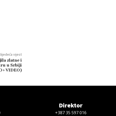
lijedeća vijest
ila zlatne i
ru u Srbiji
O+VIDEO)
Direktor
0
+387 35 597 016