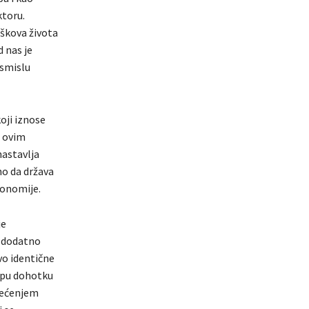
ktoru.
oškova života
 nas je
 smislu
oji iznose
o ovim
nastavlja
no da država
konomije.
je
o dodatno
vo identične
upu dohotku
erećenjem