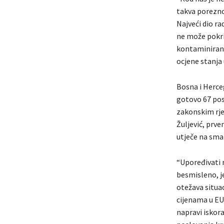
takva porezno
Najveći dio r
ne može pokrit
kontaminirana
ocjene stanja 
Bosna i Herceg
gotovo 67 pos
zakonskim rje
Žuljević, prv
utječe na sma
“Upoređivati 
besmisleno, j
otežava situac
cijenama u EU
napravi iskora