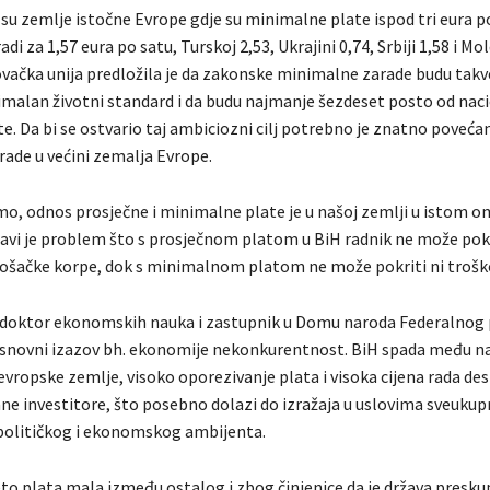
 su zemlje istočne Evrope gdje su minimalne plate ispod tri eura po
di za 1,57 eura po satu, Turskoj 2,53, Ukrajini 0,74, Srbiji 1,58 i Mold
vačka unija predložila je da zakonske minimalne zarade budu tak
imalan životni standard i da budu najmanje šezdeset posto od nac
e. Da bi se ostvario taj ambiciozni cilj potrebno je znatno poveća
ade u većini zemalja Evrope.
mo, odnos prosječne i minimalne plate je u našoj zemlji u istom o
avi je problem što s prosječnom platom u BiH radnik ne može pokr
ošačke korpe, dok s minimalnom platom ne može pokriti ni trošk
, doktor ekonomskih nauka i zastupnik u Domu naroda Federalnog
osnovni izazov bh. ekonomije nekonkurentnost. BiH spada među n
vropske zemlje, visoko oporezivanje plata i visoka cijena rada de
rane investitore, što posebno dolazi do izražaja u uslovima sveuku
olitičkog i ekonomskog ambijenta.
to plata mala između ostalog i zbog činjenice da je država presku