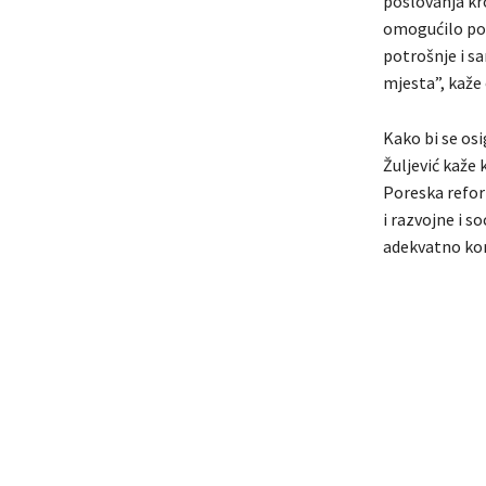
poslovanja kro
omogućilo pov
potrošnje i s
mjesta”, kaže 
Kako bi se os
Žuljević kaže
Poreska refor
i razvojne i s
adekvatno kori