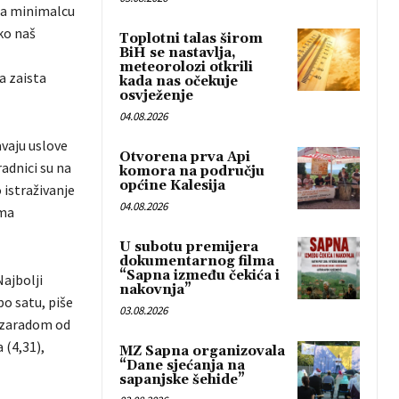
 na minimalcu
ko naš
Toplotni talas širom
BiH se nastavlja,
meteorolozi otkrili
a zaista
kada nas očekuje
osvježenje
04.08.2026
vaju uslove
Otvorena prva Api
radnici su na
komora na području
općine Kalesija
 istraživanje
04.08.2026
ama
U subotu premijera
dokumentarnog filma
“Sapna između čekića i
ajbolji
nakovnja”
po satu, piše
03.08.2026
m zaradom od
 (4,31),
MZ Sapna organizovala
“Dane sjećanja na
sapanjske šehide”