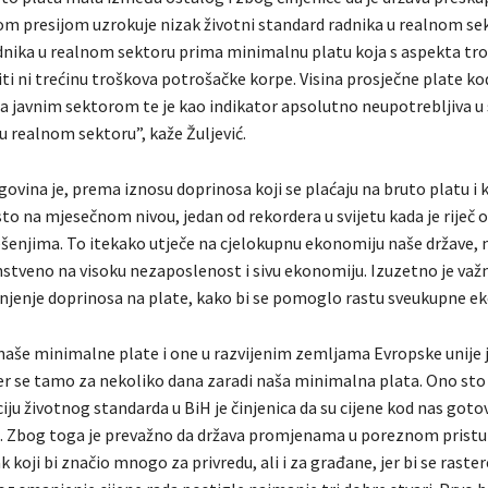
m presijom uzrokuje nizak životni standard radnika u realnom se
adnika u realnom sektoru prima minimalnu platu koja s aspekta tr
i ni trećinu troškova potrošačke korpe. Visina prosječne plate kod
 javnim sektorom te je kao indikator apsolutno neupotrebljiva u
u realnom sektoru”, kaže Žuljević.
ovina je, prema iznosu doprinosa koji se plaćaju na bruto platu i k
to na mjesečnom nivou, jedan od rekordera u svijetu kada je riječ 
šenjima. To itekako utječe na cjelokupnu ekonomiju naše države, 
enstveno na visoku nezaposlenost i sivu ekonomiju. Izuzetno je važ
njenje doprinosa na plate, kako bi se pomoglo rastu sveukupne e
naše minimalne plate i one u razvijenim zemljama Evropske unije 
er se tamo za nekoliko dana zaradi naša minimalna plata. Ono st
iju životnog standarda u BiH je činjenica da su cijene kod nas goto
. Zbog toga je prevažno da država promjenama u poreznom prist
k koji bi značio mnogo za privredu, ali i za građane, jer bi se rast