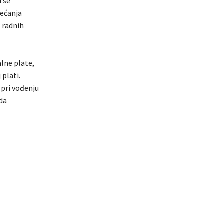
i se
većanja
 radnih
lne plate,
plati.
 pri vođenju
ada