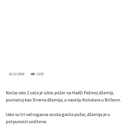
26.12.2024
1159
Noćas oko 2 sata je izbio požar na Hadži Pašinoj džamiji,
poznatoj kao Drvena džamija, u naselju Kolobara u Brčkom.
Iako su tri vatrogasna vozila gasila požar, džamija je u
potpunosti uništena.