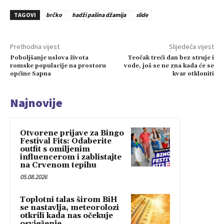
TAGOVI
brčko
hadži pašina džamija
slide
Prethodna vijest
Slijedeća vijest
Poboljšanje uslova života
Teočak treći dan bez struje i
romske populacije na prostoru
vode, još se ne zna kada će se
općine Sapna
kvar otkloniti
Najnovije
Otvorene prijave za Bingo
Festival Fits: Odaberite
outfit s omiljenim
influencerom i zablistajte
na Crvenom tepihu
05.08.2026
Toplotni talas širom BiH
se nastavlja, meteorolozi
otkrili kada nas očekuje
osvježenje