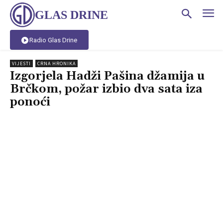
GLAS DRINE
Radio Glas Drine
VIJESTI
CRNA HRONIKA
Izgorjela Hadži Pašina džamija u
Brčkom, požar izbio dva sata iza
ponoći