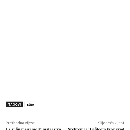
TAGOVI
slide
Prethodna vijest
Slijedeća vijest
Uz sufinansiranje Ministarstva
Srebrenica: Defileom kroz grad