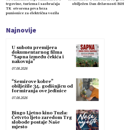
trgovine, turizma i saobraćaja
obilježen Dan državnosti BiH
TK otvorena prva brza
punionice za električna vozila
Najnovije
U subotu premijera
dokumentarnog filma
“Sapna između čekića i
nakovnja”
07.08.2026
“Semirove kobre”
obilježile 34. godišnjicu od
formiranja ove jedinice
07.08.2026
Bingo Ljetno kino Tuzla:
Četvrto ljeto zaredom Trg
slobode postaje Naše
mjesto