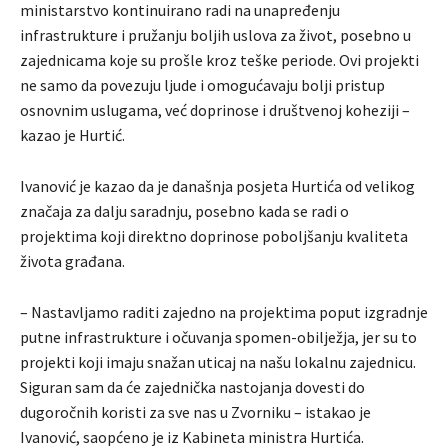
ministarstvo kontinuirano radi na unapređenju
infrastrukture i pružanju boljih uslova za život, posebno u
zajednicama koje su prošle kroz teške periode. Ovi projekti
ne samo da povezuju ljude i omogućavaju bolji pristup
osnovnim uslugama, već doprinose i društvenoj koheziji –
kazao je Hurtić.
Ivanović je kazao da je današnja posjeta Hurtića od velikog
značaja za dalju saradnju, posebno kada se radi o
projektima koji direktno doprinose poboljšanju kvaliteta
života građana.
– Nastavljamo raditi zajedno na projektima poput izgradnje
putne infrastrukture i očuvanja spomen-obilježja, jer su to
projekti koji imaju snažan uticaj na našu lokalnu zajednicu.
Siguran sam da će zajednička nastojanja dovesti do
dugoročnih koristi za sve nas u Zvorniku – istakao je
Ivanović, saopćeno je iz Kabineta ministra Hurtića.