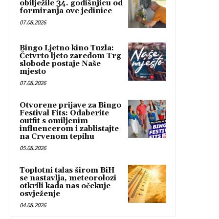
obilježile 34. godišnjicu od
formiranja ove jedinice
07.08.2026
Bingo Ljetno kino Tuzla:
Četvrto ljeto zaredom Trg
slobode postaje Naše
mjesto
07.08.2026
Otvorene prijave za Bingo
Festival Fits: Odaberite
outfit s omiljenim
influencerom i zablistajte
na Crvenom tepihu
05.08.2026
Toplotni talas širom BiH
se nastavlja, meteorolozi
otkrili kada nas očekuje
osvježenje
04.08.2026