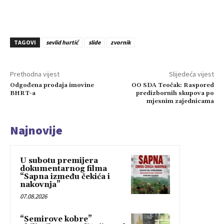
TAGOVI
sevlid hurtić
slide
zvornik
Prethodna vijest
Slijedeća vijest
Odgođena prodaja imovine
OO SDA Teočak: Raspored
BHRT-a
predizbornih skupova po
mjesnim zajednicama
Najnovije
U subotu premijera
dokumentarnog filma
“Sapna između čekića i
nakovnja”
07.08.2026
“Semirove kobre”