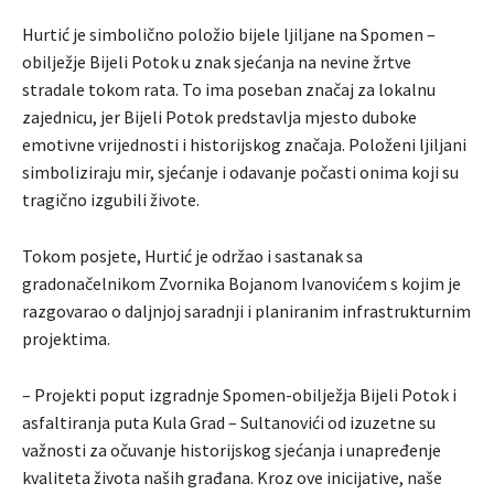
Hurtić je simbolično položio bijele ljiljane na Spomen –
obilježje Bijeli Potok u znak sjećanja na nevine žrtve
stradale tokom rata. To ima poseban značaj za lokalnu
zajednicu, jer Bijeli Potok predstavlja mjesto duboke
emotivne vrijednosti i historijskog značaja. Položeni ljiljani
simboliziraju mir, sjećanje i odavanje počasti onima koji su
tragično izgubili živote.
Tokom posjete, Hurtić je održao i sastanak sa
gradonačelnikom Zvornika Bojanom Ivanovićem s kojim je
razgovarao o daljnjoj saradnji i planiranim infrastrukturnim
projektima.
– Projekti poput izgradnje Spomen-obilježja Bijeli Potok i
asfaltiranja puta Kula Grad – Sultanovići od izuzetne su
važnosti za očuvanje historijskog sjećanja i unapređenje
kvaliteta života naših građana. Kroz ove inicijative, naše