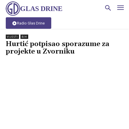
GLAS DRINE
Radio Glas Drine
VIJESTI
BIH
Hurtić potpisao sporazume za
projekte u Zvorniku