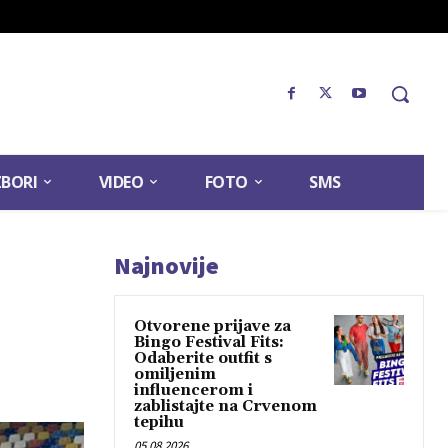
ZBORI
VIDEO
FOTO
SMS
Najnovije
Otvorene prijave za
Bingo Festival Fits:
Odaberite outfit s
omiljenim
influencerom i
zablistajte na Crvenom
tepihu
05.08.2026