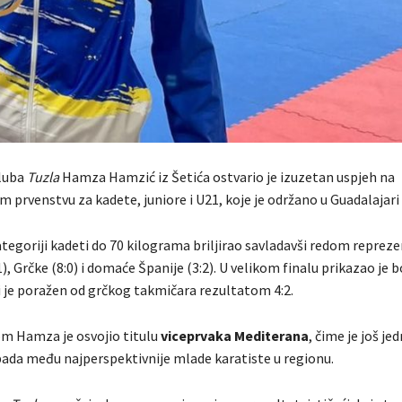
kluba
Tuzla
Hamza Hamzić iz Šetića ostvario je izuzetan uspjeh na
prvenstvu za kadete, juniore i U21, koje je održano u Guadalajari 
tegoriji kadeti do 70 kilograma briljirao savladavši redom reprez
), Grčke (8:0) i domaće Španije (3:2). U velikom finalu prikazao je 
li je poražen od grčkog takmičara rezultatom 4:2.
m Hamza je osvojio titulu
viceprvaka Mediterana
, čime je još j
pada među najperspektivnije mlade karatiste u regionu.