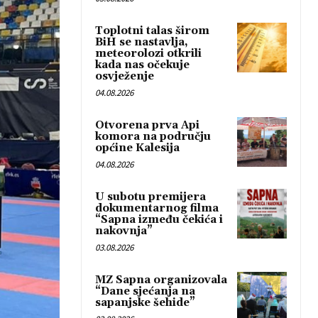
Toplotni talas širom
BiH se nastavlja,
meteorolozi otkrili
kada nas očekuje
osvježenje
04.08.2026
Otvorena prva Api
komora na području
općine Kalesija
04.08.2026
U subotu premijera
dokumentarnog filma
“Sapna između čekića i
nakovnja”
03.08.2026
MZ Sapna organizovala
“Dane sjećanja na
sapanjske šehide”