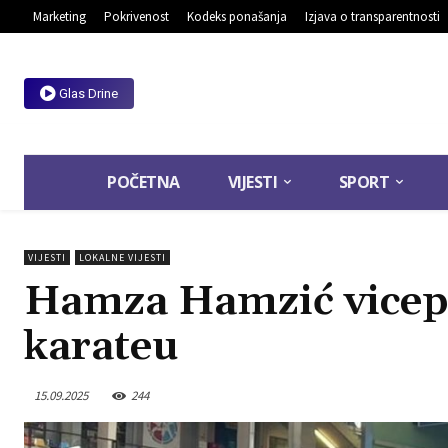
Marketing
Pokrivenost
Kodeks ponašanja
Izjava o transparentnosti
Glas Drine
POČETNA
VIJESTI
SPORT
VIJESTI
LOKALNE VIJESTI
Hamza Hamzić vicep
karateu
15.09.2025
244