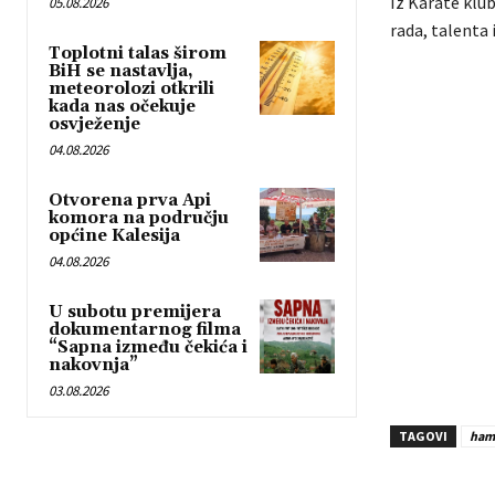
Iz Karate klu
05.08.2026
rada, talenta 
Toplotni talas širom
BiH se nastavlja,
meteorolozi otkrili
kada nas očekuje
osvježenje
04.08.2026
Otvorena prva Api
komora na području
općine Kalesija
04.08.2026
U subotu premijera
dokumentarnog filma
“Sapna između čekića i
nakovnja”
03.08.2026
TAGOVI
ham