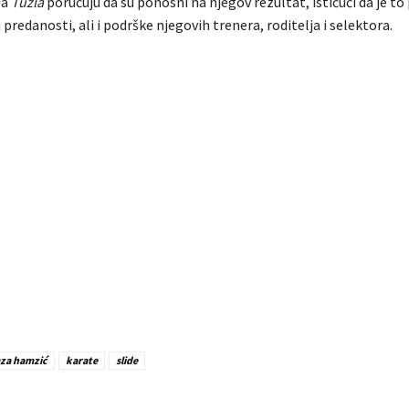
ba
Tuzla
poručuju da su ponosni na njegov rezultat, ističući da je to
i predanosti, ali i podrške njegovih trenera, roditelja i selektora.
za hamzić
karate
slide