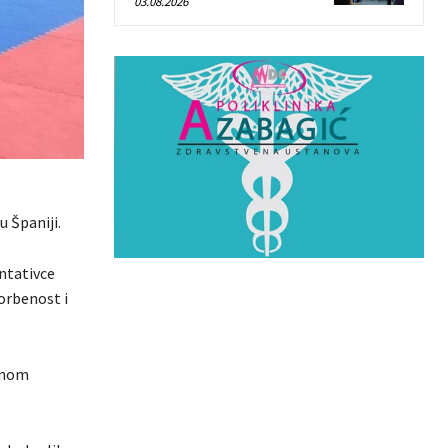
03.08.2026
u Španiji.
entativce
borbenost i
ednom