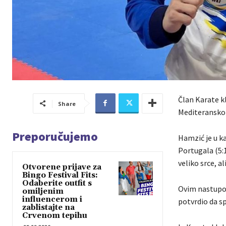
Član Karate 
Share
Mediteranskom 
Preporučujemo
Hamzić je u ka
Portugala (5:1
veliko srce, a
Otvorene prijave za
Bingo Festival Fits:
Odaberite outfit s
Ovim nastupo
omiljenim
influencerom i
potvrdio da s
zablistajte na
Crvenom tepihu