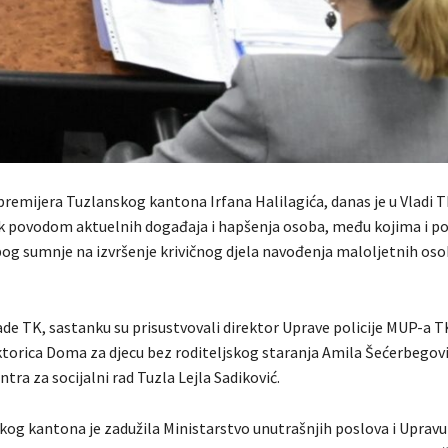
 premijera Tuzlanskog kantona Irfana Halilagića, danas je u Vladi 
k povodom aktuelnih događaja i hapšenja osoba, među kojima i pol
bog sumnje na izvršenje krivičnog djela navođenja maloljetnih oso
ade TK, sastanku su prisustvovali direktor Uprave policije MUP-a 
torica Doma za djecu bez roditeljskog staranja Amila Šećerbegovi
ntra za socijalni rad Tuzla Lejla Sadiković.
kog kantona je zadužila Ministarstvo unutrašnjih poslova i Upravu 