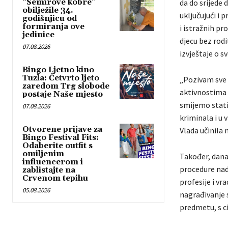
“Semirove kobre”
da do srijede 
obilježile 34.
uključujući i 
godišnjicu od
formiranja ove
i istražnih pr
jedinice
djecu bez rodi
07.08.2026
izvještaje o 
Bingo Ljetno kino
Tuzla: Četvrto ljeto
„Pozivam sve 
zaredom Trg slobode
aktivnostima p
postaje Naše mjesto
smijemo stati
07.08.2026
kriminala i u 
Otvorene prijave za
Vlada učinila 
Bingo Festival Fits:
Odaberite outfit s
omiljenim
Također, danas
influencerom i
procedure nadz
zablistajte na
Crvenom tepihu
profesije i vr
05.08.2026
nagrađivanje s
predmetu, s ci