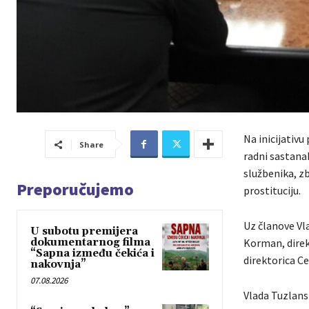
Na inicijativu
Share
radni sastana
službenika, z
Preporučujemo
prostituciju.
Uz članove Vl
U subotu premijera
dokumentarnog filma
Korman, direk
“Sapna između čekića i
direktorica Ce
nakovnja”
07.08.2026
Vlada Tuzlans