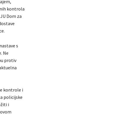
čajem,
rnih kontrola
k, JU Dom za
 dostave
ce.
nastave s
e. Ne
u protiv
 aktuelna
e kontrole i
a policijske
iti i
a ovom