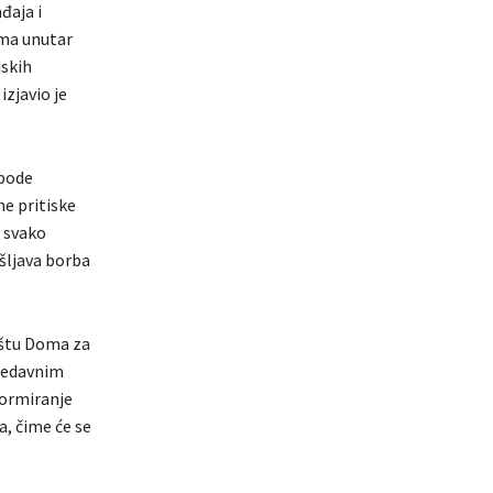
đaja i
ama unutar
jskih
izjavio je
obode
ne pritiske
m svako
išljava borba
ištu Doma za
 nedavnim
ormiranje
, čime će se