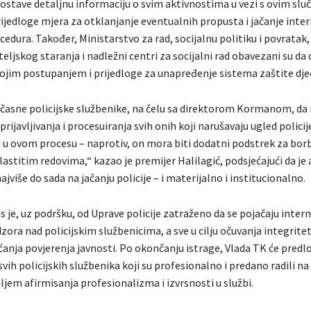
dostave detaljnu informaciju o svim aktivnostima u vezi s ovim slu
prijedloge mjera za otklanjanje eventualnih propusta i jačanje inte
ocedura. Također, Ministarstvo za rad, socijalnu politiku i povrata
teljskog staranja i nadležni centri za socijalni rad obavezani su da
svojim postupanjem i prijedloge za unapređenje sistema zaštite dje
časne policijske službenike, na čelu sa direktorom Kormanom, da 
rijavljivanja i procesuiranja svih onih koji narušavaju ugled policij
 u ovom procesu – naprotiv, on mora biti dodatni podstrek za borb
vlastitim redovima,“ kazao je premijer Halilagić, podsjećajući da je
najviše do sada na jačanju policije – i materijalno i institucionalno.
 je, uz podršku, od Uprave policije zatraženo da se pojačaju intern
ora nad policijskim službenicima, a sve u cilju očuvanja integritet
aćanja povjerenja javnosti. Po okončanju istrage, Vlada TK će predlož
vih policijskih službenika koji su profesionalno i predano radili n
ljem afirmisanja profesionalizma i izvrsnosti u službi.