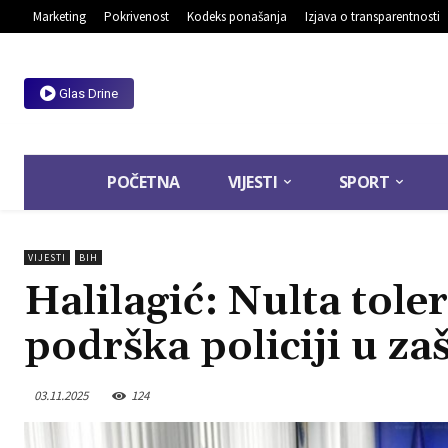
Marketing
Pokrivenost
Kodeks ponašanja
Izjava o transparentnosti
Glas Drine
POČETNA
VIJESTI
SPORT
VIJESTI
BIH
Halilagić: Nulta tole
podrška policiji u zaš
03.11.2025
124