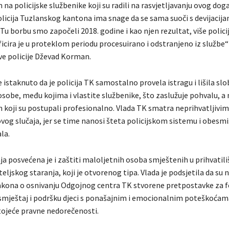
a policijske službenike koji su radili na rasvjetljavanju ovog doga
olicija Tuzlanskog kantona ima snage da se sama suoči s devijacij
 Tu borbu smo započeli 2018. godine i kao njen rezultat, više polici
ficira je u proteklom periodu procesuirano i odstranjeno iz službe“ 
ve policije Dževad Korman.
 istaknuto da je policija TK samostalno provela istragu i lišila sl
obe, među kojima i vlastite službenike, što zaslužuje pohvalu, a 
h koji su postupali profesionalno. Vlada TK smatra neprihvatljivi
ovog slučaja, jer se time nanosi šteta policijskom sistemu i obesm
la.
a posvećena je i zaštiti maloljetnih osoba smještenih u prihvatil
teljskog staranja, koji je otvorenog tipa. Vlada je podsjetila da su
kona o osnivanju Odgojnog centra TK stvorene pretpostavke za f
 smještaj i podršku djeci s ponašajnim i emocionalnim poteškoćama
tojeće pravne nedorečenosti.