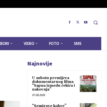
ZBORI
VIDEO
FOTO
SMS
Najnovije
U subotu premijera
dokumentarnog filma
“Sapna između čekića i
nakovnja”
07.08.2026
“Semirove kobre”