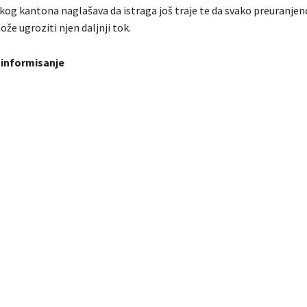
kog kantona naglašava da istraga još traje te da svako preuranjen
že ugroziti njen daljnji tok.
 informisanje