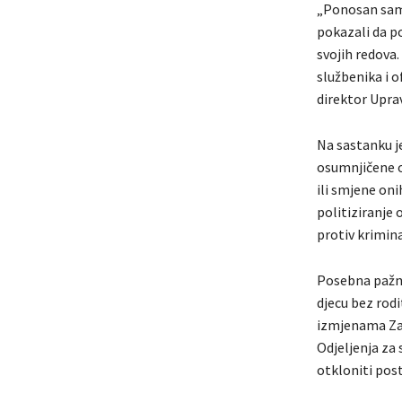
„Ponosan sam n
pokazali da p
svojih redova.
službenika i o
direktor Upra
Na sastanku je
osumnjičene os
ili smjene oni
politiziranje 
protiv krimina
Posebna pažnj
djecu bez rodi
izmjenama Za
Odjeljenja za
otkloniti pos