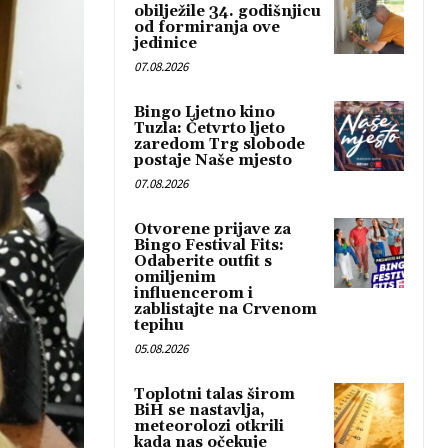
obilježile 34. godišnjicu
od formiranja ove
jedinice
07.08.2026
Bingo Ljetno kino
Tuzla: Četvrto ljeto
zaredom Trg slobode
postaje Naše mjesto
07.08.2026
Otvorene prijave za
Bingo Festival Fits:
Odaberite outfit s
omiljenim
influencerom i
zablistajte na Crvenom
tepihu
05.08.2026
Toplotni talas širom
BiH se nastavlja,
meteorolozi otkrili
kada nas očekuje