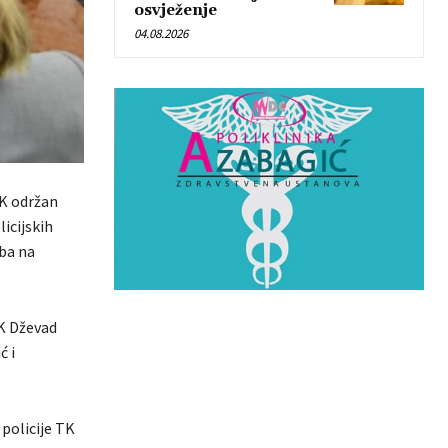
osvježenje
04.08.2026
TK održan
icijskih
ba na
TK Dževad
ć i
policije TK