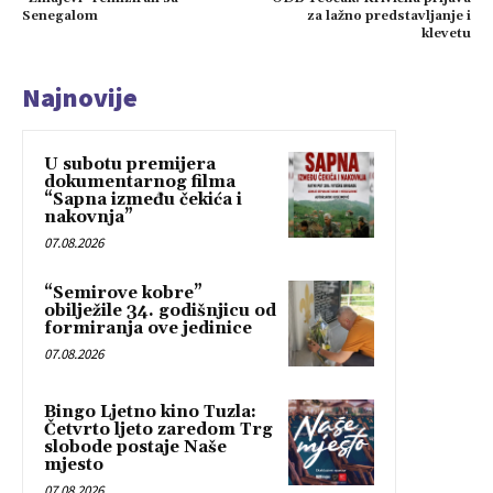
Senegalom
za lažno predstavljanje i
klevetu
Najnovije
U subotu premijera
dokumentarnog filma
“Sapna između čekića i
nakovnja”
07.08.2026
“Semirove kobre”
obilježile 34. godišnjicu od
formiranja ove jedinice
07.08.2026
Bingo Ljetno kino Tuzla:
Četvrto ljeto zaredom Trg
slobode postaje Naše
mjesto
07.08.2026