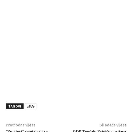
TAGOVI
slide
Prethodna vijest
Slijedeća vijest
“Zmajevi” remizirali sa
ODB Teočak: Krivična prijava