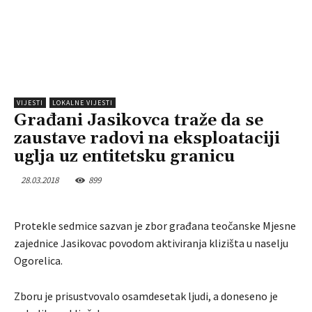
VIJESTI
LOKALNE VIJESTI
Građani Jasikovca traže da se
zaustave radovi na eksploataciji
uglja uz entitetsku granicu
28.03.2018
899
Protekle sedmice sazvan je zbor građana teočanske Mjesne
zajednice Jasikovac povodom aktiviranja klizišta u naselju
Ogorelica.
Zboru je prisustvovalo osamdesetak ljudi, a doneseno je