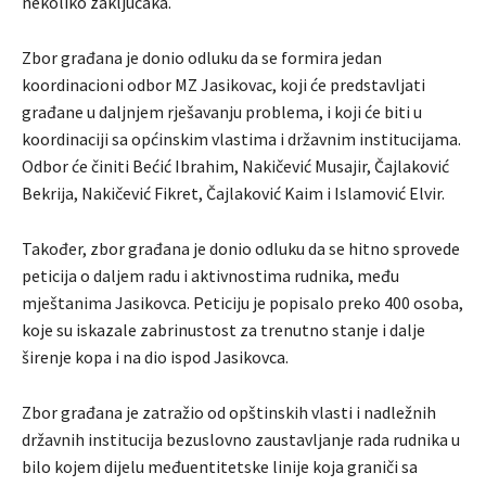
nekoliko zaključaka.
Zbor građana je donio odluku da se formira jedan
koordinacioni odbor MZ Jasikovac, koji će predstavljati
građane u daljnjem rješavanju problema, i koji će biti u
koordinaciji sa općinskim vlastima i državnim institucijama.
Odbor će činiti Bećić Ibrahim, Nakičević Musajir, Čajlaković
Bekrija, Nakičević Fikret, Čajlaković Kaim i Islamović Elvir.
Također, zbor građana je donio odluku da se hitno sprovede
peticija o daljem radu i aktivnostima rudnika, među
mještanima Jasikovca. Peticiju je popisalo preko 400 osoba,
koje su iskazale zabrinustost za trenutno stanje i dalje
širenje kopa i na dio ispod Jasikovca.
Zbor građana je zatražio od opštinskih vlasti i nadležnih
državnih institucija bezuslovno zaustavljanje rada rudnika u
bilo kojem dijelu međuentitetske linije koja graniči sa