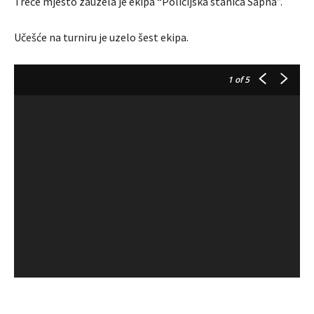
Treće mjesto zauzela je ekipa “Policijska stanica Sapna”.
Učešće na turniru je uzelo šest ekipa.
1
of 5