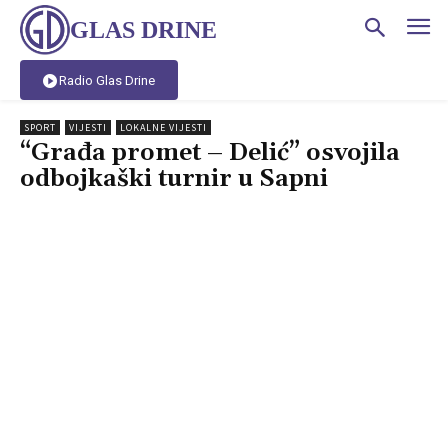
GLAS DRINE
Radio Glas Drine
SPORT
VIJESTI
LOKALNE VIJESTI
“Građa promet – Delić” osvojila
odbojkaški turnir u Sapni