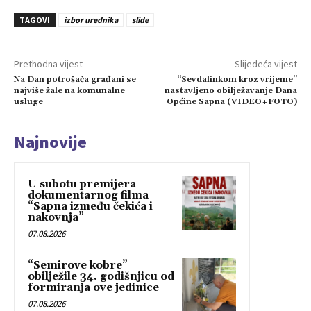
TAGOVI
izbor urednika
slide
Prethodna vijest
Slijedeća vijest
Na Dan potrošača građani se
“Sevdalinkom kroz vrijeme”
najviše žale na komunalne
nastavljeno obilježavanje Dana
usluge
Općine Sapna (VIDEO+FOTO)
Najnovije
U subotu premijera
dokumentarnog filma
“Sapna između čekića i
nakovnja”
07.08.2026
“Semirove kobre”
obilježile 34. godišnjicu od
formiranja ove jedinice
07.08.2026