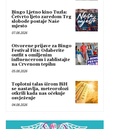
Bingo Ljetno kino Tuzla:
Četvrto ljeto zaredom Trg
slobode postaje Naše
mjesto
07.08.2026
Otvorene prijave za Bingo
Festival Fits: Odaberite
outfit s omiljenim
influencerom i zablistajte
na Crvenom tepihu
05.08.2026
Toplotni talas širom BiH
se nastavlja, meteorolozi
otkrili kada nas očekuje
osvježenje
04.08.2026