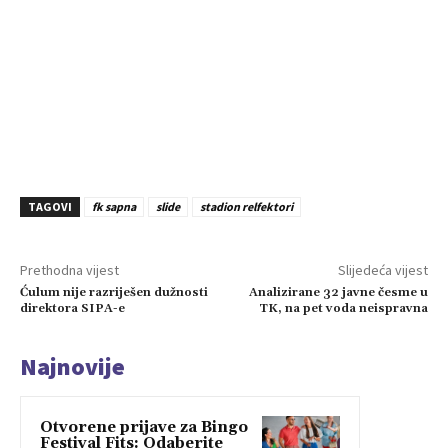
TAGOVI
fk sapna
slide
stadion relfektori
Prethodna vijest
Slijedeća vijest
Ćulum nije razriješen dužnosti
Analizirane 32 javne česme u
direktora SIPA-e
TK, na pet voda neispravna
Najnovije
Otvorene prijave za Bingo
Festival Fits: Odaberite