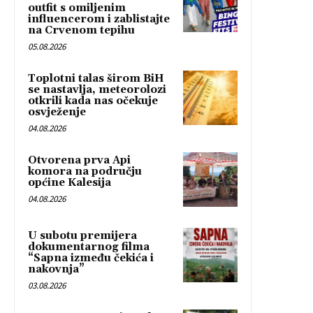
outfit s omiljenim
influencerom i zablistajte
na Crvenom tepihu
05.08.2026
Toplotni talas širom BiH
se nastavlja, meteorolozi
otkrili kada nas očekuje
osvježenje
04.08.2026
Otvorena prva Api
komora na području
općine Kalesija
04.08.2026
U subotu premijera
dokumentarnog filma
“Sapna između čekića i
nakovnja”
03.08.2026