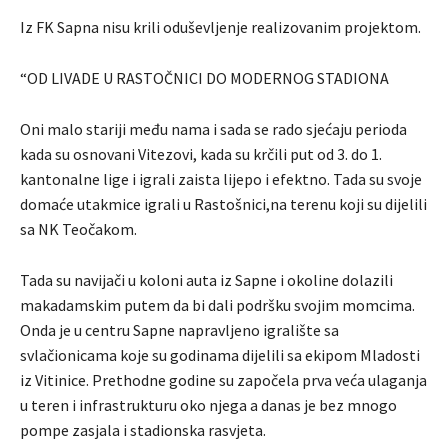
Iz FK Sapna nisu krili oduševljenje realizovanim projektom.
“OD LIVADE U RASTOČNICI DO MODERNOG STADIONA
Oni malo stariji među nama i sada se rado sjećaju perioda
kada su osnovani Vitezovi, kada su krčili put od 3. do 1.
kantonalne lige i igrali zaista lijepo i efektno. Tada su svoje
domaće utakmice igrali u Rastošnici,na terenu koji su dijelili
sa NK Teočakom.
Tada su navijači u koloni auta iz Sapne i okoline dolazili
makadamskim putem da bi dali podršku svojim momcima.
Onda je u centru Sapne napravljeno igralište sa
svlačionicama koje su godinama dijelili sa ekipom Mladosti
iz Vitinice. Prethodne godine su započela prva veća ulaganja
u teren i infrastrukturu oko njega a danas je bez mnogo
pompe zasjala i stadionska rasvjeta.