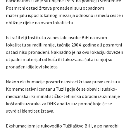
nacionalnosti koje su ubijene 1995. na području Srebrenice.
Posmrtni ostaci žrtava pronađeni su u otpadnom
materijalu ispod lokalnog mezarja odnosno između ceste i
obližnje rijeke na ovom lokalitetu.
Istražitelji Instituta za nestale osobe BiH na ovom
lokalitetu su radili ranije, tačnije 2004. godine ali posmrtni
ostaci nisu pronađeni. Naknadno je na ovu lokaciju dovezen
otpadni materijal od kuća ili takozvana šuta i u njoj su
pronađeni dijelovi skeleta.
Nakon ekshumacije posmrtni ostaci žrtava prevezeni su u
Komemorativni centar u Tuzli gdje će se obaviti sudsko-
medicinska i kriminalističko-tehnička obradai izuzimanje
koštanih uzoraka za DNK analizu uz pomoć koje će se
utvrditi identitet žrtava.
Ekshumacijom je rukovodilo Tužilaštvo BiH, a po naredbi