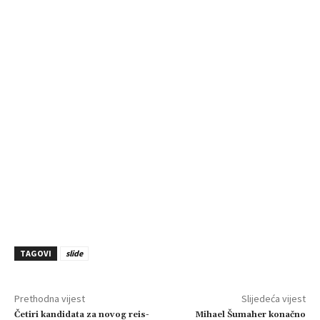
TAGOVI
slide
Prethodna vijest
Slijedeća vijest
Četiri kandidata za novog reis-
Mihael Šumaher konačno