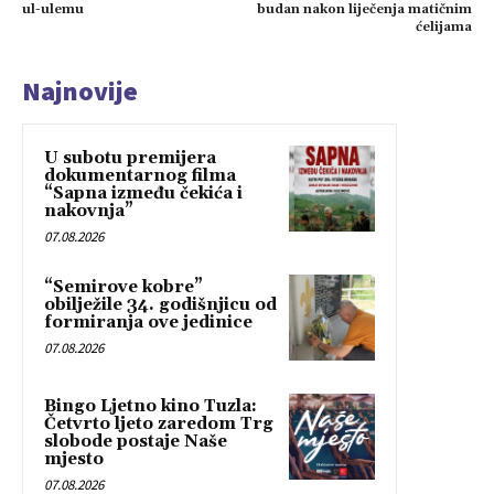
ul-ulemu
budan nakon liječenja matičnim
ćelijama
Najnovije
U subotu premijera
dokumentarnog filma
“Sapna između čekića i
nakovnja”
07.08.2026
“Semirove kobre”
obilježile 34. godišnjicu od
formiranja ove jedinice
07.08.2026
Bingo Ljetno kino Tuzla:
Četvrto ljeto zaredom Trg
slobode postaje Naše
mjesto
07.08.2026