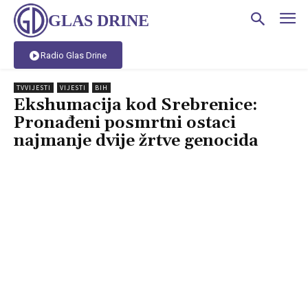
GLAS DRINE
Radio Glas Drine
TVVIJESTI
VIJESTI
BIH
Ekshumacija kod Srebrenice:
Pronađeni posmrtni ostaci
najmanje dvije žrtve genocida