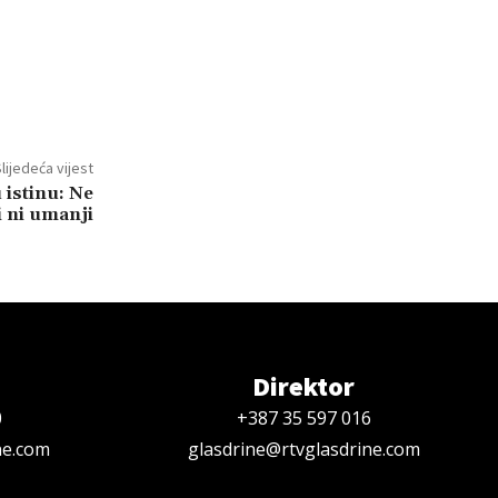
lijedeća vijest
 istinu: Ne
i ni umanji
Direktor
0
+387 35 597 016
ne.com
glasdrine@rtvglasdrine.com