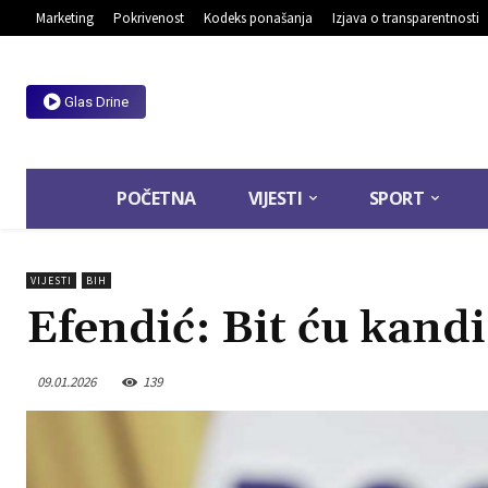
Marketing
Pokrivenost
Kodeks ponašanja
Izjava o transparentnosti
Glas Drine
POČETNA
VIJESTI
SPORT
VIJESTI
BIH
Efendić: Bit ću kand
09.01.2026
139