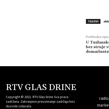
TAGOVI
slid
Prethodna vijes
U Tuzlansk
bez struje v
domaćinsta
RTV GLAS DRINE
Copyright © 2021. RTV Glas Drine Sva prava
radi
zadržana. Zabranjeno preuzimanje sadržaja bez
market
dozvole izdavača.