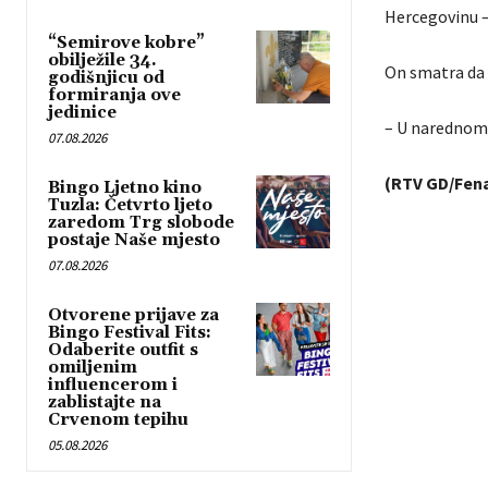
Hercegovinu – 
“Semirove kobre”
obilježile 34.
On smatra da 
godišnjicu od
formiranja ove
jedinice
– U narednom 
07.08.2026
(RTV GD/Fen
Bingo Ljetno kino
Tuzla: Četvrto ljeto
zaredom Trg slobode
postaje Naše mjesto
07.08.2026
Otvorene prijave za
Bingo Festival Fits:
Odaberite outfit s
omiljenim
influencerom i
zablistajte na
Crvenom tepihu
05.08.2026