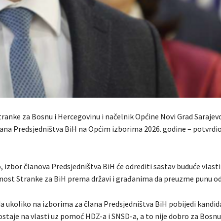
tranke za Bosnu i Hercegovinu i načelnik Općine Novi Grad Sarajevo
lana Predsjedništva BiH na Općim izborima 2026. godine – potvrdio
o, izbor članova Predsjedništva BiH će odrediti sastav buduće vlasti
ost Stranke za BiH prema državi i građanima da preuzme punu o
 ukoliko na izborima za člana Predsjedništva BiH pobijedi kandida
ostaje na vlasti uz pomoć HDZ-a i SNSD-a, a to nije dobro za Bosnu 