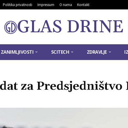
Politika privatnosti
Impressum
O nama
Kontakt
GLAS DRINE
ZANIMLJIVOSTI
SCITECH
ZDRAVLJE
I
idat za Predsjedništvo