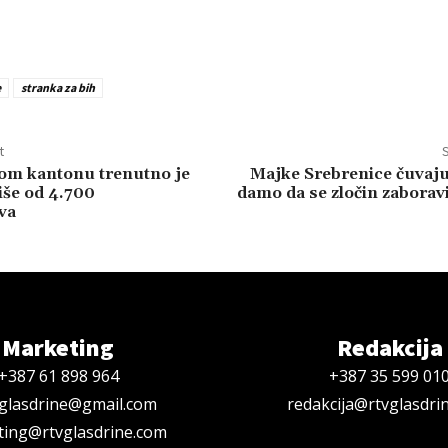
e
stranka za bih
t
S
om kantonu trenutno je
Majke Srebrenice čuvaju
iše od 4.700
damo da se zločin zaborav
va
Marketing
Redakcija
+387 61 898 964
+387 35 599 01
oglasdrine@gmail.com
redakcija@rtvglasdri
ing@rtvglasdrine.com