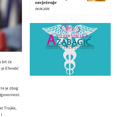
osvježenje
04.08.2026
 bit će
 je Efendić
 te je zbog
dgovornost.
t Trojke,
i