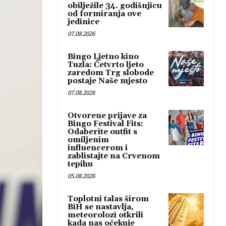
obilježile 34. godišnjicu
od formiranja ove
jedinice
07.08.2026
Bingo Ljetno kino
Tuzla: Četvrto ljeto
zaredom Trg slobode
postaje Naše mjesto
07.08.2026
Otvorene prijave za
Bingo Festival Fits:
Odaberite outfit s
omiljenim
influencerom i
zablistajte na Crvenom
tepihu
05.08.2026
Toplotni talas širom
BiH se nastavlja,
meteorolozi otkrili
kada nas očekuje