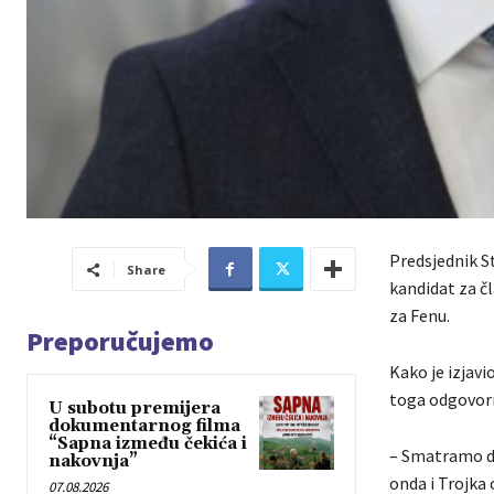
Predsjednik S
Share
kandidat za č
za Fenu.
Preporučujemo
Kako je izjavi
toga odgovorn
U subotu premijera
dokumentarnog filma
“Sapna između čekića i
– Smatramo da
nakovnja”
onda i Trojka 
07.08.2026