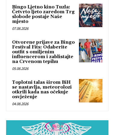
Bingo Ljetno kino Tuzla:
Četvrto ljeto zaredom Trg
slobode postaje Naše
mjesto
07.08.2026
Otvorene prijave za Bingo
Festival Fits: Odaberite
outfit s omiljenim
influencerom i zablistajte
na Crvenom tepihu
05.08.2026
Toplotni talas širom BiH
se nastavlja, meteorolozi
otkrili kada nas očekuje
osvježenje
04.08.2026