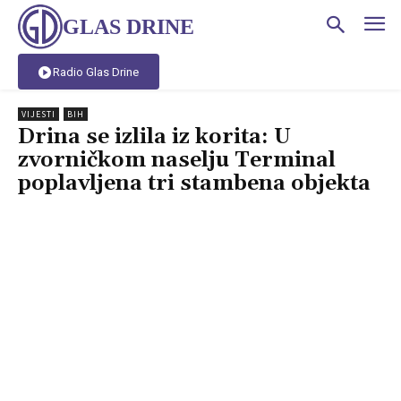
GLAS DRINE
Radio Glas Drine
VIJESTI
BIH
Drina se izlila iz korita: U
zvorničkom naselju Terminal
poplavljena tri stambena objekta