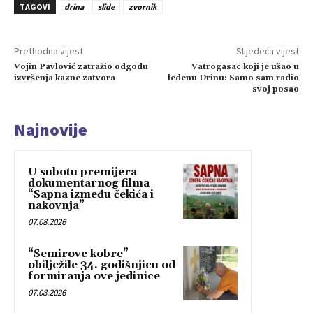
TAGOVI
drina
slide
zvornik
Prethodna vijest
Slijedeća vijest
Vojin Pavlović zatražio odgodu
Vatrogasac koji je ušao u
izvršenja kazne zatvora
ledenu Drinu: Samo sam radio
svoj posao
Najnovije
U subotu premijera
dokumentarnog filma
“Sapna između čekića i
nakovnja”
07.08.2026
“Semirove kobre”
obilježile 34. godišnjicu od
formiranja ove jedinice
07.08.2026