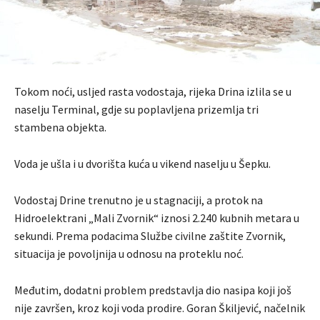
Tokom noći, usljed rasta vodostaja, rijeka Drina izlila se u
naselju Terminal, gdje su poplavljena prizemlja tri
stambena objekta.
Voda je ušla i u dvorišta kuća u vikend naselju u Šepku.
Vodostaj Drine trenutno je u stagnaciji, a protok na
Hidroelektrani „Mali Zvornik“ iznosi 2.240 kubnih metara u
sekundi. Prema podacima Službe civilne zaštite Zvornik,
situacija je povoljnija u odnosu na proteklu noć.
Međutim, dodatni problem predstavlja dio nasipa koji još
nije završen, kroz koji voda prodire. Goran Škiljević, načelnik