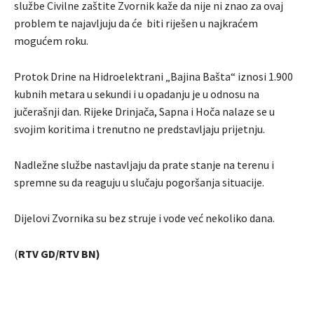
službe Civilne zaštite Zvornik kaže da nije ni znao za ovaj
problem te najavljuju da će biti riješen u najkraćem
mogućem roku.
Protok Drine na Hidroelektrani „Bajina Bašta“ iznosi 1.900
kubnih metara u sekundi i u opadanju je u odnosu na
jučerašnji dan. Rijeke Drinjača, Sapna i Hoča nalaze se u
svojim koritima i trenutno ne predstavljaju prijetnju.
Nadležne službe nastavljaju da prate stanje na terenu i
spremne su da reaguju u slučaju pogoršanja situacije.
Dijelovi Zvornika su bez struje i vode već nekoliko dana.
(
RTV GD/RTV BN)