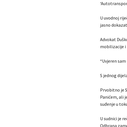
‘Autotransport
U uvodnoj rije
jasno dokazat
Advokat Duško 
mobilizacije i
“Uvjeren sam d
S jednog dijel
Prvobitno je 
Panićem, ali j
suđenje u toku
U sudnici je r
Odbrana zamol