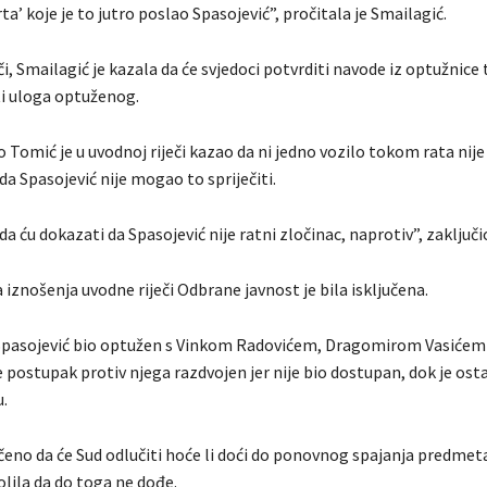
a’ koje je to jutro poslao Spasojević”, pročitala je Smailagić.
či, Smailagić je kazala da će svjedoci potvrditi navode iz optužnice 
i uloga optuženog.
Tomić je u uvodnoj riječi kazao da ni jedno vozilo tokom rata nije
 da Spasojević nije mogao to spriječiti.
a ću dokazati da Spasojević nije ratni zločinac, naprotiv”, zaključi
a iznošenja uvodne riječi Odbrane javnost je bila isključena.
Spasojević bio optužen s Vinkom Radovićem, Dragomirom Vasićem
e postupak protiv njega razdvojen jer nije bio dostupan, dok je ost
.
ečeno da će Sud odlučiti hoće li doći do ponovnog spajanja predmeta
ila da do toga ne dođe.