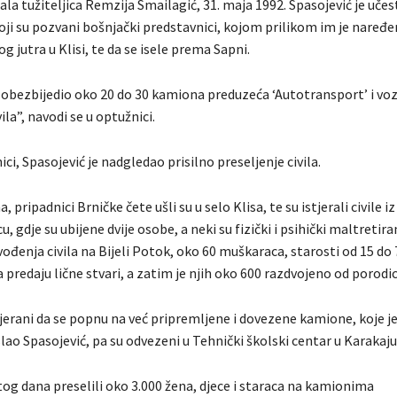
ala tužiteljica Remzija Smailagić, 31. maja 1992. Spasojević je uče
oji su pozvani bošnjački predstavnici, kojom prilikom im je naređe
 jutra u Klisi, te da se isele prema Sapni.
e obezbijedio oko 20 do 30 kamiona preduzeća ‘Autotransport’ i voz
ila”, navodi se u optužnici.
i, Spasojević je nadgledao prisilno preseljenje civila.
pripadnici Brničke čete ušli su u selo Klisa, te su istjerali civile iz
u, gdje su ubijene dvije osobe, a neki su fizički i psihički maltretir
đenja civila na Bijeli Potok, oko 60 muškaraca, starosti od 15 do 
da predaju lične stvari, a zatim je njih oko 600 razdvojeno od porodic
erani da se popnu na već pripremljene i dovezene kamione, koje j
lao Spasojević, pa su odvezeni u Tehnički školski centar u Karakaju
tog dana preselili oko 3.000 žena, djece i staraca na kamionima