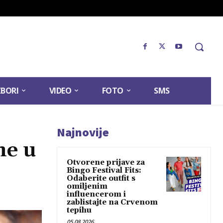
ZBORI
VIDEO
FOTO
SMS
Najnovije
ne u
Otvorene prijave za
Bingo Festival Fits:
Odaberite outfit s
omiljenim
influencerom i
zablistajte na Crvenom
tepihu
05.08.2026