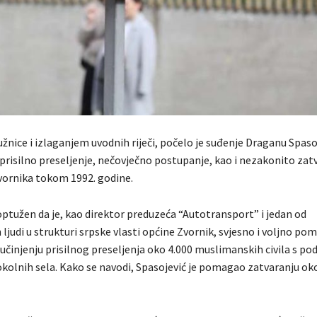
nice i izlaganjem uvodnih riječi, počelo je suđenje Draganu Spasoj
prisilno preseljenje, nečovječno postupanje, kao i nezakonito zatv
vornika tokom 1992. godine.
optužen da je, kao direktor preduzeća “Autotransport” i jedan od
h ljudi u strukturi srpske vlasti općine Zvornik, svjesno i voljno po
učinjenju prisilnog preseljenja oko 4.000 muslimanskih civila s pod
i okolnih sela. Kako se navodi, Spasojević je pomagao zatvaranju oko