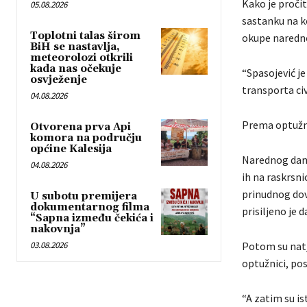
Kako je pročit
05.08.2026
sastanku na k
Toplotni talas širom
okupe narednog
BiH se nastavlja,
meteorolozi otkrili
kada nas očekuje
“Spasojević j
osvježenje
transporta civ
04.08.2026
Prema optužnic
Otvorena prva Api
komora na području
općine Kalesija
Narednog dana, 
04.08.2026
ih na raskrsnic
prinudnog dovo
U subotu premijera
dokumentarnog filma
prisiljeno je 
“Sapna između čekića i
nakovnja”
03.08.2026
Potom su natj
optužnici, pos
“A zatim su is