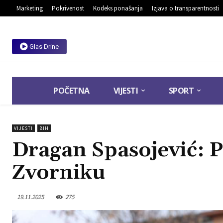
Marketing
Pokrivenost
Kodeks ponašanja
Izjava o transparentnosti
Glas Drine
POČETNA
VIJESTI
SPORT
VIJESTI
BIH
Dragan Spasojević: P
Zvorniku
19.11.2025
275