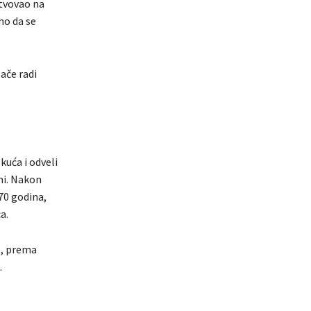
stvovao na
no da se
ače radi
 kuća i odveli
ani. Nakon
70 godina,
a.
e, prema
.