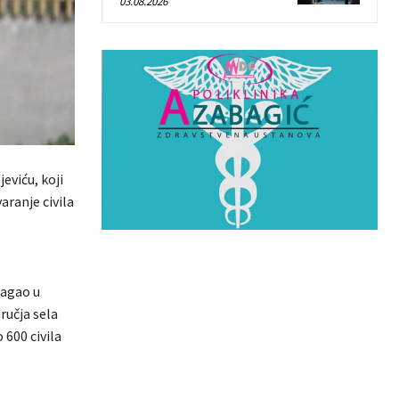
03.08.2026
eviću, koji
aranje civila
magao u
ručja sela
 600 civila