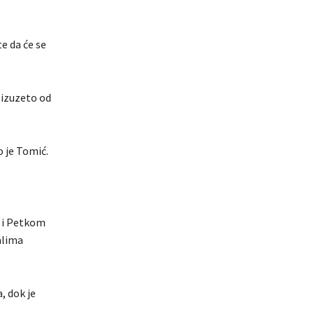
te da će se
 izuzeto od
o je Tomić.
 i Petkom
alima
, dok je