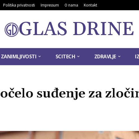
Politika privatnosti
Impressum
O nama
Kontakt
GLAS DRINE
ZANIMLJIVOSTI
SCITECH
ZDRAVLJE
I
očelo suđenje za zloči