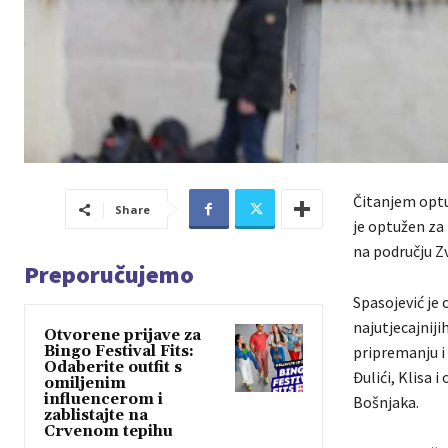
Čitanjem optuž
Share
je optužen za 
na području Z
Preporučujemo
Spasojević je 
najutjecajniji
Otvorene prijave za
Bingo Festival Fits:
pripremanju i 
Odaberite outfit s
Đulići, Klisa 
omiljenim
influencerom i
Bošnjaka.
zablistajte na
Crvenom tepihu