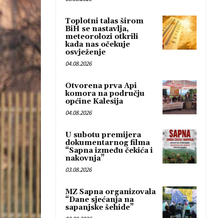
Toplotni talas širom
BiH se nastavlja,
meteorolozi otkrili
kada nas očekuje
osvježenje
04.08.2026
Otvorena prva Api
komora na području
općine Kalesija
04.08.2026
U subotu premijera
dokumentarnog filma
“Sapna između čekića i
nakovnja”
03.08.2026
MZ Sapna organizovala
“Dane sjećanja na
sapanjske šehide”