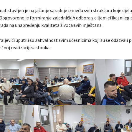
t stavljen je na jačanje saradnje između svih struktura koje djelu
 Dogovoreno je formiranje zajedničkih odbora s ciljem efikasnijeg d
 rada na unapređenju kvaliteta života svih mještana.
raljevići uputili su zahvalnost svim učesnicima koji su se odazvali po
šnoj realizaciji sastanka.