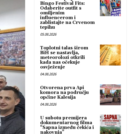
Bingo Festival Fits:
Odaberite outfit s
omiljenim
influencerom i
zablistajte na Crvenom
tepihu
05.08.2026
Toplotni talas širom
BiH se nastavlja,
meteorolozi otkrili
kada nas očekuje
osvježenje
04.08.2026
Otvorena prva Api
komora na području
općine Kalesija
04.08.2026
U subotu premijera
dokumentarnog filma
“Sapna između čekića i
nakovnja”