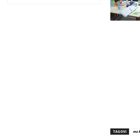
TAGOVI
mz k