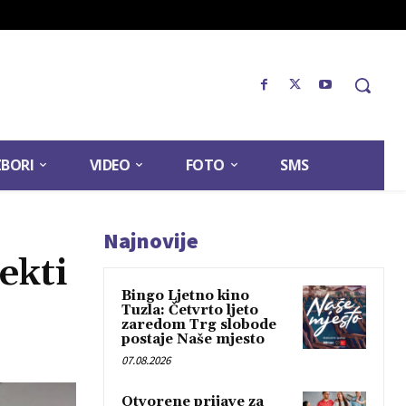
ZBORI
VIDEO
FOTO
SMS
Najnovije
ekti
Bingo Ljetno kino
Tuzla: Četvrto ljeto
zaredom Trg slobode
postaje Naše mjesto
07.08.2026
Otvorene prijave za