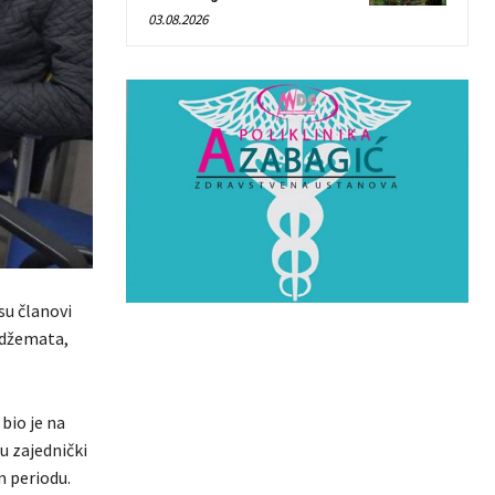
03.08.2026
su članovi
 džemata,
bio je na
u zajednički
m periodu.