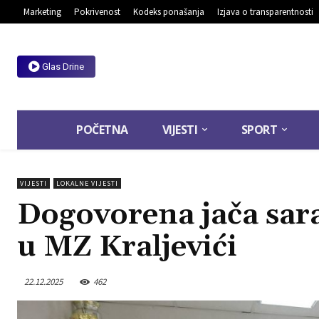
Marketing
Pokrivenost
Kodeks ponašanja
Izjava o transparentnosti
Glas Drine
POČETNA
VIJESTI
SPORT
VIJESTI
LOKALNE VIJESTI
Dogovorena jača sarad
u MZ Kraljevići
22.12.2025
462