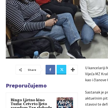
U kancelariji 
Share
Vijeća MZ Kra
kao i članove 
Preporučujemo
Sastanak je pr
aktuelnim pit
Bingo Ljetno kino
Tuzla: Četvrto ljeto
stavovi te def
zaredom Trg slobode