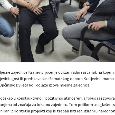
Mjesne zajednice Kraljevići jučer je održan radni sastanak na kojem 
ljevići ugostili predstavnike džematskog odbora Kraljevići, imama
Općinskog vijeća koji dolaze iz ove mjesne zajednice.
otekao u konstruktivnoj i pozitivnoj atmosferi, a fokus razgovora 
anjima od značaja za lokalnu zajednicu. Tom prilikom usaglašeni s
inirani prioritetni projekti koji bi trebali biti realizirani u naredno