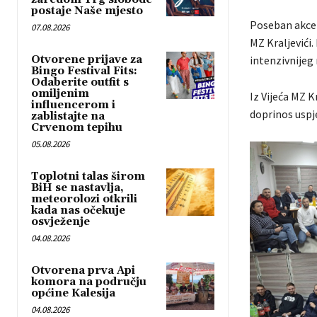
postaje Naše mjesto
Poseban akcena
07.08.2026
MZ Kraljevići.
Otvorene prijave za
intenzivnijeg
Bingo Festival Fits:
Odaberite outfit s
omiljenim
Iz Vijeća MZ K
influencerom i
doprinos uspje
zablistajte na
Crvenom tepihu
05.08.2026
Toplotni talas širom
BiH se nastavlja,
meteorolozi otkrili
kada nas očekuje
osvježenje
04.08.2026
Otvorena prva Api
komora na području
općine Kalesija
04.08.2026