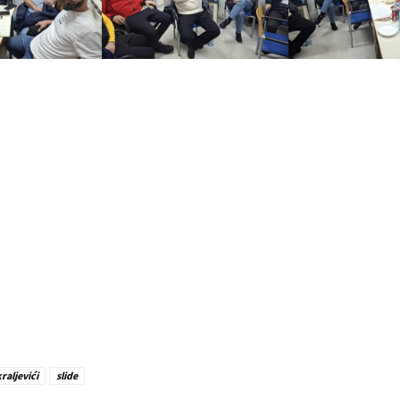
raljevići
slide