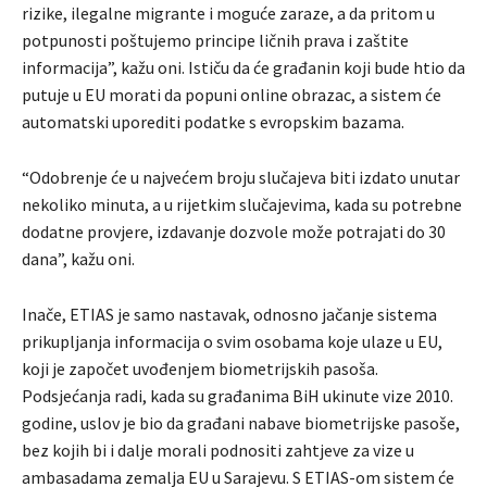
rizike, ilegalne migrante i moguće zaraze, a da pritom u
potpunosti poštujemo principe ličnih prava i zaštite
informacija”, kažu oni. Ističu da će građanin koji bude htio da
putuje u EU morati da popuni online obrazac, a sistem će
automatski uporediti podatke s evropskim bazama.
“Odobrenje će u najvećem broju slučajeva biti izdato unutar
nekoliko minuta, a u rijetkim slučajevima, kada su potrebne
dodatne provjere, izdavanje dozvole može potrajati do 30
dana”, kažu oni.
Inače, ETIAS je samo nastavak, odnosno jačanje sistema
prikupljanja informacija o svim osobama koje ulaze u EU,
koji je započet uvođenjem biometrijskih pasoša.
Podsjećanja radi, kada su građanima BiH ukinute vize 2010.
godine, uslov je bio da građani nabave biometrijske pasoše,
bez kojih bi i dalje morali podnositi zahtjeve za vize u
ambasadama zemalja EU u Sarajevu. S ETIAS-om sistem će