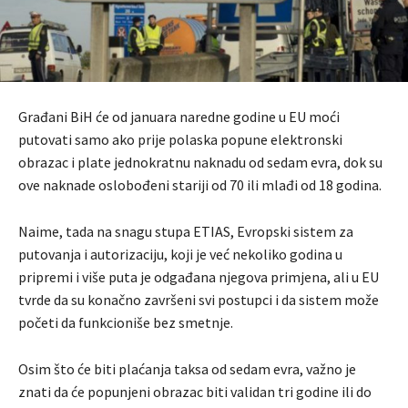
Građani BiH će od januara naredne godine u EU moći
putovati samo ako prije polaska popune elektronski
obrazac i plate jednokratnu naknadu od sedam evra, dok su
ove naknade oslobođeni stariji od 70 ili mlađi od 18 godina.
Naime, tada na snagu stupa ETIAS, Evropski sistem za
putovanja i autorizaciju, koji je već nekoliko godina u
pripremi i više puta je odgađana njegova primjena, ali u EU
tvrde da su konačno završeni svi postupci i da sistem može
početi da funkcioniše bez smetnje.
Osim što će biti plaćanja taksa od sedam evra, važno je
znati da će popunjeni obrazac biti validan tri godine ili do