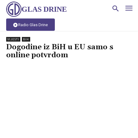
GLAS DRINE
Radio Glas Drine
VIJESTI
BIH
Dogodine iz BiH u EU samo s
online potvrdom