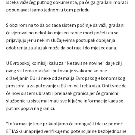
isteka važećeg putnog dokumenta, pa će ga građani morati
popunjavati samo jednom u tom periodu.
S obzirom na to da od tada sistem počinje da važi, građani
će vjerovatno nekoliko mjeseci ranije moći početi da se
prijavljuju jer u nekim slučajevima postupak dobijanja
odobrenja za ulazak može da potraje i do mjesec dana.
U Evropskoj komisiji kažu za “Nezavisne novine” da je cilj
ovog sistema olakšati putovanje svakome ko nije
državljanin EU ili neke od zemalja Evropskog ekonomskog
prostora, a za putovanje u EU im ne treba viza. Oni tvrde da
će novi sistem ubrzati i prelazak granica jer će granični
službenici u sistemu imati sve ključne informacije kada se
putnik pojavi na granici.
“Informacije koje prikupljamo će omogućiti da uz pomoć
ETIAS-a unaprijed verifikujemo potencijalne bezbjednosne