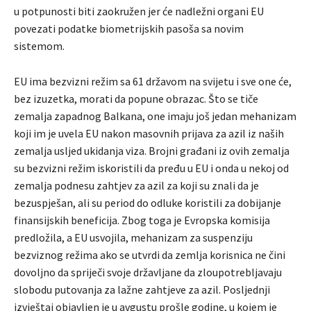
u potpunosti biti zaokružen jer će nadležni organi EU
povezati podatke biometrijskih pasoša sa novim
sistemom.
EU ima bezvizni režim sa 61 državom na svijetu i sve one će,
bez izuzetka, morati da popune obrazac. Što se tiče
zemalja zapadnog Balkana, one imaju još jedan mehanizam
koji im je uvela EU nakon masovnih prijava za azil iz naših
zemalja usljed ukidanja viza. Brojni građani iz ovih zemalja
su bezvizni režim iskoristili da pređu u EU i onda u nekoj od
zemalja podnesu zahtjev za azil za koji su znali da je
bezuspješan, ali su period do odluke koristili za dobijanje
finansijskih beneficija. Zbog toga je Evropska komisija
predložila, a EU usvojila, mehanizam za suspenziju
bezviznog režima ako se utvrdi da zemlja korisnica ne čini
dovoljno da spriječi svoje državljane da zloupotrebljavaju
slobodu putovanja za lažne zahtjeve za azil. Posljednji
izvještaj objavljen je u avgustu prošle godine, u kojem je