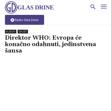
GLAS DRINE
Radio Glas Drine
VIJESTI
SVIJET
Direktor WHO: Evropa će
konačno odahnuti, jedinstvena
šansa