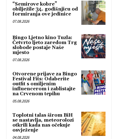
“Semirove kobre”
obilježile 34. godišnjicu od
formiranja ove jedinice
07.08.2026
Bingo Ljetno kino Tuzla:
Četvrto ljeto zaredom Trg
slobode postaje Naše
mjesto
07.08.2026
Otvorene prijave za Bingo
Festival Fits: Odaberite
outfit s omiljenim
influencerom i zablistajte
na Crvenom tepihu
05.08.2026
Toplotni talas širom BiH
se nastavlja, meteorolozi
otkrili kada nas očekuje
osvježenje
04.08.2026