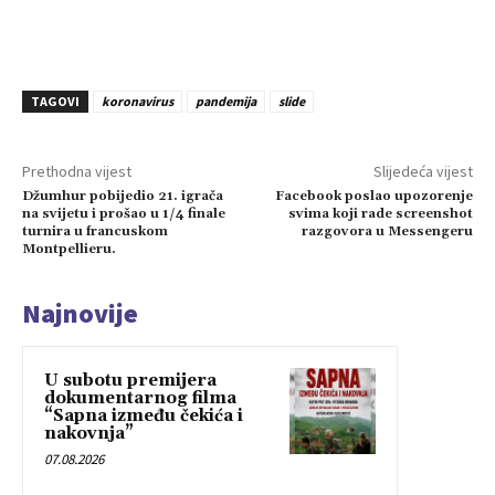
TAGOVI
koronavirus
pandemija
slide
Prethodna vijest
Slijedeća vijest
Džumhur pobijedio 21. igrača
Facebook poslao upozorenje
na svijetu i prošao u 1/4 finale
svima koji rade screenshot
turnira u francuskom
razgovora u Messengeru
Montpellieru.
Najnovije
U subotu premijera
dokumentarnog filma
“Sapna između čekića i
nakovnja”
07.08.2026