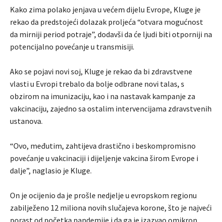
Kako zima polako jenjava u većem dijelu Evrope, Kluge je
rekao da predstojeći dolazak proljeća “otvara mogućnost
da mirniji period potraje”, dodavši da će ljudi biti otporniji na
potencijalno povećanje u transmisiji.
Ako se pojavi novi soj, Kluge je rekao da bi zdravstvene
vlasti u Evropi trebalo da bolje odbrane novi talas, s
obzirom na imunizaciju, kao i na nastavak kampanje za
vakcinaciju, zajedno sa ostalim intervencijama zdravstvenih
ustanova.
“Ovo, međutim, zahtijeva drastično i beskompromisno
povećanje u vakcinaciji i dijeljenje vakcina širom Evrope i
dalje”, naglasio je Kluge.
On je ocijenio da je prošle nedjelje u evropskom regionu
zabilježeno 12 miliona novih slučajeva korone, što je najveći
porast od početka pandemije i da ga je izazvao omikron.