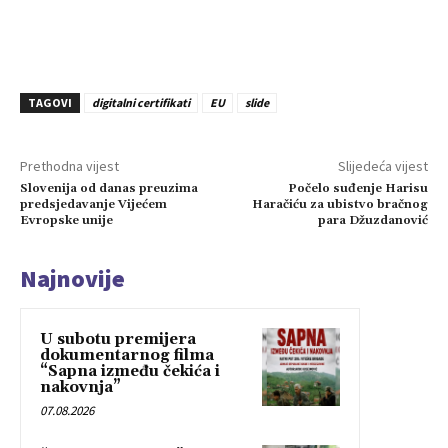
TAGOVI
digitalni certifikati
EU
slide
Prethodna vijest
Slijedeća vijest
Slovenija od danas preuzima
Počelo suđenje Harisu
predsjedavanje Vijećem
Haračiću za ubistvo bračnog
Evropske unije
para Džuzdanović
Najnovije
U subotu premijera
dokumentarnog filma
“Sapna između čekića i
nakovnja”
07.08.2026