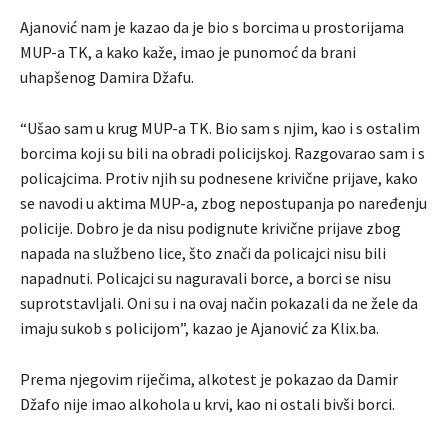
Ajanović nam je kazao da je bio s borcima u prostorijama
MUP-a TK, a kako kaže, imao je punomoć da brani
uhapšenog Damira Džafu.
“Ušao sam u krug MUP-a TK. Bio sam s njim, kao i s ostalim
borcima koji su bili na obradi policijskoj. Razgovarao sam i s
policajcima. Protiv njih su podnesene krivične prijave, kako
se navodi u aktima MUP-a, zbog nepostupanja po naređenju
policije. Dobro je da nisu podignute krivične prijave zbog
napada na službeno lice, što znači da policajci nisu bili
napadnuti. Policajci su naguravali borce, a borci se nisu
suprotstavljali. Oni su i na ovaj način pokazali da ne žele da
imaju sukob s policijom”, kazao je Ajanović za Klix.ba.
Prema njegovim riječima, alkotest je pokazao da Damir
Džafo nije imao alkohola u krvi, kao ni ostali bivši borci.