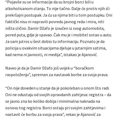
“Pojavile su se informacije da su brojni borci bili u
alkoholisanom stanju. To nije tačno. Dalje će protiv njih ići
prekršajni postupak. Ja ću sa njima biti u tom postupku. Oni
faktički nisu ni napravili povredu javnog reda i mira, niti
ništa slično. Damir Džafo je izvučen iz svog automobila,
pored puta, gdje je spavao. Čak mu je i mobitel ostao u autu.
Ja sam jutros u šest dobio tu informaciju. Poznato je da
policija u ovakvim situacijama djeluje u jutarnjim satima,
kad nema ni javnosti, ni medija”, istakao je Ajanović.
Naveo je da je Damir Džafo još uvijek u “boračkom
raspoloženju”, spreman za nastavak borbe za svoja prava.
“On nije doveden u stanje da je pokoleban u onom što radi.
Oni ne odustaju od svojih opravdanih zahtjeva: registra – da
se javno zna ko koliko dobija i minimalna naknada na
osnovu tog registra. Borci ostaju pri svojim zahtjevima i
nastavit će borbu za svoja prava”, rekao je Ajanović za