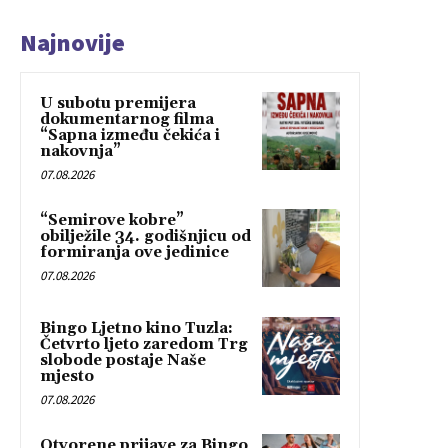
Najnovije
U subotu premijera
dokumentarnog filma
“Sapna između čekića i
nakovnja”
07.08.2026
“Semirove kobre”
obilježile 34. godišnjicu od
formiranja ove jedinice
07.08.2026
Bingo Ljetno kino Tuzla:
Četvrto ljeto zaredom Trg
slobode postaje Naše
mjesto
07.08.2026
Otvorene prijave za Bingo