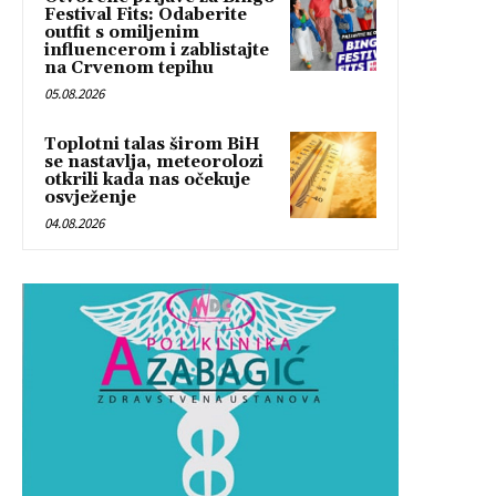
Festival Fits: Odaberite
outfit s omiljenim
influencerom i zablistajte
na Crvenom tepihu
05.08.2026
Toplotni talas širom BiH
se nastavlja, meteorolozi
otkrili kada nas očekuje
osvježenje
04.08.2026