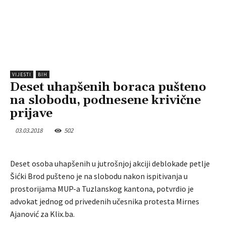
VIJESTI
BIH
Deset uhapšenih boraca pušteno
na slobodu, podnesene krivične
prijave
03.03.2018
502
Deset osoba uhapšenih u jutrošnjoj akciji deblokade petlje
Šićki Brod pušteno je na slobodu nakon ispitivanja u
prostorijama MUP-a Tuzlanskog kantona, potvrdio je
advokat jednog od privedenih učesnika protesta Mirnes
Ajanović za Klix.ba.