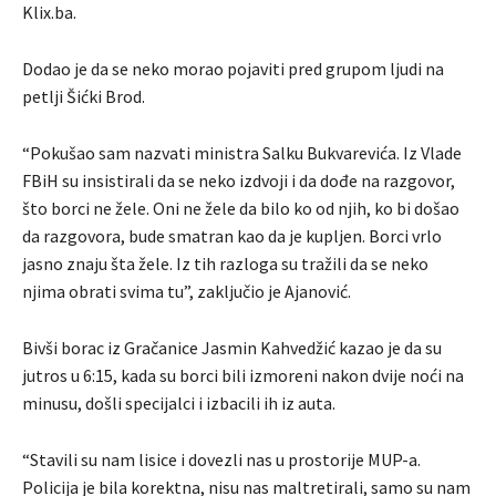
Klix.ba.
Dodao je da se neko morao pojaviti pred grupom ljudi na
petlji Šićki Brod.
“Pokušao sam nazvati ministra Salku Bukvarevića. Iz Vlade
FBiH su insistirali da se neko izdvoji i da dođe na razgovor,
što borci ne žele. Oni ne žele da bilo ko od njih, ko bi došao
da razgovora, bude smatran kao da je kupljen. Borci vrlo
jasno znaju šta žele. Iz tih razloga su tražili da se neko
njima obrati svima tu”, zaključio je Ajanović.
Bivši borac iz Gračanice Jasmin Kahvedžić kazao je da su
jutros u 6:15, kada su borci bili izmoreni nakon dvije noći na
minusu, došli specijalci i izbacili ih iz auta.
“Stavili su nam lisice i dovezli nas u prostorije MUP-a.
Policija je bila korektna, nisu nas maltretirali, samo su nam