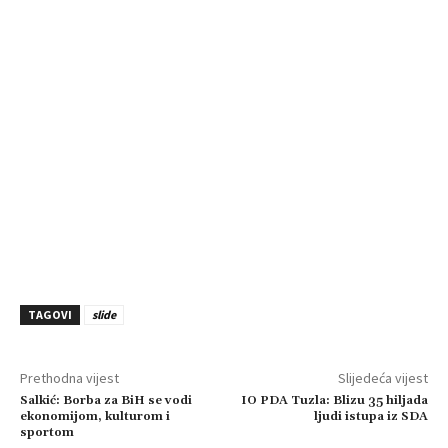
TAGOVI
slide
Prethodna vijest
Slijedeća vijest
Salkić: Borba za BiH se vodi
IO PDA Tuzla: Blizu 35 hiljada
ekonomijom, kulturom i
ljudi istupa iz SDA
sportom