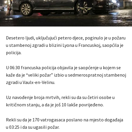
Desetero ljudi, uključujući petero djece, poginulo je u požaru
u stambenoj zgradi u blizini Lyona u Francuskoj, saopćila je
policija.
U 06:30 francuska policija objavila je saopćenje u kojem se
kaže da je “veliki požar” izbio u sedmerospratnoj stambenoj
zgradi u Vaulx-en-Velinu.
Uz navođenje broja mrtvih, rekli su da su četiri osobe u
kritičnom stanju, a da je još 10 lakše povrijeđeno.
Rekli su da je 170 vatrogasaca poslano na mjesto događaja
u 03:25 i da su ugasili požar.