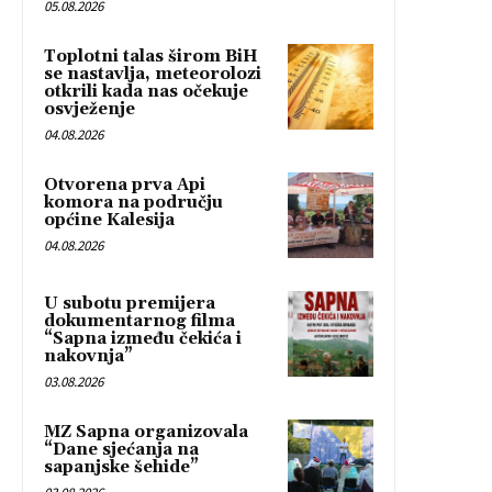
05.08.2026
Toplotni talas širom BiH
se nastavlja, meteorolozi
otkrili kada nas očekuje
osvježenje
04.08.2026
Otvorena prva Api
komora na području
općine Kalesija
04.08.2026
U subotu premijera
dokumentarnog filma
“Sapna između čekića i
nakovnja”
03.08.2026
MZ Sapna organizovala
“Dane sjećanja na
sapanjske šehide”