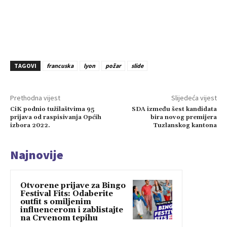
TAGOVI
francuska
lyon
požar
slide
Prethodna vijest
Slijedeća vijest
CiK podnio tužilaštvima 95
SDA između šest kandidata
prijava od raspisivanja Općih
bira novog premijera
izbora 2022.
Tuzlanskog kantona
Najnovije
Otvorene prijave za Bingo
Festival Fits: Odaberite
outfit s omiljenim
influencerom i zablistajte
na Crvenom tepihu