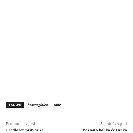
TAGOVI
hasanaginica
slide
Prethodna vijest
Slijedeća vijest
Predložen pritvor za
Poznato koliko će Džeko