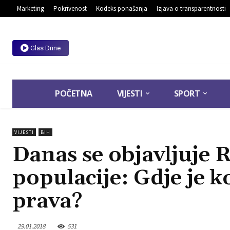
Marketing
Pokrivenost
Kodeks ponašanja
Izjava o transparentnosti
Glas Drine
POČETNA
VIJESTI
SPORT
VIJESTI
BIH
Danas se objavljuje 
populacije: Gdje je ko
prava?
29.01.2018
531