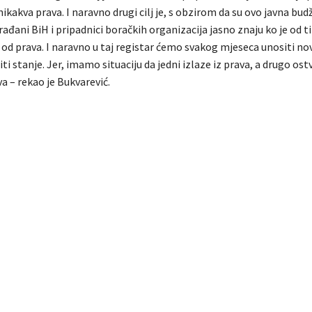
 nikakva prava. I naravno drugi cilj je, s obzirom da su ovo javna bu
rađani BiH i pripadnici boračkih organizacija jasno znaju ko je od ti
 od prava. I naravno u taj registar ćemo svakog mjeseca unositi no
titi stanje. Jer, imamo situaciju da jedni izlaze iz prava, a drugo ost
a – rekao je Bukvarević.