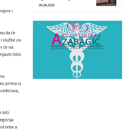
04.08.2026
ijere i
nu da će
i službe za
r će na
javiti bilo
sno
ko prima iz
sredstava,
 biti
egorija
potrebe a