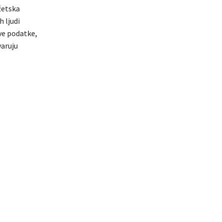
džetska
h ljudi
ve podatke,
varuju