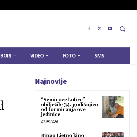
ZBORI
VIDEO
FOTO
SMS
Najnovije
“Semirove kobre”
d
obilježile 34. godišnjicu
od formiranja ove
jedinice
07.08.2026
Bingo Ljetno kino