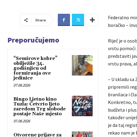
Federalno mini
Share
boračko – inva
Preporučujemo
Riječ je o os
vrstu pomoći 
predstaviti ja
“Semirove kobre”
obilježile 34.
vrstu prava, a
godišnjicu od
formiranja ove
jedinice
– U skladu s
07.08.2026
pripremili reg
branilaca i č
Bingo Ljetno kino
Konkretno, tu
Tuzla: Četvrto ljeto
zaredom Trg slobode
budžeta i plus
postaje Naše mjesto
također unije
07.08.2026
je da taj regi
rekao nam je 
Otvorene prijave za