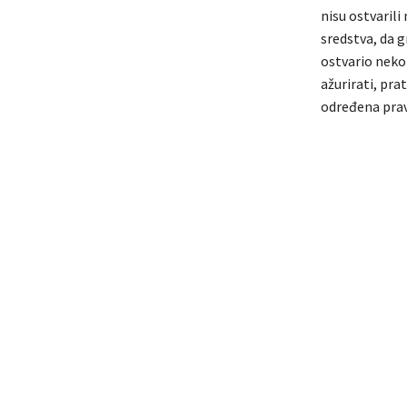
nisu ostvarili
sredstva, da g
ostvario neko
ažurirati, pra
određena prav