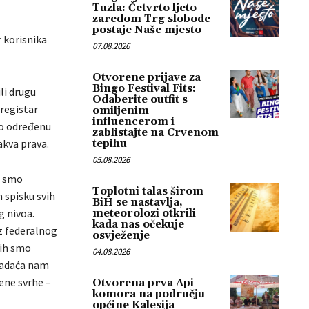
Tuzla: Četvrto ljeto
zaredom Trg slobode
postaje Naše mjesto
 korisnika
07.08.2026
Otvorene prijave za
Bingo Festival Fits:
li drugu
Odaberite outfit s
registar
omiljenim
influencerom i
rio određenu
zablistajte na Crvenom
kakva prava.
tepihu
05.08.2026
i smo
Toplotni talas širom
 spisku svih
BiH se nastavlja,
g nivoa.
meteorolozi otkrili
kada nas očekuje
z federalnog
osvježenje
jih smo
04.08.2026
 zadaća nam
bene svrhe –
Otvorena prva Api
komora na području
općine Kalesija