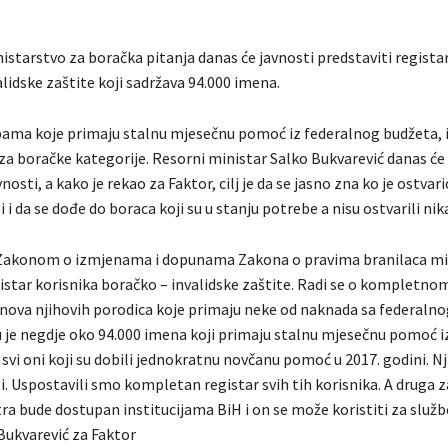
starstvo za boračka pitanja danas će javnosti predstaviti registar
lidske zaštite koji sadržava 94.000 imena.
obama koje primaju stalnu mjesečnu pomoć iz federalnog budžeta, i
za boračke kategorije. Resorni ministar Salko Bukvarević danas će 
vnosti, a kako je rekao za Faktor, cilj je da se jasno zna ko je ostva
li i da se dođe do boraca koji su u stanju potrebe a nisu ostvarili ni
a Zakonom o izmjenama i dopunama Zakona o pravima branilaca m
istar korisnika boračko – invalidske zaštite. Radi se o kompletnom
lanova njihovih porodica koje primaju neke od naknada sa federalno
 je negdje oko 94.000 imena koji primaju stalnu mjesečnu pomoć i
 svi oni koji su dobili jednokratnu novčanu pomoć u 2017. godini. N
li. Uspostavili smo kompletan registar svih tih korisnika. A druga
stra bude dostupan institucijama BiH i on se može koristiti za služ
Bukvarević za Faktor