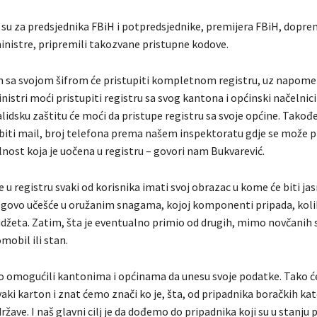
 su za predsjednika FBiH i potpredsjednike, premijera FBiH, doprem
nistre, pripremili takozvane pristupne kodove.
ih sa svojom šifrom će pristupiti kompletnom registru, uz napome
istri moći pristupiti registru sa svog kantona i općinski načelnici 
lidsku zaštitu će moći da pristupe registru sa svoje općine. Takođe
biti mail, broj telefona prema našem inspektoratu gdje se može pri
nost koja je uočena u registru – govori nam Bukvarević.
 u registru svaki od korisnika imati svoj obrazac u kome će biti ja
egovo učešće u oružanim snagama, kojoj komponenti pripada, koli
džeta. Zatim, šta je eventualno primio od drugih, mimo novčanih 
omobil ili stan.
 omogućili kantonima i općinama da unesu svoje podatke. Tako će
ki karton i znat ćemo znači ko je, šta, od pripadnika boračkih kat
ržave. I naš glavni cilj je da dođemo do pripadnika koji su u stanju 