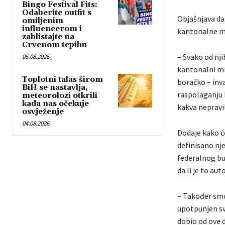
Bingo Festival Fits:
Odaberite outfit s
Objašnjava da
omiljenim
influencerom i
kantonalne mi
zablistajte na
Crvenom tepihu
– Svako od nj
05.08.2026
kantonalni min
Toplotni talas širom
boračko – inva
BiH se nastavlja,
raspolaganju 
meteorolozi otkrili
kada nas očekuje
kakva nepravil
osvježenje
04.08.2026
Dodaje kako će
definisano nj
federalnog bu
da li je to aut
– Također smo
upotpunjen sva
dobio od ove d