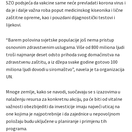
SZO podsjeća da vakcine same neće prevladati korona virus i
da je i dalje važna roba poput medicinskog kiseonika i lične
zaštitne opreme, kao i pouzdani dijagnostički testovi i
lijekovi.
“Barem polovina svjetske populacije još nema pristup
osnovnim zdravstvenim uslugama. Više od 800 miliona ljudi
troši najmanje deset odsto prihoda svog domaćinstva na
zdravstvenu zaštitu, a iz džepa svake godine gotovo 100
miliona ljudi dovodi u siromaštvo”, navela je ta organizacija
UN.
Mnoge zemlje, kako se navodi, suočavaju se s izazovima u
nalaženju resursa za konkretnu akciju, pa će biti od vitalne
važnosti obezbijediti da investicije imaju najveći uticaj na
one kojima je najpotrebnije i da zajednice u nepovoljnom
položaju budu uključene u planiranje i primjenu tih
programa.