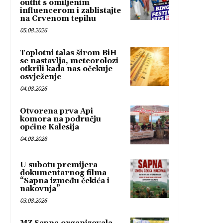
outfit s omiljenim
influencerom i zablistajte
na Crvenom tepihu
05.08.2026
Toplotni talas širom BiH
se nastavlja, meteorolozi
otkrili kada nas očekuje
osvježenje
04.08.2026
Otvorena prva Api
komora na području
općine Kalesija
04.08.2026
U subotu premijera
dokumentarnog filma
“Sapna između čekića i
nakovnja”
03.08.2026