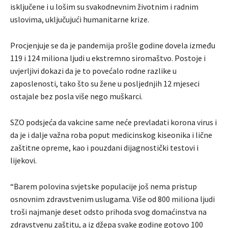
isključene i u lošim su svakodnevnim životnim i radnim
uslovima, uključujući humanitarne krize.
Procjenjuje se da je pandemija prošle godine dovela između
119 i 124 miliona ljudi u ekstremno siromaštvo. Postoje i
uvjerljivi dokazi da je to povećalo rodne razlike u
zaposlenosti, tako što su žene u posljednjih 12 mjeseci
ostajale bez posla više nego muškarci.
SZO podsjeća da vakcine same neće prevladati korona virus i
da je i dalje važna roba poput medicinskog kiseonika i lične
zaštitne opreme, kao i pouzdani dijagnostički testovi i
lijekovi.
“Barem polovina svjetske populacije još nema pristup
osnovnim zdravstvenim uslugama. Više od 800 miliona ljudi
troši najmanje deset odsto prihoda svog domaćinstva na
zdravstvenu zaštitu, a iz džepa svake godine gotovo 100