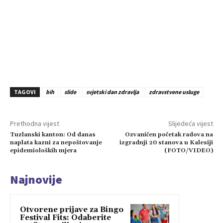
TAGOVI
bih
slide
svjetski dan zdravlja
zdravstvene usluge
Prethodna vijest
Slijedeća vijest
Tuzlanski kanton: Od danas
Ozvaničen početak radova na
naplata kazni za nepoštovanje
izgradnji 20 stanova u Kalesiji
epidemioloških mjera
(FOTO/VIDEO)
Najnovije
Otvorene prijave za Bingo
Festival Fits: Odaberite