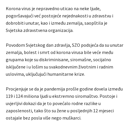
Korona virus je nepravedno uticao na neke ljude,
pogoršavajući već postojeće nejednakosti u zdravstvu i
dobrobiti unutar, kao i između zemalja, saopštila je
Svjetska zdravstvena organizacija.
Povodom Svjetskog dan zdravlja, SZO podsjeća da su unutar
zemalja, bolest i smrt od korona virusa bile veće među
grupama koje su diskriminisane, siromašne, socijalno
isključene i u lošim su svakodnevnim životnim i radnim
uslovima, uključujući humanitarne krize.
Procjenjuje se da je pandemija prošle godine dovela između
119 i 124 miliona ljudi u ekstremno siromaštvo. Postoje i
uvjerljivi dokazi da je to povećalo rodne razlike u
zaposlenosti, tako što su žene u posljednjih 12 mjeseci
ostajale bez posla više nego muškarci.