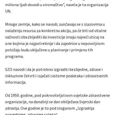
miliona ljudi dovodi u siromaštvo”, navela je ta organizacija
UN.
Mnoge zemlje, kako se navodi, suočavaju se s izazovima u
nalaženju resursa za konkretnu akciju, pa će biti od vitalne
važnosti obezbijediti da investicije imaju najveći uticaj na
one kojima je najpotrebnije i da zajednice u nepovoljnom
položaju budu uključene u planiranje i primjenu tih
programa.
SZO navodi i da je potrebno izgraditi bezbjedne, zdrave i
inkluzivne četvrti i ojačati sisteme podataka i zdravstvenih
informacija.
Od 1950. godine, pod pokroviteljstvom svjetske zdravstvene
organizacije, na današnji se dan obilježava Svjetski dan
zdravlja. Ove godine je to pod sloganom „Izgradnja
pravednijeg, zdravijeg svijeta“.